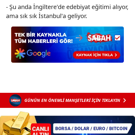
- Şu anda İngiltere'de edebiyat eğitimi alıyor,
ama sık sık İstanbul'a geliyor.
GÜNÜN EN ÖNEMLİ MANŞETLERİ İÇİN TIKLAYIN