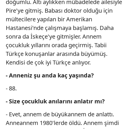
doğumlu. Altı aylıkken mübadelede ailesiyle
ilgili mevzuata uygun olarak kullanılan çerezlerle ilgili bilgi
Pire'ye gitmiş. Babası doktor olduğu için
almak için lütfen
tıklayınız
.
mültecilere yapılan bir Amerikan
Hastanesi'nde çalışmaya başlamış. Daha
sonra da İskeçe'ye gitmişler. Annem
çocukluk yıllarını orada geçirmiş. Tabii
Türkçe konuşanlar arasında büyümüş.
Kendisi de çok iyi Türkçe anlıyor.
- Anneniz şu anda kaç yaşında?
- 88.
- Size çocukluk anılarını anlatır mı?
- Evet, annem de büyükannem de anlattı.
Anneannem 1980'lerde öldü. Annem şimdi