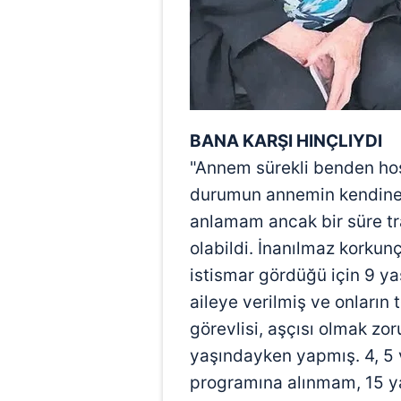
mevzuata uygun olarak kullanılan
BANA KARŞI HINÇLIYDI
"Annem sürekli benden hoş
durumun annemin kendine 
anlamam ancak bir süre 
olabildi. İnanılmaz korkunç
istismar gördüğü için 9 ya
aileye verilmiş ve onların t
görevlisi, aşçısı olmak zo
yaşındayken yapmış. 4, 5 v
programına alınmam, 15 y