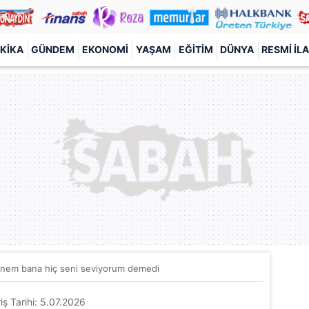
KIKA
GÜNDEM
EKONOMI
YAŞAM
EĞITIM
DÜNYA
RESMI İL
nem bana hiç seni seviyorum demedi
riş Tarihi: 5.07.2026