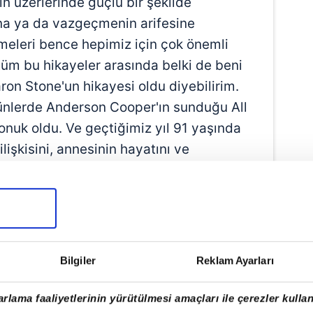
ın üzerlerinde güçlü bir şekilde
na ya da vazgeçmenin arifesine
eleri bence hepimiz için çok önemli
 tüm bu hikayeler arasında belki de beni
ron Stone'un hikayesi oldu diyebilirim.
ünlerde Anderson Cooper'ın sunduğu All
konuk oldu. Ve geçtiğimiz yıl 91 yaşında
lişkisini, annesinin hayatını ve
ıl son nefesini verdiğini göz yaşları
oji kitaplarında annenin mutlak sevgi ve
yayı sevmeyi de, sevilmeyi de,
ı, kendimizi sevmeyi ve kabul etmeyi
z. Ancak kendisi de yaralı olan bir
Bilgiler
Reklam Ayarları
al sevgiyi çocuğuna vermesi neredeyse
anız 68 yaşındaki Hollywood yıldızı o
rlama faaliyetlerinin yürütülmesi amaçları ile çerezler kullan