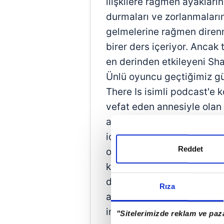
ilişkilere rağmen ayakların
durmaları ve zorlanmaları
gelmelerine rağmen direnm
birer ders içeriyor. Ancak
en derinden etkileyeni Sha
Ünlü oyuncu geçtiğimiz g
There Is isimli podcast'e 
vefat eden annesiyle olan i
annesinin kendi evinde nas
içinde anlattı. Tüm psikol
Reddet
onay olduğu anlatılır. Dün
kendimizden memnun olmay
de annemizden öğreniriz bi
Rıza
annenin bu içgüdüsel doğ
imkansızdır. Aslına bakars
"Sitelerimizde reklam ve paza