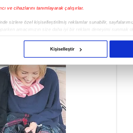
 yaralı bir anneyle yaşadıklarını dile
yıcı ve cihazlarını tanımlayarak çalışırlar.
de sizlere özel kişiselleştirilmiş reklamlar sunabilir, sayfalarım
aparken amacımızın size daha iyi bir reklam deneyimi sunmak ol
imizden gelen çabayı gösterdiğimizi ve bu noktada, reklamların ma
olduğunu sizlere hatırlatmak isteriz.
Kişiselleştir
çerezlere izin vermedikleri takdirde, kullanıcılara hedefli reklaml
abilmek için İnternet Sitemizde kendimize ve üçüncü kişilere ait 
isel verileriniz işlenmekte olup gerekli olan çerezler bilgi toplum
 çerezler, sitemizin daha işlevsel kılınması ve kişiselleştirilmes
 yapılması, amaçlarıyla sınırlı olarak açık rızanız dahilinde kulla
aşağıda yer alan panel vasıtasıyla belirleyebilirsiniz. Çerezlere iliş
lgilendirme Metnimizi
ziyaret edebilirsiniz.
Korunması Kanunu uyarınca hazırlanmış Aydınlatma Metnimizi okum