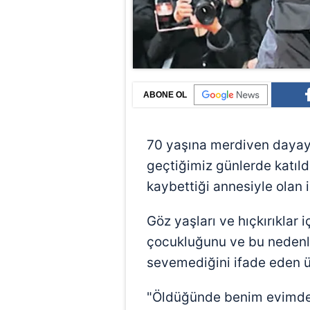
ABONE OL
70 yaşına merdiven daya
geçtiğimiz günlerde katıld
kaybettiği annesiyle olan il
Göz yaşları ve hıçkırıklar 
çocukluğunu ve bu nedenle
sevemediğini ifade eden ü
"Öldüğünde benim evimdey