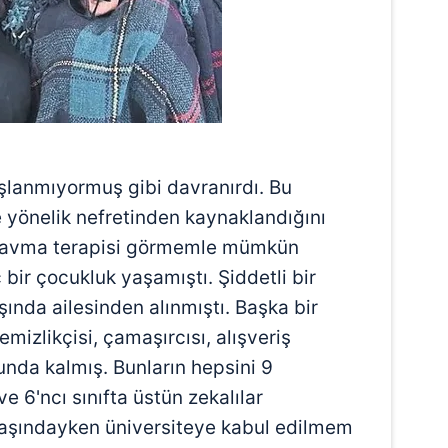
 çerezlerle ilgili bilgi almak için lütfen
tıklayınız
.
lanmıyormuş gibi davranırdı. Bu
yönelik nefretinden kaynaklandığını
travma terapisi görmemle mümkün
 bir çocukluk yaşamıştı. Şiddetli bir
şında ailesinden alınmıştı. Başka bir
emizlikçisi, çamaşırcısı, alışveriş
runda kalmış. Bunların hepsini 9
e 6'ncı sınıfta üstün zekalılar
aşındayken üniversiteye kabul edilmem