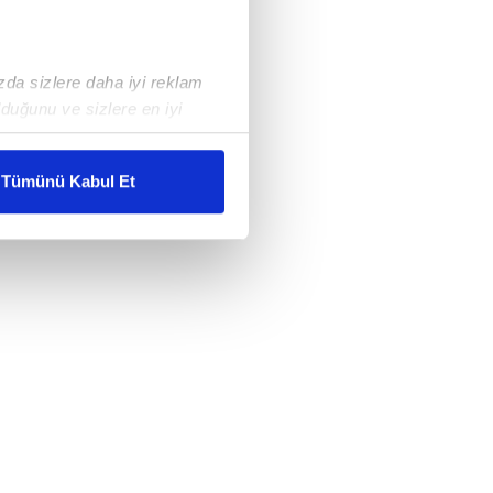
ızda sizlere daha iyi reklam
duğunu ve sizlere en iyi
liyetlerimizi karşılamak
Tümünü Kabul Et
ar gösterilmeyecektir."
çerezler kullanılmaktadır. Bu
u hizmetlerinin sunulması
i ve sizlere yönelik
nılacaktır.
kin detaylı bilgi için Ayarlar
ak ve sitemizde ilgili