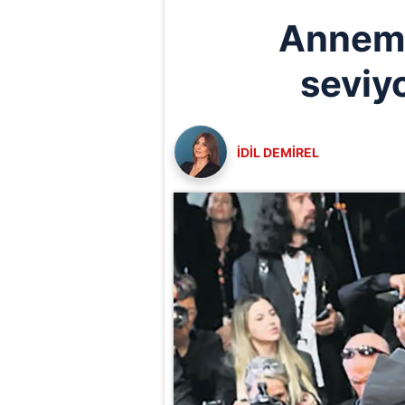
Annem 
seviy
İDİL DEMİREL