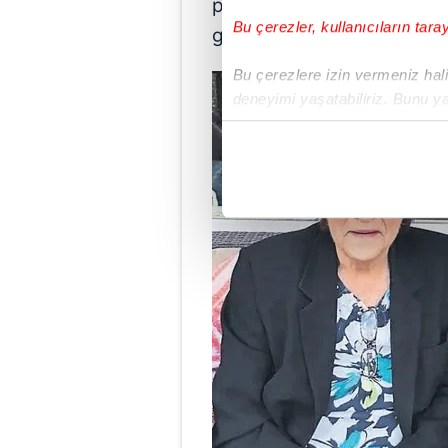
podcast'te tam olarak böyle
Bu çerezler, kullanıcıların tara
getirdi.
Bu çerezlere izin vermeniz halin
deneyimi yaşatabiliriz. Bunu y
içerikleri sunabilmek adına el
noktasında tek gelir kalemimiz 
Her halükârda, kullanıcılar, bu 
Sizlere daha iyi bir hizmet sun
çerezler vasıtasıyla çeşitli kiş
amacıyla kullanılmaktadır. Diğer
reklam/pazarlama faaliyetlerinin
Çerezlere ilişkin tercihlerinizi 
butonuna tıklayabilir,
Çerez Bi
6698 sayılı Kişisel Verilerin 