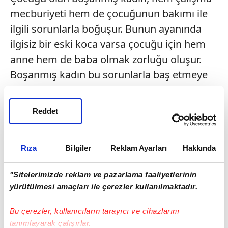
mecburiyeti hem de çocuğunun bakımı ile
ilgili sorunlarla boğuşur. Bunun ayanında
ilgisiz bir eski koca varsa çocuğu için hem
anne hem de baba olmak zorluğu oluşur.
Boşanmış kadın bu sorunlarla baş etmeye
çalışırken; iç dünyasında yaşadığı yalnızlık
duygusu, özgüven kaybı, gelecek kaygısı,
Reddet
yeni tanışacağı kişilere güvenmekle ilgili
sorunlar, depresyon, baskı altında hissetme,
Rıza
Bilgiler
Reklam Ayarları
Hakkında
toplumun bakış açısıyla baş etme, uygunsuz
talepler ve tacizlerle mücadele, yükünü
"Sitelerimizde reklam ve pazarlama faaliyetlerinin
oldukça artırır? diye konuştu.
yürütülmesi amaçları ile çerezler kullanılmaktadır.
Yrd.Doç.Dr.Rıdvan Üney, boşanmış kadının;
Bu çerezler, kullanıcıların tarayıcı ve cihazlarını
boşanmayla baş edebilmesinin yollarını ise
tanımlayarak çalışırlar.