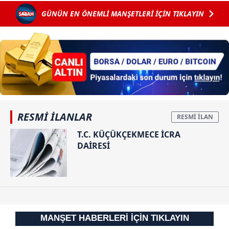
GÜNÜN EN ÖNEMLİ MANŞETLERİ İÇİN TIKLAYIN
RESMİ İLANLAR
T.C. KÜÇÜKÇEKMECE İCRA
DAİRESİ
MANŞET HABERLERİ İÇİN TIKLAYIN