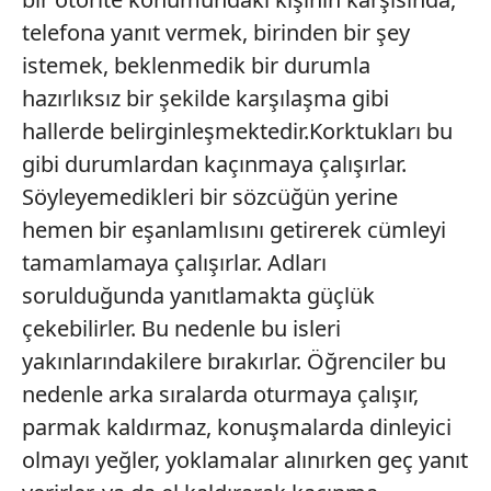
kullanılmaktadır. Bu çerezler vasıtasıyla çeşitli kişisel
telefona yanıt vermek, birinden bir şey
verileriniz işlenmekte olup gerekli olan çerezler bilgi
istemek, beklenmedik bir durumla
toplumu hizmetlerinin sunulması amacıyla
hazırlıksız bir şekilde karşılaşma gibi
kullanılmaktadır. Diğer çerezler, sitemizin daha işlevsel
hallerde belirginleşmektedir.Korktukları bu
kılınması ve kişiselleştirilmesi ve sizlere yönelik
reklam/pazarlama faaliyetlerinin yapılması, amaçlarıyla
gibi durumlardan kaçınmaya çalışırlar.
sınırlı olarak açık rızanız dahilinde kullanılacaktır.
Söyleyemedikleri bir sözcüğün yerine
hemen bir eşanlamlısını getirerek cümleyi
Çerezlere ilişkin tercihlerinizi aşağıda yer alan panel
tamamlamaya çalışırlar. Adları
vasıtasıyla belirleyebilirsiniz. Çerezlere ilişkin detaylı bilgi
için Ayarlar butonuna tıklayabilir,
Çerez Bilgilendirme
sorulduğunda yanıtlamakta güçlük
Metnimizi
ziyaret edebilirsiniz.
çekebilirler. Bu nedenle bu isleri
yakınlarındakilere bırakırlar. Öğrenciler bu
6698 sayılı Kişisel Verilerin Korunması Kanunu uyarınca
nedenle arka sıralarda oturmaya çalışır,
hazırlanmış Aydınlatma Metnimizi okumak ve sitemizde
ilgili mevzuata uygun olarak kullanılan çerezlerle ilgili bilgi
parmak kaldırmaz, konuşmalarda dinleyici
almak için lütfen
tıklayınız
.
olmayı yeğler, yoklamalar alınırken geç yanıt