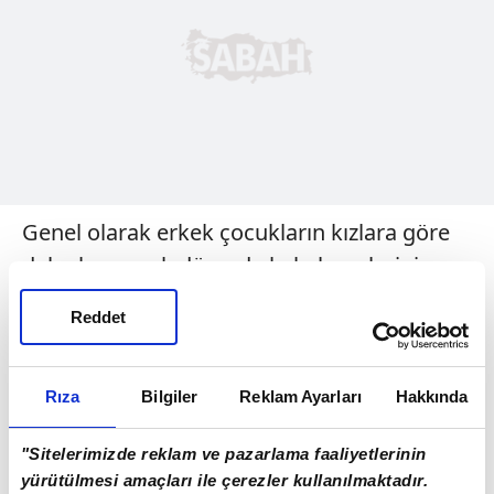
Genel olarak erkek çocukların kızlara göre
daha karmaşık düzeyde kekelemelerinin
olup, daha çok kekeleyerek, daha az
Reddet
karşılarındakilerle göz göze gelmeye
çalıştığı, iletişim kurmaktan kaçındıkları,
dolayısıyla tedavilerinin de daha uzun
Rıza
Bilgiler
Reklam Ayarları
Hakkında
sürdüğü belirlenmiştir.
"Sitelerimizde reklam ve pazarlama faaliyetlerinin
Bazı vakalarda erişkinliğe geçiş döneminde
yürütülmesi amaçları ile çerezler kullanılmaktadır.