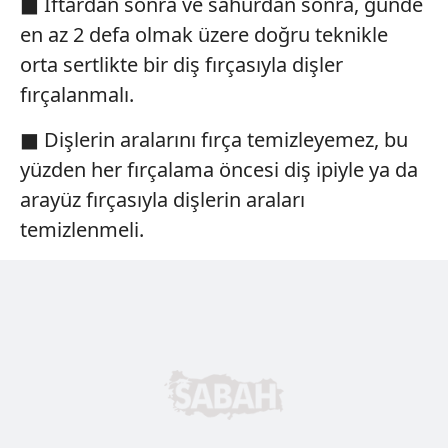
■ İftardan sonra ve sahurdan sonra, günde
reklam/pazarlama faaliyetlerinin yapılması, amaçlarıyla
sınırlı olarak açık rızanız dahilinde kullanılacaktır.
en az 2 defa olmak üzere doğru teknikle
orta sertlikte bir diş fırçasıyla dişler
Çerezlere ilişkin tercihlerinizi aşağıda yer alan panel
fırçalanmalı.
vasıtasıyla belirleyebilirsiniz. Çerezlere ilişkin detaylı bilgi
için Ayarlar butonuna tıklayabilir,
Çerez Bilgilendirme
■ Dişlerin aralarını fırça temizleyemez, bu
Metnimizi
ziyaret edebilirsiniz.
yüzden her fırçalama öncesi diş ipiyle ya da
6698 sayılı Kişisel Verilerin Korunması Kanunu uyarınca
arayüz fırçasıyla dişlerin araları
hazırlanmış Aydınlatma Metnimizi okumak ve sitemizde
temizlenmeli.
ilgili mevzuata uygun olarak kullanılan çerezlerle ilgili bilgi
almak için lütfen
tıklayınız
.