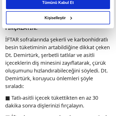
Tümünü Kabul Et
daha iyi reklam deneyimi yaşatabiliriz. Bunu yaparken
amacımızın size daha iyi bir reklam deneyimi sunmak
olduğunu ve sizlere en iyi içerikleri sunabilmek adına
Kişiselleştir
İFTAR VE SAHUR SONRASI DİŞLERİNİZİ
elimizden gelen çabayı gösterdiğimizi ve bu noktada,
FIRÇALAYIN!
reklamların maliyetlerimizi karşılamak noktasında tek gelir
kalemimiz olduğunu sizlere hatırlatmak isteriz.
İFTAR sofralarında şekerli ve karbonhidratlı
besin tüketiminin artabildiğine dikkat çeken
Her halükârda, kullanıcılar, bu çerezlere izin vermedikleri
Dt. Demirtürk, şerbetli tatlılar ve asitli
takdirde, kullanıcılara hedefli reklamlar
gösterilmeyecektir."
içeceklerin diş minesini zayıflatarak, çürük
oluşumunu hızlandırabileceğini söyledi. Dt.
Sizlere daha iyi bir hizmet sunabilmek için İnternet
Demirtürk, koruyucu önlemleri şöyle
Sitemizde kendimize ve üçüncü kişilere ait çerezler
sıraladı:
kullanılmaktadır. Bu çerezler vasıtasıyla çeşitli kişisel
verileriniz işlenmekte olup gerekli olan çerezler bilgi
■ Tatlı-asitli içecek tükettikten en az 30
toplumu hizmetlerinin sunulması amacıyla
kullanılmaktadır. Diğer çerezler, sitemizin daha işlevsel
dakika sonra dişlerinizi fırçalayın.
kılınması ve kişiselleştirilmesi ve sizlere yönelik