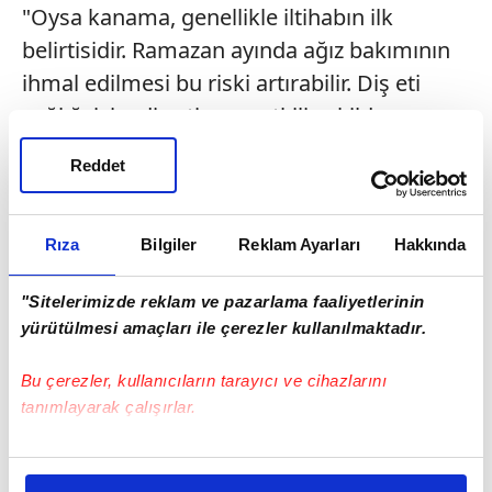
"Oysa kanama, genellikle iltihabın ilk
belirtisidir. Ramazan ayında ağız bakımının
ihmal edilmesi bu riski artırabilir. Diş eti
sağlığı için; diş eti sınırı etkili şekilde
temizlenmeli. Günlük arayüz temizliği
Reddet
yapılmalı. Kanama varsa mutlaka bir
uzmana başvurulmalıdır" dedi.
Rıza
Bilgiler
Reklam Ayarları
Hakkında
"Sitelerimizde reklam ve pazarlama faaliyetlerinin
yürütülmesi amaçları ile çerezler kullanılmaktadır.
Bu çerezler, kullanıcıların tarayıcı ve cihazlarını
tanımlayarak çalışırlar.
Bu çerezlere izin vermeniz halinde sizlere özel
kişiselleştirilmiş reklamlar sunabilir, sayfalarımızda sizlere