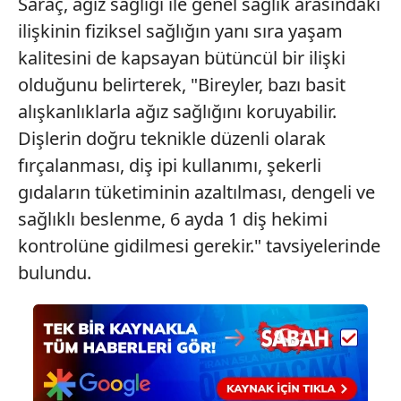
Saraç, ağız sağlığı ile genel sağlık arasındaki
sınırlı olarak açık rızanız dahilinde kullanılacaktır.
ilişkinin fiziksel sağlığın yanı sıra yaşam
kalitesini de kapsayan bütüncül bir ilişki
Çerezlere ilişkin tercihlerinizi aşağıda yer alan panel
olduğunu belirterek, "Bireyler, bazı basit
vasıtasıyla belirleyebilirsiniz. Çerezlere ilişkin detaylı bilgi
için Ayarlar butonuna tıklayabilir,
Çerez Bilgilendirme
alışkanlıklarla ağız sağlığını koruyabilir.
Metnimizi
ziyaret edebilirsiniz.
Dişlerin doğru teknikle düzenli olarak
fırçalanması, diş ipi kullanımı, şekerli
6698 sayılı Kişisel Verilerin Korunması Kanunu uyarınca
gıdaların tüketiminin azaltılması, dengeli ve
hazırlanmış Aydınlatma Metnimizi okumak ve sitemizde
ilgili mevzuata uygun olarak kullanılan çerezlerle ilgili bilgi
sağlıklı beslenme, 6 ayda 1 diş hekimi
almak için lütfen
tıklayınız
.
kontrolüne gidilmesi gerekir." tavsiyelerinde
bulundu.