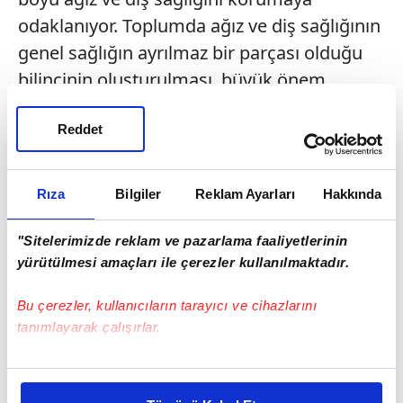
odaklanıyor. Toplumda ağız ve diş sağlığının
genel sağlığın ayrılmaz bir parçası olduğu
bilincinin oluşturulması, büyük önem
taşıyor. Diş çürüğü başta olmak üzere ağız
Reddet
hastalıklarının önemli bir kısmı, önlenebilir
hastalıklar. Sağlıklı bir vücut için önce ağız
sağlığı gerekir. Doğru ağız bakım
Rıza
Bilgiler
Reklam Ayarları
Hakkında
alışkanlıklarının erken yaşta kazanılması,
yaşam boyu sağlık için kritik derecede
"Sitelerimizde reklam ve pazarlama faaliyetlerinin
yürütülmesi amaçları ile çerezler kullanılmaktadır.
önemli. "
Bu çerezler, kullanıcıların tarayıcı ve cihazlarını
tanımlayarak çalışırlar.
Bu çerezlere izin vermeniz halinde sizlere özel
kişiselleştirilmiş reklamlar sunabilir, sayfalarımızda sizlere