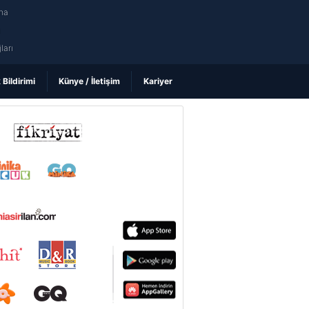
na
ı
ları
k Bildirimi
Künye / İletişim
Kariyer