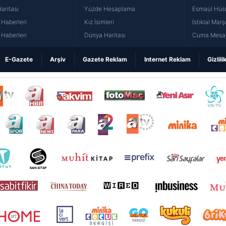
aritası
Yüzde Hesaplama
Esmaül Hüs
Haberleri
Kız İsimleri
İstiklal Marş
Haberleri
Dünya Haritası
Cuma Mesaj
E-Gazete
Arşiv
Gazete Reklam
Internet Reklam
Gizlili