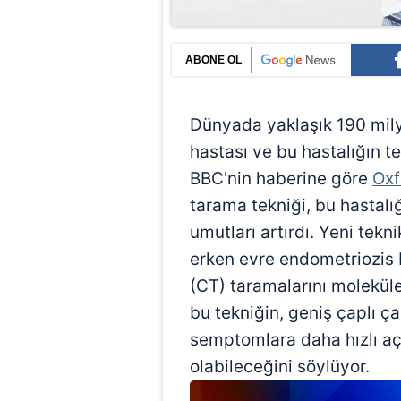
ABONE OL
Dünyada yaklaşık 190 mily
hastası ve bu hastalığın teş
BBC'nin haberine göre
Oxf
tarama tekniği, bu hastalı
umutları artırdı. Yeni tek
erken evre endometriozis b
(CT) taramalarını moleküler
bu tekniğin, geniş çaplı 
semptomlara daha hızlı aç
olabileceğini söylüyor.