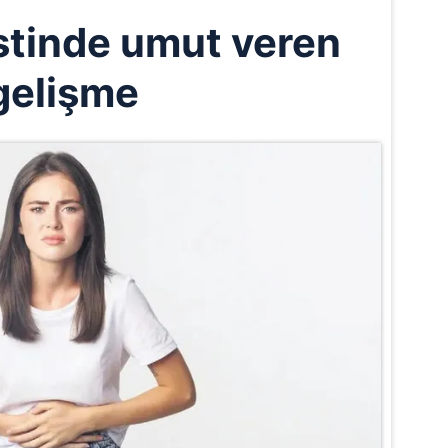
istinde umut veren
gelişme