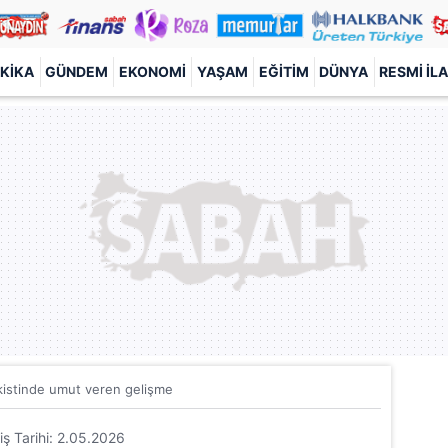
KIKA
GÜNDEM
EKONOMI
YAŞAM
EĞITIM
DÜNYA
RESMI İL
 kistinde umut veren gelişme
riş Tarihi: 2.05.2026