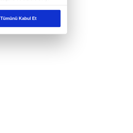
liyetlerimizi karşılamak
Tümünü Kabul Et
ar gösterilmeyecektir."
çerezler kullanılmaktadır. Bu
u hizmetlerinin sunulması
i ve sizlere yönelik
nılacaktır.
kin detaylı bilgi için Ayarlar
ak ve sitemizde ilgili