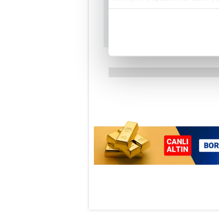
içerikleri sunabilmek adına el
noktasında tek gelir kalemimiz 
Her halükârda, kullanıcılar, bu 
Sizlere daha iyi bir hizmet sun
çerezler vasıtasıyla çeşitli kiş
amacıyla kullanılmaktadır. Diğer
reklam/pazarlama faaliyetlerinin
Çerezlere ilişkin tercihlerinizi 
butonuna tıklayabilir,
Çerez Bi
6698 sayılı Kişisel Verilerin 
mevzuata uygun olarak kullanılan