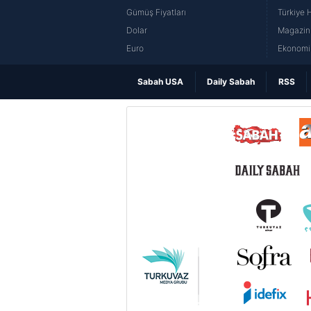
Gümüş Fiyatları
Türkiye H
Dolar
Magazin 
Euro
Ekonomi 
Sabah USA
Daily Sabah
RSS