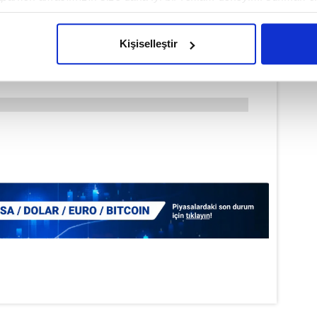
imizden gelen çabayı gösterdiğimizi ve bu noktada, reklamların ma
olduğunu sizlere hatırlatmak isteriz.
Kişiselleştir
çerezlere izin vermedikleri takdirde, kullanıcılara hedefli reklaml
abilmek için İnternet Sitemizde kendimize ve üçüncü kişilere ait 
isel verileriniz işlenmekte olup gerekli olan çerezler bilgi toplum
 çerezler, sitemizin daha işlevsel kılınması ve kişiselleştirilmes
 yapılması, amaçlarıyla sınırlı olarak açık rızanız dahilinde kulla
aşağıda yer alan panel vasıtasıyla belirleyebilirsiniz. Çerezlere iliş
lgilendirme Metnimizi
ziyaret edebilirsiniz.
Korunması Kanunu uyarınca hazırlanmış Aydınlatma Metnimizi okum
 çerezlerle ilgili bilgi almak için lütfen
tıklayınız
.