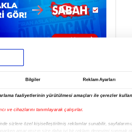
#OXFORD ÜNİVERSİTESİ
Bilgiler
Reklam Ayarları
rlama faaliyetlerinin yürütülmesi amaçları ile çerezler kullan
ulamamızı İndirin
rıcalıkları Keşfedin!
yıcı ve cihazlarını tanımlayarak çalışırlar.
de sizlere özel kişiselleştirilmiş reklamlar sunabilir, sayfalarım
aparken amacımızın size daha iyi bir reklam deneyimi sunmak ol