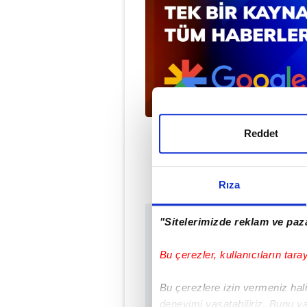
Reddet
Rıza
"Sitelerimizde reklam ve paza
Sabah.com.tr Uyg
Uygulamalara Özel Ay
Bu çerezler, kullanıcıların tara
Bu çerezlere izin vermeniz halin
deneyimi yaşatabiliriz. Bunu y