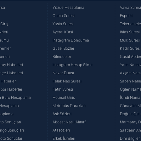
rsa
Yüzde Hesaplama
Vakıa Sures
Cuma Suresi
Espriler
Giriş
Yasin Suresi
Tekerlemele
rleri
Ayetel Kürsi
İhlas Suresi
urumu
İnstagram Dondurma
Mülk Suresi
remler
Güzel Sözler
Kadir Suresi
erleri
Bilmeceler
Gusül Abdes
ray Haberleri
İnstagram Hesap Silme
Yatsı Namazı
hçe Haberleri
Nazar Duası
Akşam Namaz
 Haberleri
Felak Nas Suresi
Sabah Namaz
por Haberleri
Fetih Suresi
Öğlen Namazı
n Burç Hesaplama
Hotmail Giriş
İkindi Namaz
 Hesaplama
Metrobüs Durakları
Günaydın Me
saplama
Aşk Sözleri
Doğum Günü
to Sonuçları
Abdest Nasıl Alınır?
Marmaray Du
yango Sonuçları
Atasözleri
Saatlerin A
Loto Sonuçları
Erkek İsimleri
Dini Bilgiler