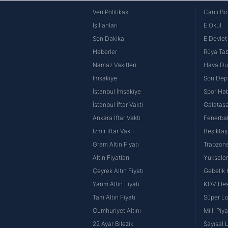
Veri Politikası
Canlı Bo
İş İlanları
E Okul
Son Dakika
E Devlet 
Haberler
Rüya Tabi
Namaz Vakitleri
Hava D
İmsakiye
Son Dep
İstanbul İmsakiye
Spor Hab
İstanbul İftar Vakti
Galatasa
Ankara İftar Vakti
Fenerba
İzmir İftar Vakti
Beşiktaş
Gram Altın Fiyatı
Trabzons
Altın Fiyatları
Yüksele
Çeyrek Altın Fiyatı
Gebelik
Yarım Altın Fiyatı
KDV He
Tam Altın Fiyatı
Süper Lo
Cumhuriyet Altını
Milli Pi
22 Ayar Bilezik
Sayısal 