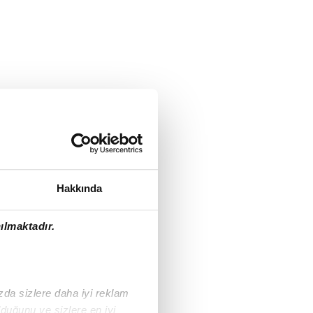
Hakkında
ılmaktadır.
ızda sizlere daha iyi reklam
duğunu ve sizlere en iyi