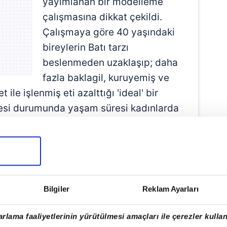
yayımlanan bir modelleme
çalışmasına dikkat çekildi.
Çalışmaya göre 40 yaşındaki
bireylerin Batı tarzı
beslenmeden uzaklaşıp; daha
fazla baklagil, kuruyemiş ve
t ile işlenmiş eti azalttığı 'ideal' bir
si durumunda yaşam süresi kadınlarda
uzayabiliyor.
 TEMELLİ BESLENME
manlara göre sebze ve bitki ağırlıklı
ı yaşam ihtimalini artırıyor. Uzun
Bilgiler
Reklam Ayarları
rülen alışkanlığın 'çoğunlukla bitki bazlı
lardan oluşan beslenme düzeni'
rlama faaliyetlerinin yürütülmesi amaçları ile çerezler kullan
yemiş, tohum ve baklagiller: Alerjisi