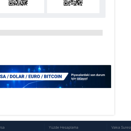
rsa
Yüzde Hesaplama
Vakıa Sures