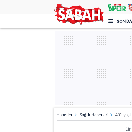
SON DA
Türkiye'nin en iyi haber sitesi
Haberler
Sağlık Haberleri
40’lı yaş
Gir