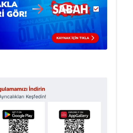
 çerezlerle ilgili bilgi almak için lütfen
tıklayınız
.
ulamamızı İndirin
rıcalıkları Keşfedin!