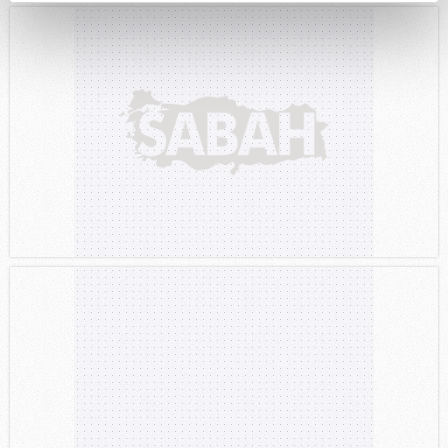
kalemimiz olduğunu sizlere hatırlatmak isteriz.
Her halükârda, kullanıcılar, bu çerezlere izin vermedikleri
takdirde, kullanıcılara hedefli reklamlar
gösterilmeyecektir."
Sizlere daha iyi bir hizmet sunabilmek için İnternet
Sitemizde kendimize ve üçüncü kişilere ait çerezler
kullanılmaktadır. Bu çerezler vasıtasıyla çeşitli kişisel
verileriniz işlenmekte olup gerekli olan çerezler bilgi
toplumu hizmetlerinin sunulması amacıyla
kullanılmaktadır. Diğer çerezler, sitemizin daha işlevsel
kılınması ve kişiselleştirilmesi ve sizlere yönelik
reklam/pazarlama faaliyetlerinin yapılması, amaçlarıyla
sınırlı olarak açık rızanız dahilinde kullanılacaktır.
Çerezlere ilişkin tercihlerinizi aşağıda yer alan panel
vasıtasıyla belirleyebilirsiniz. Çerezlere ilişkin detaylı bilgi