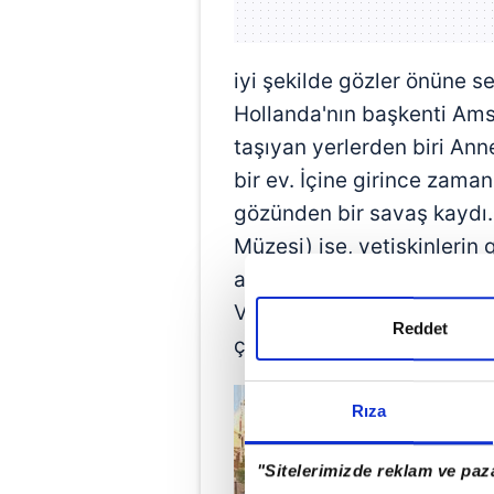
iyi şekilde gözler önüne se
Hollanda'nın başkenti Ams
taşıyan yerlerden biri Ann
bir ev. İçine girince zama
gözünden bir savaş kaydı.
Müzesi) ise, yetişkinlerin 
altında yaşam neydi? Kim 
Ve yaz güneşinde Amsterda
Reddet
çarpıcı kılıyor.
Rıza
"Sitelerimizde reklam ve paza