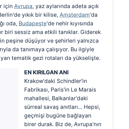
r için
Avrupa
, yaz aylarında adeta açık
rlin'de yıkık bir kilise,
Amsterdam
'da
ığı oda,
Budapeşte
'de nehir kıyısında
r biri sessiz ama etkili tanıklar. Giderek
rin peşine düşüyor ve şehirleri yalnızca
ıyla da tanımaya çalışıyor. Bu ilgiyle
şıyan tematik gezi rotaları da yükselişte.
EN KIRILGAN ANI
Krakow'daki Schindler'in
Fabrikası, Paris'in Le Marais
mahallesi, Balkanlar'daki
sürreal savaş anıtları... Hepsi,
geçmişi bugüne bağlayan
birer durak. Biz de, Avrupa'nın