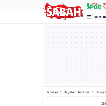
SON DA
Türkiye'nin en iyi haber sitesi
Haberler
Seyahat Haberleri
Savaş k
Gir