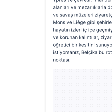
mevzuata uygun olarak kullanılan
alanları ve mezarlıklarla d
ve savaş müzeleri ziyaretç
Mons ve Liège gibi şehirl
hayatın izleri iç içe geçm
ve korunan kalıntılar, ziya
öğretici bir kesitini sunuyo
istiyorsanız, Belçika bu r
noktası.