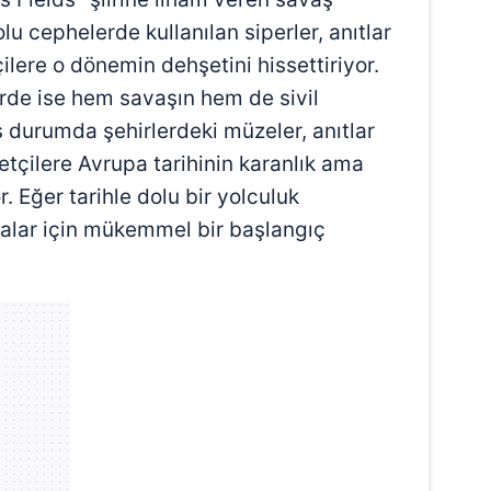
 çerezlerle ilgili bilgi almak için lütfen
tıklayınız
.
olu cephelerde kullanılan siperler, anıtlar
ilere o dönemin dehşetini hissettiriyor.
erde ise hem savaşın hem de sivil
iş durumda şehirlerdeki müzeler, anıtlar
retçilere Avrupa tarihinin karanlık ama
r. Eğer tarihle dolu bir yolculuk
otalar için mükemmel bir başlangıç