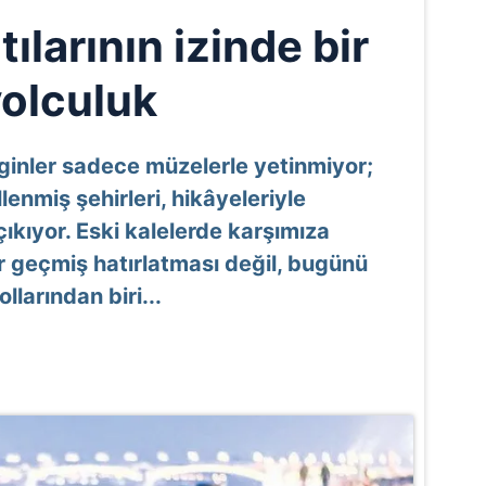
ılarının izinde bir
yolculuk
zginler sadece müzelerle yetinmiyor;
enmiş şehirleri, hikâyeleriyle
kıyor. Eski kalelerde karşımıza
ir geçmiş hatırlatması değil, bugünü
larından biri...