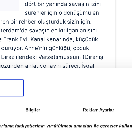
dört bir yanında savaşın izini
sürenler için o dönüşümü en
ren bir rehber oluşturduk sizin için.
terdam'da savaşın en kırılgan anısını
e Frank Evi. Kanal kenarında, küçücük
n duruyor. Anne'nin günlüğü, çocuk
 Biraz ilerideki Verzetsmuseum (Direniş
gözünden anlatıyor aynı süreci. İşgal
direndi, kim sustu? Tüm detaylar orada.
m, bu karanlık hikâyeleri daha da
Bilgiler
Reklam Ayarları
rlama faaliyetlerinin yürütülmesi amaçları ile çerezler kullan