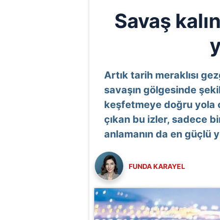
Savaş kalınt
Artık tarih meraklısı ge
savaşın gölgesinde şekill
keşfetmeye doğru yola çı
çıkan bu izler, sadece b
anlamanın da en güçlü yol
FUNDA KARAYEL