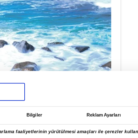
lajı'nda Atlantik'in serinliğini
Bilgiler
Reklam Ayarları
ir, Monte Urgull'ün tarihi patikalarından
rlama faaliyetlerinin yürütülmesi amaçları ile çerezler kullan
e la Mota'nın gölgesinde şehri panoramik