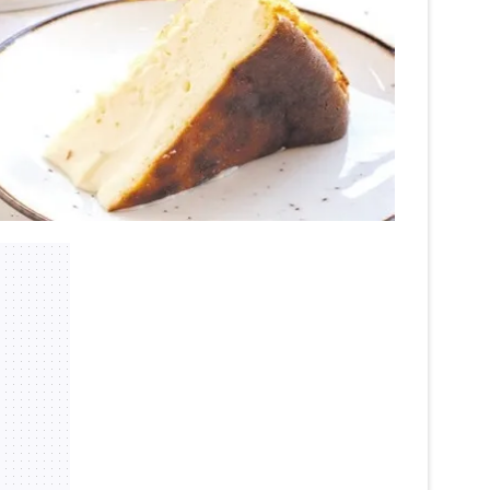
 çerezlerle ilgili bilgi almak için lütfen
tıklayınız
.