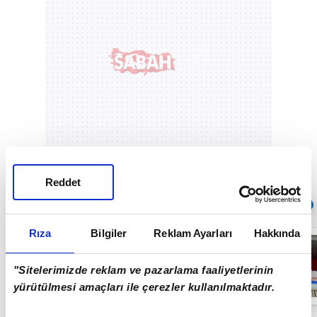
Reddet
Sıradaki
OTOMATİK OYNAT
Rıza
Bilgiler
Reklam Ayarları
Hakkında
YÖK'ten
geleceğin
mesleğine
"Sitelerimizde reklam ve pazarlama faaliyetlerinin
adım: 'MES
Operatörlüğü'
yürütülmesi amaçları ile çerezler kullanılmaktadır.
01:07
programı açıldı
| Video