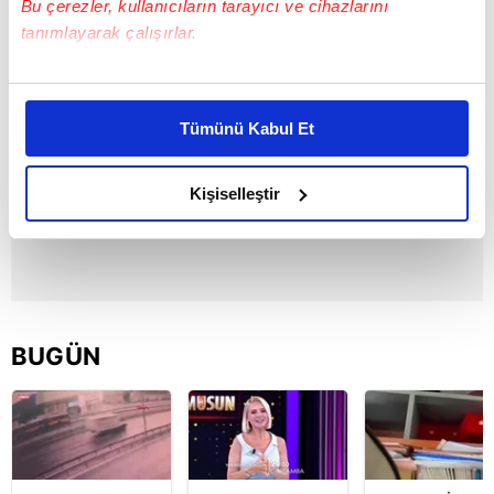
Bu çerezler, kullanıcıların tarayıcı ve cihazlarını
tanımlayarak çalışırlar.
Bu çerezlere izin vermeniz halinde sizlere özel
kişiselleştirilmiş reklamlar sunabilir, sayfalarımızda sizlere
Tümünü Kabul Et
daha iyi reklam deneyimi yaşatabiliriz. Bunu yaparken
amacımızın size daha iyi bir reklam deneyimi sunmak
olduğunu ve sizlere en iyi içerikleri sunabilmek adına
Kişiselleştir
elimizden gelen çabayı gösterdiğimizi ve bu noktada,
reklamların maliyetlerimizi karşılamak noktasında tek gelir
kalemimiz olduğunu sizlere hatırlatmak isteriz.
Her halükârda, kullanıcılar, bu çerezlere izin vermedikleri
takdirde, kullanıcılara hedefli reklamlar
BUGÜN
gösterilmeyecektir."
Sizlere daha iyi bir hizmet sunabilmek için İnternet
Sitemizde kendimize ve üçüncü kişilere ait çerezler
kullanılmaktadır. Bu çerezler vasıtasıyla çeşitli kişisel