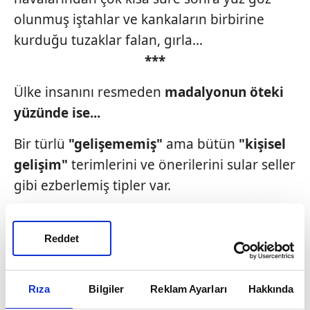
olunmuş iştahlar ve kankaların birbirine
kurduğu tuzaklar falan, gırla...
***
Ülke insanını resmeden
madalyonun
öteki
yüzünde ise...
Bir türlü
"gelişememiş"
ama bütün
"kişisel
gelişim"
terimlerini ve önerilerini sular seller
gibi ezberlemiş tipler var.
Daha doğrusu,
"sınır koymak"
adına, her
türlü iyilik hissi ve
dayanışmayı çöpe atmış
Reddet
tipler...
Beyaz yakalı çalışma ortamlarını esir alan
Rıza
Bilgiler
Reklam Ayarları
Hakkında