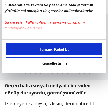
hoyrat bir bencillik yani...
"Sitelerimizde reklam ve pazarlama faaliyetlerinin
***
yürütülmesi amaçları ile çerezler kullanılmaktadır.
Bu çerezler, kullanıcıların tarayıcı ve cihazlarını
tanımlayarak çalışırlar.
Bu çerezlere izin vermeniz halinde sizlere özel
kişiselleştirilmiş reklamlar sunabilir, sayfalarımızda sizlere
Tümünü Kabul Et
daha iyi reklam deneyimi yaşatabiliriz. Bunu yaparken
amacımızın size daha iyi bir reklam deneyimi sunmak
olduğunu ve sizlere en iyi içerikleri sunabilmek adına
Kişiselleştir
elimizden gelen çabayı gösterdiğimizi ve bu noktada,
reklamların maliyetlerimizi karşılamak noktasında tek gelir
kalemimiz olduğunu sizlere hatırlatmak isteriz.
Geçen hafta sosyal medyada
bir video
dönüp duruyordu, görmüşsünüzdür...
Her halükârda, kullanıcılar, bu çerezlere izin vermedikleri
takdirde, kullanıcılara hedefli reklamlar
İzlemeyen kaldıysa, izlesin, derim, ibretlik
gösterilmeyecektir."