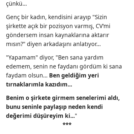
çünkü...
Sizlere daha iyi bir hizmet sunabilmek için İnternet
Genç bir kadın, kendisini arayıp "Sizin
Sitemizde kendimize ve üçüncü kişilere ait çerezler
kullanılmaktadır. Bu çerezler vasıtasıyla çeşitli kişisel
şirkette açık bir pozisyon varmış, CV'mi
verileriniz işlenmekte olup gerekli olan çerezler bilgi
göndersem insan kaynaklarına aktarır
toplumu hizmetlerinin sunulması amacıyla
mısın?" diyen arkadaşını anlatıyor...
kullanılmaktadır. Diğer çerezler, sitemizin daha işlevsel
kılınması ve kişiselleştirilmesi ve sizlere yönelik
"Yapamam" diyor, "Ben sana yardım
reklam/pazarlama faaliyetlerinin yapılması, amaçlarıyla
edemem, senin ne faydanı gördüm ki sana
sınırlı olarak açık rızanız dahilinde kullanılacaktır.
faydam olsun...
Ben geldiğim
yeri
Çerezlere ilişkin tercihlerinizi aşağıda yer alan panel
tırnaklarımla kazıdım...
vasıtasıyla belirleyebilirsiniz. Çerezlere ilişkin detaylı bilgi
için Ayarlar butonuna tıklayabilir,
Çerez Bilgilendirme
Benim o şirkete girmem senelerimi
aldı,
Metnimizi
ziyaret edebilirsiniz.
bunu seninle paylaşıp
neden kendi
değerimi düşüreyim
ki...
"
6698 sayılı Kişisel Verilerin Korunması Kanunu uyarınca
***
hazırlanmış Aydınlatma Metnimizi okumak ve sitemizde
ilgili mevzuata uygun olarak kullanılan çerezlerle ilgili bilgi