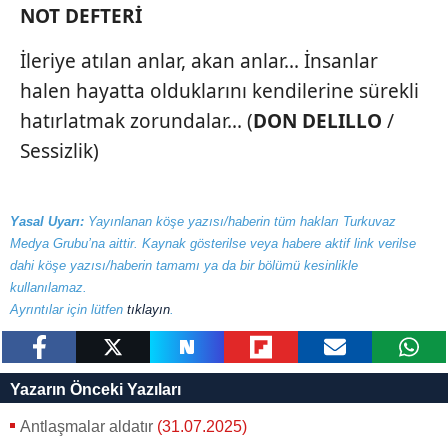
NOT DEFTERİ
İleriye atılan anlar, akan anlar... İnsanlar
halen hayatta olduklarını kendilerine sürekli
hatırlatmak zorundalar... (
DON DELILLO
/
Sessizlik)
Yasal Uyarı:
Yayınlanan köşe yazısı/haberin tüm hakları Turkuvaz
Medya Grubu’na aittir. Kaynak gösterilse veya habere aktif link verilse
dahi köşe yazısı/haberin tamamı ya da bir bölümü kesinlikle
kullanılamaz.
Ayrıntılar için lütfen
tıklayın
.
paylaş
tweetle
paylaş
paylaş
paylaş
yazara
Yazarın Önceki Yazıları
gönder
Antlaşmalar aldatır
(31.07.2025)