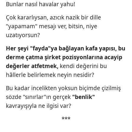
Bunlar nasıl havalar yahu!
almak için lütfen
tıklayınız
.
Çok kararlıysan, azıcık nazik bir dille
"yapamam" mesajı ver, bitsin, niye
uzatıyorsun?
Her şeyi "fayda"ya bağlayan
kafa yapısı, bu
derme çatma şirket
pozisyonlarına acayip
değerler
atfetmek,
kendi değerini bu
hâllerle
belirlemek neyin nesidir?
Bu kadar incelikten yoksun biçimde çizilmiş
sözde "sınırlar"ın gerçek
"benlik"
kavrayışıyla ne ilgisi var?
***