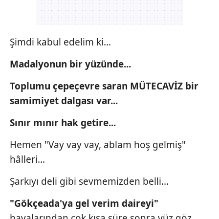
Şimdi kabul edelim ki...
Madalyonun bir yüzünde...
Toplumu çepeçevre saran
MÜTECAVİZ bir
samimiyet dalgası
var...
Sınır mınır hak getire...
Hemen "Vay vay vay, ablam hoş gelmiş"
hâlleri...
Şarkıyı deli gibi sevmemizden belli...
"Gökçeada'ya gel verim daireyi"
havalarından çok kısa süre sonra yüz
göz