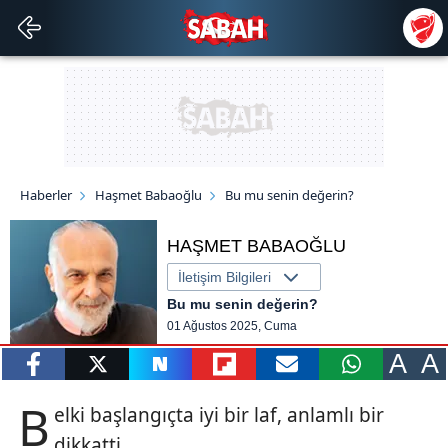
Haberler
Haşmet Babaoğlu
Bu mu senin değerin?
HAŞMET BABAOĞLU
İletişim Bilgileri
Bu mu senin değerin?
01 Ağustos 2025, Cuma
A
A
paylaş
tweetle
paylaş
paylaş
paylaş
yazara
B
elki başlangıçta iyi bir laf, anlamlı bir
gönder
dikkatti...