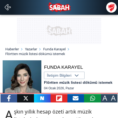
Haberler
Yazarlar
Funda Karayel
Flörtten müzik listesi dökümü istemek
FUNDA KARAYEL
İletişim Bilgileri
Flörtten müzik listesi dökümü istemek
04 Ocak 2026, Pazar
A
A
paylaş
tweetle
paylaş
paylaş
paylaş
yazara
A
şkın yıllık hesap özeti artık müzik
gönder