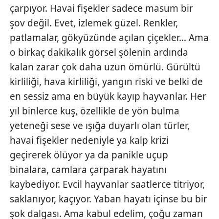
çarpıyor. Havai fişekler sadece masum bir
kullanılmaktadır. Bu çerezler vasıtasıyla çeşitli kişisel
verileriniz işlenmekte olup gerekli olan çerezler bilgi
şov değil. Evet, izlemek güzel. Renkler,
toplumu hizmetlerinin sunulması amacıyla
patlamalar, gökyüzünde açılan çiçekler… Ama
kullanılmaktadır. Diğer çerezler, sitemizin daha işlevsel
o birkaç dakikalık görsel şölenin ardında
kılınması ve kişiselleştirilmesi ve sizlere yönelik
kalan zarar çok daha uzun ömürlü. Gürültü
reklam/pazarlama faaliyetlerinin yapılması, amaçlarıyla
sınırlı olarak açık rızanız dahilinde kullanılacaktır.
kirliliği, hava kirliliği, yangın riski ve belki de
en sessiz ama en büyük kayıp hayvanlar. Her
Çerezlere ilişkin tercihlerinizi aşağıda yer alan panel
yıl binlerce kuş, özellikle de yön bulma
vasıtasıyla belirleyebilirsiniz. Çerezlere ilişkin detaylı bilgi
yeteneği sese ve ışığa duyarlı olan türler,
için Ayarlar butonuna tıklayabilir,
Çerez Bilgilendirme
Metnimizi
ziyaret edebilirsiniz.
havai fişekler nedeniyle ya kalp krizi
geçirerek ölüyor ya da panikle uçup
6698 sayılı Kişisel Verilerin Korunması Kanunu uyarınca
binalara, camlara çarparak hayatını
hazırlanmış Aydınlatma Metnimizi okumak ve sitemizde
kaybediyor. Evcil hayvanlar saatlerce titriyor,
ilgili mevzuata uygun olarak kullanılan çerezlerle ilgili bilgi
almak için lütfen
tıklayınız
.
saklanıyor, kaçıyor. Yaban hayatı içinse bu bir
şok dalgası. Ama kabul edelim, çoğu zaman