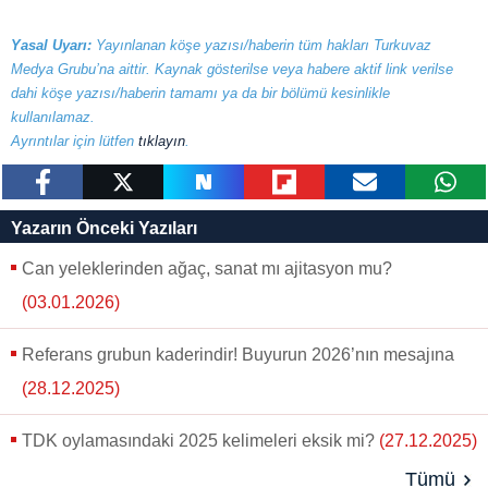
Yasal Uyarı:
Yayınlanan köşe yazısı/haberin tüm hakları Turkuvaz
Medya Grubu’na aittir. Kaynak gösterilse veya habere aktif link verilse
dahi köşe yazısı/haberin tamamı ya da bir bölümü kesinlikle
kullanılamaz.
Ayrıntılar için lütfen
tıklayın
.
paylaş
tweetle
paylaş
paylaş
paylaş
yazara
Yazarın Önceki Yazıları
gönder
Can yeleklerinden ağaç, sanat mı ajitasyon mu?
(03.01.2026)
Referans grubun kaderindir! Buyurun 2026’nın mesajına
(28.12.2025)
TDK oylamasındaki 2025 kelimeleri eksik mi?
(27.12.2025)
Tümü