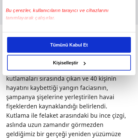
Bu çerezler, kullanıcıların tarayıcı ve cihazlarını
tanımlayarak çalışırlar.
Bu çerezlere izin vermeniz halinde sizlere özel
HAVAİ FİŞEKLER YASAKLANMALI MI
kişiselleştirilmiş reklamlar sunabilir, sayfalarımızda sizlere
Tümünü Kabul Et
YASAKLANMAMALI MI?
daha iyi reklam deneyimi yaşatabiliriz. Bunu yaparken
amacımızın size daha iyi bir reklam deneyimi sunmak
Yılbaşı gecesi gökyüzüne bakarken, bir başka
olduğunu ve sizlere en iyi içerikleri sunabilmek adına
Kişiselleştir
yerde gökyüzü çöktü. İsviçre'de yılbaşı
elimizden gelen çabayı gösterdiğimizi ve bu noktada,
reklamların maliyetlerimizi karşılamak noktasında tek gelir
kutlamaları sırasında çıkan ve 40 kişinin
kalemimiz olduğunu sizlere hatırlatmak isteriz.
hayatını kaybettiği yangın faciasının,
şampanya şişelerine yerleştirilen havai
Her halükârda, kullanıcılar, bu çerezlere izin vermedikleri
fişeklerden kaynaklandığı belirlendi.
takdirde, kullanıcılara hedefli reklamlar
gösterilmeyecektir."
Kutlama ile felaket arasındaki bu ince çizgi,
aslında uzun zamandır görmezden
Sizlere daha iyi bir hizmet sunabilmek için İnternet
geldiğimiz bir gerçeği yeniden yüzümüze
Sitemizde kendimize ve üçüncü kişilere ait çerezler