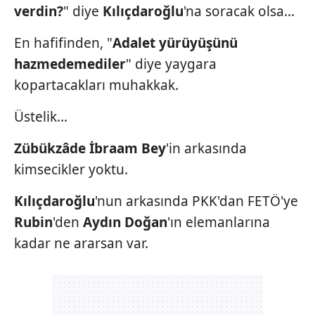
verdin?
" diye
Kılıçdaroğlu
'na soracak olsa...
sınırlı olarak açık rızanız dahilinde kullanılacaktır.
En hafifinden, "
Adalet
yürüyüşünü
Çerezlere ilişkin tercihlerinizi aşağıda yer alan panel
vasıtasıyla belirleyebilirsiniz. Çerezlere ilişkin detaylı bilgi
hazmedemediler
"
diye yaygara
için Ayarlar butonuna tıklayabilir,
Çerez Bilgilendirme
kopartacakları
muhakkak.
Metnimizi
ziyaret edebilirsiniz.
Üstelik...
6698 sayılı Kişisel Verilerin Korunması Kanunu uyarınca
hazırlanmış Aydınlatma Metnimizi okumak ve sitemizde
Zübükzâde İbraam Bey
'in arkasında
ilgili mevzuata uygun olarak kullanılan çerezlerle ilgili bilgi
kimsecikler yoktu.
almak için lütfen
tıklayınız
.
Kılıçdaroğlu
'nun arkasında PKK'dan FETÖ'ye
Rubin
'den
Aydın Doğan
'ın elemanlarına
kadar ne ararsan var.