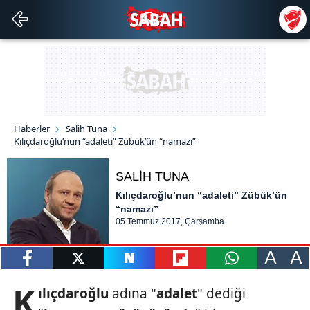
Haberler
Salih Tuna
Kılıçdaroğlu’nun “adaleti” Zübük’ün “namazı”
SALİH TUNA
Kılıçdaroğlu’nun “adaleti” Zübük’ün
“namazı”
05 Temmuz 2017, Çarşamba
A
A
paylaş
tweetle
paylaş
paylaş
paylaş
K
ılıçdaroğlu
adına "
adalet
" dediği