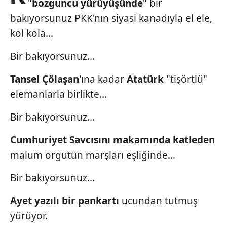
"
bozguncu
yürüyüşünde
" bir
bakıyorsunuz PKK'nın siyasi kanadıyla el ele,
kol kola...
Bir bakıyorsunuz...
Tansel
Çölaşan
'ına kadar
Atatürk
"tişörtlü"
elemanlarla birlikte...
Bir bakıyorsunuz...
Cumhuriyet
Savcısını makamında
katleden
malum örgütün marşları
eşliğinde...
Bir bakıyorsunuz...
Ayet yazılı bir pankartı
ucundan tutmuş
yürüyor.