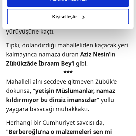
daha iyi reklam deneyimi yaşatabiliriz. Bunu yaparken
Soramadı.
amacımızın size daha iyi bir reklam deneyimi sunmak
olduğunu ve sizlere en iyi içerikleri sunabilmek adına
Kişiselleştir
Belki de Kılıçdaroğlu bunun için "
adalet
"
elimizden gelen çabayı gösterdiğimizi ve bu noktada,
yürüyüşüne kaçtı.
reklamların maliyetlerimizi karşılamak noktasında tek gelir
kalemimiz olduğunu sizlere hatırlatmak isteriz.
Tıpkı, dolandırdığı mahalleliden kaçacak yeri
Her halükârda, kullanıcılar, bu çerezlere izin vermedikleri
kalmayınca namaza duran
Aziz
Nesin
'in
takdirde, kullanıcılara hedefli reklamlar
Zübükzâde İbraam Bey
'i gibi.
gösterilmeyecektir."
***
Mahalleli alnı secdeye gitmeyen Zübük'e
Sizlere daha iyi bir hizmet sunabilmek için İnternet
Sitemizde kendimize ve üçüncü kişilere ait çerezler
dokunsa, "
yetişin
Müslümanlar, namaz
kullanılmaktadır. Bu çerezler vasıtasıyla çeşitli kişisel
kıldırmıyor
bu dinsiz imansızlar
" yollu
verileriniz işlenmekte olup gerekli olan çerezler bilgi
yaygara basacağı muhakkaktı.
toplumu hizmetlerinin sunulması amacıyla
kullanılmaktadır. Diğer çerezler, sitemizin daha işlevsel
Herhangi bir Cumhuriyet savcısı da,
kılınması ve kişiselleştirilmesi ve sizlere yönelik
"
Berberoğlu'na o malzemeleri
sen mi
reklam/pazarlama faaliyetlerinin yapılması, amaçlarıyla