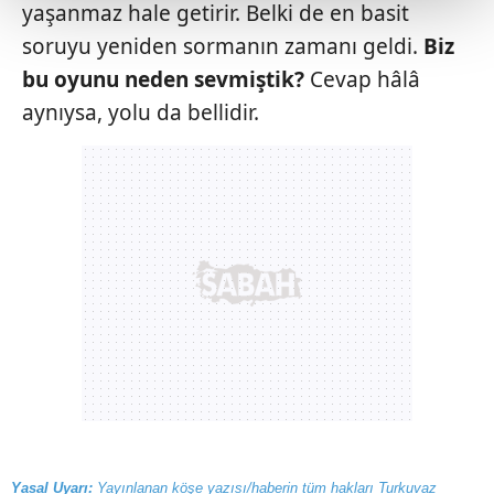
yaşanmaz hale getirir. Belki de en basit
soruyu yeniden sormanın zamanı geldi.
Biz
Her halükârda, kullanıcılar, bu çerezlere izin vermedikleri
takdirde, kullanıcılara hedefli reklamlar
bu oyunu neden sevmiş
tik?
Cevap hâlâ
gösterilmeyecektir."
aynıysa, yolu da bellidir.
Sizlere daha iyi bir hizmet sunabilmek için İnternet
Sitemizde kendimize ve üçüncü kişilere ait çerezler
kullanılmaktadır. Bu çerezler vasıtasıyla çeşitli kişisel
verileriniz işlenmekte olup gerekli olan çerezler bilgi
toplumu hizmetlerinin sunulması amacıyla
kullanılmaktadır. Diğer çerezler, sitemizin daha işlevsel
kılınması ve kişiselleştirilmesi ve sizlere yönelik
reklam/pazarlama faaliyetlerinin yapılması, amaçlarıyla
sınırlı olarak açık rızanız dahilinde kullanılacaktır.
Çerezlere ilişkin tercihlerinizi aşağıda yer alan panel
vasıtasıyla belirleyebilirsiniz. Çerezlere ilişkin detaylı bilgi
için Ayarlar butonuna tıklayabilir,
Çerez Bilgilendirme
Yasal Uyarı:
Yayınlanan köşe yazısı/haberin tüm hakları Turkuvaz