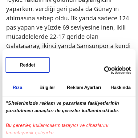
yaparken, verdiği geri pasla da Günay'ın
atılmasına sebep oldu. İlk yarıda sadece 124
pas yapan ve yüzde 69 seviyesine inen, ikili
mücadelelerde 22-17 geride olan
Galatasaray, ikinci yarıda Samsunpor'a kendi
silahıyla vuruldu:
Ön
alan presi…
Thorsten
Fink'in son 3 maçını kazanan takımı,
Reddet
"Mayıslar sizin olabilir ama burası da bizim
evimiz" futbolu oynadı. 4 kez arka arkaya
Rıza
Bilgiler
Reklam Ayarları
Hakkında
şampiyonluğu ilan için gidip kalesinde 4 gol
görüp, puan farkının 4'e düştüğü akşamda
"Sitelerimizde reklam ve pazarlama faaliyetlerinin
sezonun 4. mağlubiyetini almak yeteri kadar
yürütülmesi amaçları ile çerezler kullanılmaktadır.
ekşi… Uğurcan'ın sadece kurtarışlarıyla değil,
Bu çerezler, kullanıcıların tarayıcı ve cihazlarını
oyun kurmadaki ayak maharetinin de
tanımlayarak çalışırlar.