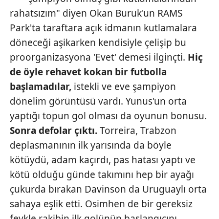
rahatsızım" diyen Okan Buruk'un RAMS
Park'ta taraftara açık idmanın kutlamalara
döneceği aşikarken kendisiyle çelişip bu
proorganizasyona 'Evet' demesi ilginçti.
Hiç
de öyle rehavet kokan bir futbolla
başlamadılar,
istekli ve eve şampiyon
dönelim görüntüsü vardı. Yunus'un orta
yaptığı topun gol olması da oyunun bonusu.
Sonra defolar
çıktı.
Torreira, Trabzon
deplasmanının ilk yarısında da böyle
kötüydü, adam kaçırdı, pas hatası yaptı ve
kötü olduğu günde takımını hep bir ayağı
çukurda bırakan Davinson da Uruguaylı orta
sahaya eşlik etti. Osimhen de bir gereksiz
feykle rakibin ilk golünün başlangıcını