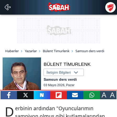
Haberler
Yazarlar
Bülent Timurlenk
Samsun ders verdi
BÜLENT TİMURLENK
İletişim Bilgileri
Samsun ders verdi
03 Mayıs 2026, Pazar
A
A
paylaş
tweetle
paylaş
paylaş
paylaş
yazara
D
erbinin ardından "Oyuncularımın
gönder
şampiyon olmuş gibi kutlamalarından