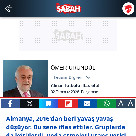
ÖMER ÜRÜNDÜL
İletişim Bilgileri
Alman futbolu iflas etti!
02 Temmuz 2026, Perşembe
A
A
paylaş
tweetle
paylaş
paylaş
paylaş
yazara
Almanya, 2016'dan beri yavaş yavaş
gönder
düşüyor. Bu sene iflas ettiler. Gruplarda
da kötülerdi. Veda etmeleri utanç verici.