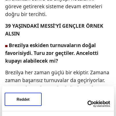
göreve getirerek sisteme devam etmeleri
doğru bir tercihti.
39 YAŞINDAKİ MESSİ'Yİ GENÇLER ÖRNEK
ALSIN
Brezilya eskiden turnuvaların
doğal
favorisiydi. Turu zor geçtiler. Ancelotti
kupayı alabilecek mi?
Brezilya her zaman güçlü bir ekiptir. Zamana
zaman başarısız turnuvalar da geçiriyorlar.
Bu şampiyonada Ancelotti'yi takımın başına
getirdiler. Ancelotti'nin iki özelliği var.
Reddet
Deneyimli ve taktisyen. Bunun dışında şansı
da olan bir teknik adam. Günümüz