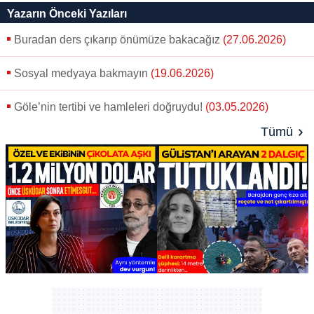
paylaş
tweetle
paylaş
paylaş
paylaş
yazara
Yazarın Önceki Yazıları
gönder
Buradan ders çıkarıp önümüze bakacağız
(27.06.2026)
Sosyal medyaya bakmayın
(19.06.2026)
Göle’nin tertibi ve hamleleri doğruydu!
(03.05.2026)
Tümü