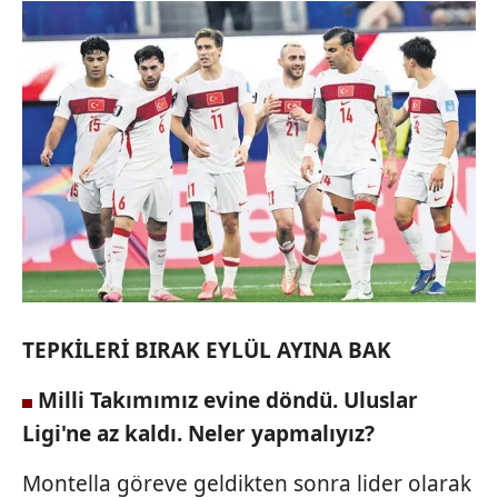
hazırlanmış Aydınlatma Metnimizi okumak ve sitemizde
ilgili mevzuata uygun olarak kullanılan çerezlerle ilgili bilgi
almak için lütfen
tıklayınız
.
TEPKİLERİ BIRAK EYLÜL AYINA BAK
Milli Takımımız evine
döndü. Uluslar
Ligi'ne az kaldı. Neler yapmalıyız?
Montella göreve geldikten sonra lider olarak