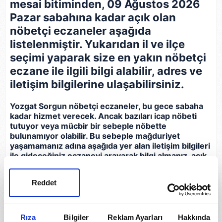
mesai bitiminden, 09 Ağustos 2026
Pazar sabahına kadar açık olan
nöbetçi eczaneler aşağıda
listelenmiştir. Yukarıdan il ve ilçe
seçimi yaparak size en yakın nöbetçi
eczane ile ilgili bilgi alabilir, adres ve
iletişim bilgilerine ulaşabilirsiniz.
Yozgat Sorgun nöbetçi eczaneler, bu gece sabaha
kadar hizmet verecek. Ancak bazıları icap nöbeti
tutuyor veya mücbir bir sebeple nöbette
bulunamıyor olabilir. Bu sebeple mağduriyet
yaşamamanız adına aşağıda yer alan iletişim bilgileri
ile gideceğiniz eczaneyi arayarak bilgi almanız, açık
olup olmadığını teyit etmeniz gerekir.
Reddet
Eczane
İletişim Bilgileri
Onur Eczanesi
Rıza
Bilgiler
Reklam Ayarları
Hakkında