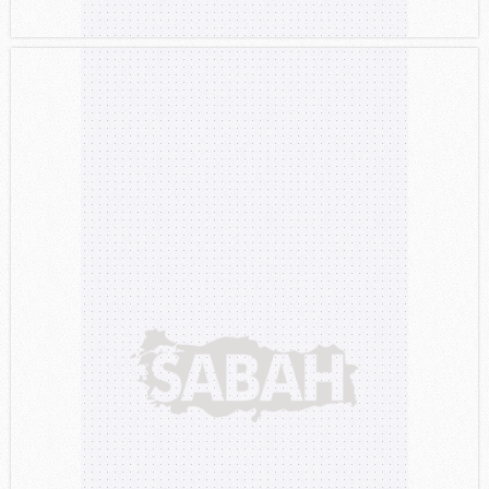
gösterilmeyecektir."
Sizlere daha iyi bir hizmet sunabilmek için İnternet
Sitemizde kendimize ve üçüncü kişilere ait çerezler
kullanılmaktadır. Bu çerezler vasıtasıyla çeşitli kişisel
verileriniz işlenmekte olup gerekli olan çerezler bilgi
toplumu hizmetlerinin sunulması amacıyla
kullanılmaktadır. Diğer çerezler, sitemizin daha işlevsel
kılınması ve kişiselleştirilmesi ve sizlere yönelik
reklam/pazarlama faaliyetlerinin yapılması, amaçlarıyla
sınırlı olarak açık rızanız dahilinde kullanılacaktır.
Çerezlere ilişkin tercihlerinizi aşağıda yer alan panel
vasıtasıyla belirleyebilirsiniz. Çerezlere ilişkin detaylı bilgi
için Ayarlar butonuna tıklayabilir,
Çerez Bilgilendirme
Metnimizi
ziyaret edebilirsiniz.
6698 sayılı Kişisel Verilerin Korunması Kanunu uyarınca
hazırlanmış Aydınlatma Metnimizi okumak ve sitemizde