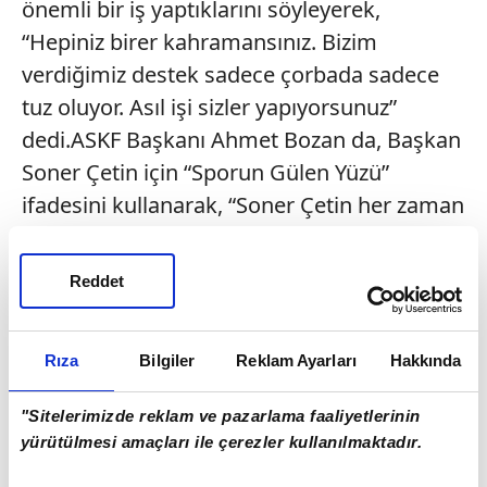
önemli bir iş yaptıklarını söyleyerek,
“Hepiniz birer kahramansınız. Bizim
verdiğimiz destek sadece çorbada sadece
tuz oluyor. Asıl işi sizler yapıyorsunuz”
dedi.ASKF Başkanı Ahmet Bozan da, Başkan
Soner Çetin için “Sporun Gülen Yüzü”
ifadesini kullanarak, “Soner Çetin her zaman
amatörlerin yanında oldu. Kendisi amatör
kulüplerin en büyük destekçisidir. Ne zaman
Reddet
bir ihtiyacımız olsa bizi kırmadı ve yardımcı
oldu” şeklinde konuştu.Pandemiden dolayı
Rıza
Bilgiler
Reklam Ayarları
Hakkında
maçların oynanmadığını, antrenman
yapılamadığını kaydeden Ahmet Bozan,
"Sitelerimizde reklam ve pazarlama faaliyetlerinin
böylesi zorlu bir dönemde Başkan Soner
yürütülmesi amaçları ile çerezler kullanılmaktadır.
Çetin’in verdiği desteğin çok önemli