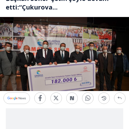
etti:“Çukurova...