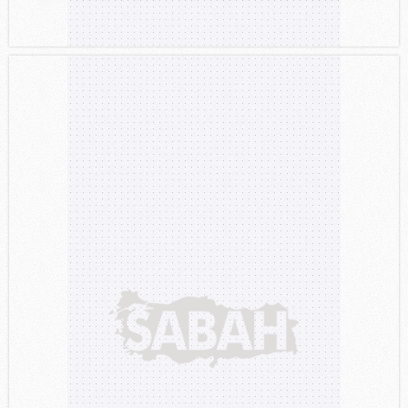
gösterilmeyecektir."
Sizlere daha iyi bir hizmet sunabilmek için İnternet
Sitemizde kendimize ve üçüncü kişilere ait çerezler
kullanılmaktadır. Bu çerezler vasıtasıyla çeşitli kişisel
verileriniz işlenmekte olup gerekli olan çerezler bilgi
toplumu hizmetlerinin sunulması amacıyla
kullanılmaktadır. Diğer çerezler, sitemizin daha işlevsel
kılınması ve kişiselleştirilmesi ve sizlere yönelik
reklam/pazarlama faaliyetlerinin yapılması, amaçlarıyla
sınırlı olarak açık rızanız dahilinde kullanılacaktır.
Çerezlere ilişkin tercihlerinizi aşağıda yer alan panel
vasıtasıyla belirleyebilirsiniz. Çerezlere ilişkin detaylı bilgi
için Ayarlar butonuna tıklayabilir,
Çerez Bilgilendirme
Metnimizi
ziyaret edebilirsiniz.
6698 sayılı Kişisel Verilerin Korunması Kanunu uyarınca
hazırlanmış Aydınlatma Metnimizi okumak ve sitemizde