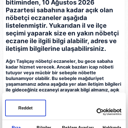
bitiminden, 10 Ağustos 2026
Pazartesi sabahına kadar açık olan
nöbetçi eczaneler aşağıda
listelenmiştir. Yukarıdan il ve ilçe
seçimi yaparak size en yakın nöbetçi
eczane ile ilgili bilgi alabilir, adres ve
iletişim bilgilerine ulaşabilirsiniz.
Ağrı Taşlıçay nöbetçi eczaneler, bu gece sabaha
kadar hizmet verecek. Ancak bazıları icap nöbeti
tutuyor veya mücbir bir sebeple nöbette
bulunamıyor olabilir. Bu sebeple mağduriyet
yaşamamanız adına aşağıda yer alan iletişim bilgileri
ile gideceğiniz eczaneyi arayarak bilgi almanız, açık
olup olmadığını teyit etmeniz gerekir.
Reddet
Eczane
İletişim Bilgileri
Ferhat Eczanesi
Rıza
Bilgiler
Reklam Ayarları
Hakkında