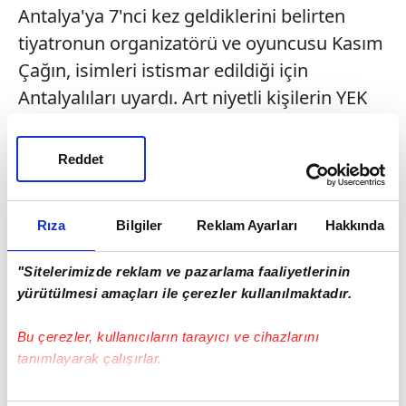
Antalya'ya 7'nci kez geldiklerini belirten
tiyatronun organizatörü ve oyuncusu Kasım
Çağın, isimleri istismar edildiği için
Antalyalıları uyardı. Art niyetli kişilerin YEK
markasını kullanarak insanların duygularını
sömürerek para kazandıklarını belirten
Reddet
Çağin, "Sahte bilet basıp, engellilerin gösteri
düzenlediğini söyleyerek yardım amaçlı bilet
Rıza
Bilgiler
Reklam Ayarları
Hakkında
alınmasını istiyorlar. Bileti alanlar sahneye
geldiklerinde muhatap bulamıyorlar" diye
"Sitelerimizde reklam ve pazarlama faaliyetlerinin
uyarıda bulundu. Grup, Antalya'da 22 Eylül
yürütülmesi amaçları ile çerezler kullanılmaktadır.
tarihinde de "İnsanlık Yemeği" isimli oyunu
Bu çerezler, kullanıcıların tarayıcı ve cihazlarını
sahneleyecek.
tanımlayarak çalışırlar.
EVLERİNE HIRSIZ GİRDİ
Bu çerezlere izin vermeniz halinde sizlere özel