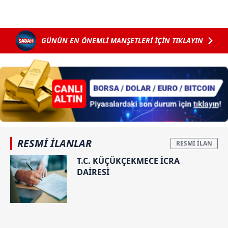
verileriniz işlenmekte olup gerekli olan çerezler bilgi
toplumu hizmetlerinin sunulması amacıyla
kullanılmaktadır. Diğer çerezler, sitemizin daha işlevsel
kılınması ve kişiselleştirilmesi ve sizlere yönelik
GÜNÜN EN ÖNEMLİ MANŞETLERİ İÇİN TIKLAYIN
reklam/pazarlama faaliyetlerinin yapılması, amaçlarıyla
sınırlı olarak açık rızanız dahilinde kullanılacaktır.
Çerezlere ilişkin tercihlerinizi aşağıda yer alan panel
vasıtasıyla belirleyebilirsiniz. Çerezlere ilişkin detaylı bilgi
için Ayarlar butonuna tıklayabilir,
Çerez Bilgilendirme
Metnimizi
ziyaret edebilirsiniz.
RESMİ İLANLAR
6698 sayılı Kişisel Verilerin Korunması Kanunu uyarınca
hazırlanmış Aydınlatma Metnimizi okumak ve sitemizde
T.C. KÜÇÜKÇEKMECE İCRA
DAİRESİ
ilgili mevzuata uygun olarak kullanılan çerezlerle ilgili bilgi
almak için lütfen
tıklayınız
.