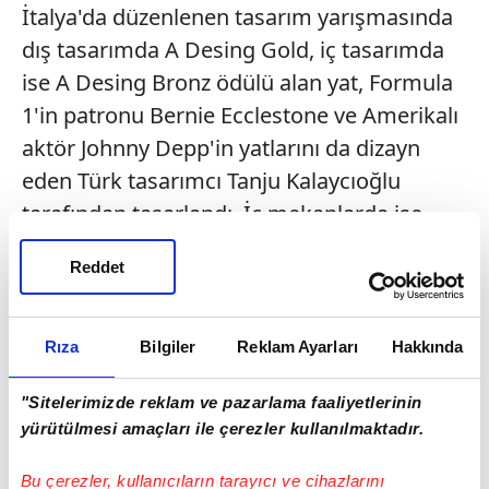
İtalya'da düzenlenen tasarım yarışmasında
dış tasarımda A Desing Gold, iç tasarımda
ise A Desing Bronz ödülü alan yat, Formula
1'in patronu Bernie Ecclestone ve Amerikalı
aktör Johnny Depp'in yatlarını da dizayn
eden Türk tasarımcı Tanju Kalaycıoğlu
tarafından tasarlandı. İç mekanlarda ise
İngiliz tasarımcı Adam Lay'ın imzasın
Reddet
taşıyan, yapımı 3 yılda tamamlanan 500
grostonluk Sarp 46'nın, saatteki hızı 14,8
knota ulaşabiliyor.
Rıza
Bilgiler
Reklam Ayarları
Hakkında
NE ARARSAN VAR
"Sitelerimizde reklam ve pazarlama faaliyetlerinin
yürütülmesi amaçları ile çerezler kullanılmaktadır.
Aynı anda 12 misafir ve 9 mürettebatın
yaşayabileceği, 4 misafir kamarası, tekne
Bu çerezler, kullanıcıların tarayıcı ve cihazlarını