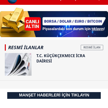
RESMİ İLANLAR
T.C. KÜÇÜKÇEKMECE İCRA
DAİRESİ
MANŞET HABERLERİ İÇİN TIKLAYIN