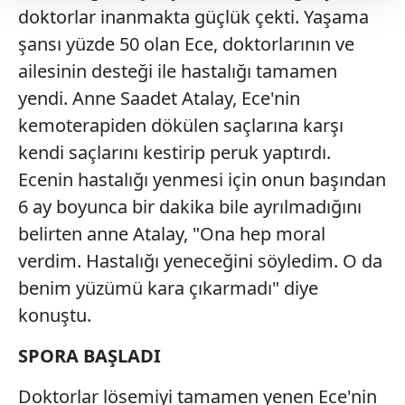
doktorlar inanmakta güçlük çekti. Yaşama
Her halükârda, kullanıcılar, bu çerezlere izin vermedikleri
takdirde, kullanıcılara hedefli reklamlar
şansı yüzde 50 olan Ece, doktorlarının ve
gösterilmeyecektir."
ailesinin desteği ile hastalığı tamamen
yendi. Anne Saadet Atalay, Ece'nin
Sizlere daha iyi bir hizmet sunabilmek için İnternet
kemoterapiden dökülen saçlarına karşı
Sitemizde kendimize ve üçüncü kişilere ait çerezler
kullanılmaktadır. Bu çerezler vasıtasıyla çeşitli kişisel
kendi saçlarını kestirip peruk yaptırdı.
verileriniz işlenmekte olup gerekli olan çerezler bilgi
Ecenin hastalığı yenmesi için onun başından
toplumu hizmetlerinin sunulması amacıyla
6 ay boyunca bir dakika bile ayrılmadığını
kullanılmaktadır. Diğer çerezler, sitemizin daha işlevsel
belirten anne Atalay, "Ona hep moral
kılınması ve kişiselleştirilmesi ve sizlere yönelik
reklam/pazarlama faaliyetlerinin yapılması, amaçlarıyla
verdim. Hastalığı yeneceğini söyledim. O da
sınırlı olarak açık rızanız dahilinde kullanılacaktır.
benim yüzümü kara çıkarmadı" diye
konuştu.
Çerezlere ilişkin tercihlerinizi aşağıda yer alan panel
vasıtasıyla belirleyebilirsiniz. Çerezlere ilişkin detaylı bilgi
SPORA BAŞLADI
için Ayarlar butonuna tıklayabilir,
Çerez Bilgilendirme
Metnimizi
ziyaret edebilirsiniz.
Doktorlar lösemiyi tamamen yenen Ece'nin