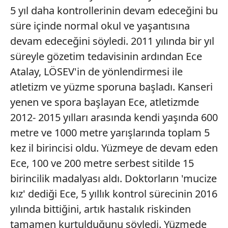
5 yıl daha kontrollerinin devam edeceğini bu
6698 sayılı Kişisel Verilerin Korunması Kanunu uyarınca
süre içinde normal okul ve yaşantısına
hazırlanmış Aydınlatma Metnimizi okumak ve sitemizde
ilgili mevzuata uygun olarak kullanılan çerezlerle ilgili bilgi
devam edeceğini söyledi. 2011 yılında bir yıl
almak için lütfen
tıklayınız
.
süreyle gözetim tedavisinin ardından Ece
Atalay, LÖSEV'in de yönlendirmesi ile
atletizm ve yüzme sporuna başladı. Kanseri
yenen ve spora başlayan Ece, atletizmde
2012- 2015 yılları arasında kendi yaşında 600
metre ve 1000 metre yarışlarında toplam 5
kez il birincisi oldu. Yüzmeye de devam eden
Ece, 100 ve 200 metre serbest sitilde 15
birincilik madalyası aldı. Doktorların 'mucize
kız' dediği Ece, 5 yıllık kontrol sürecinin 2016
yılında bittiğini, artık hastalık riskinden
tamamen kurtulduğunu söyledi. Yüzmede