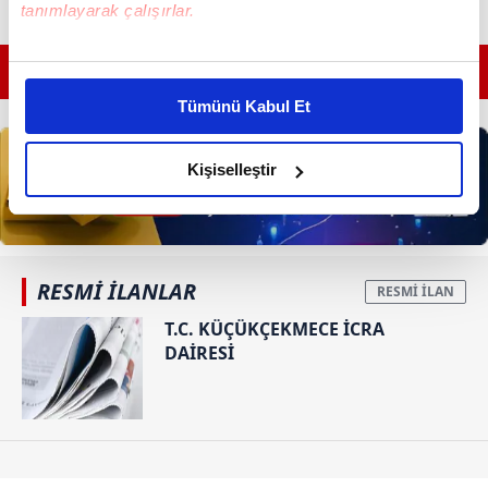
tanımlayarak çalışırlar.
Bu çerezlere izin vermeniz halinde sizlere özel
GÜNÜN EN ÖNEMLİ MANŞETLERİ İÇİN TIKLAYIN
kişiselleştirilmiş reklamlar sunabilir, sayfalarımızda sizlere
Tümünü Kabul Et
daha iyi reklam deneyimi yaşatabiliriz. Bunu yaparken
amacımızın size daha iyi bir reklam deneyimi sunmak
olduğunu ve sizlere en iyi içerikleri sunabilmek adına
Kişiselleştir
elimizden gelen çabayı gösterdiğimizi ve bu noktada,
reklamların maliyetlerimizi karşılamak noktasında tek gelir
kalemimiz olduğunu sizlere hatırlatmak isteriz.
RESMİ İLANLAR
Her halükârda, kullanıcılar, bu çerezlere izin vermedikleri
takdirde, kullanıcılara hedefli reklamlar
T.C. KÜÇÜKÇEKMECE İCRA
DAİRESİ
gösterilmeyecektir."
Sizlere daha iyi bir hizmet sunabilmek için İnternet
Sitemizde kendimize ve üçüncü kişilere ait çerezler
kullanılmaktadır. Bu çerezler vasıtasıyla çeşitli kişisel
verileriniz işlenmekte olup gerekli olan çerezler bilgi