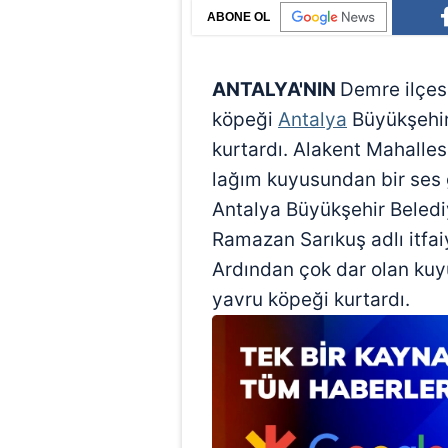
ABONE OL
ANTALYA'NIN
Demre ilçes
köpeği
Antalya
Büyükşehir 
kurtardı. Alakent Mahalles
lağım kuyusundan bir ses 
Antalya Büyükşehir Beled
Ramazan Sarıkuş adlı itfai
Ardından çok dar olan kuy
yavru köpeği kurtardı.