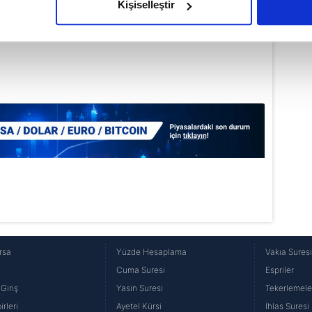
Kişiselleştir
çerezlere izin vermedikleri takdirde, kullanıcılara hedefli reklaml
abilmek için İnternet Sitemizde kendimize ve üçüncü kişilere ait 
isel verileriniz işlenmekte olup gerekli olan çerezler bilgi toplum
 çerezler, sitemizin daha işlevsel kılınması ve kişiselleştirilmes
 yapılması, amaçlarıyla sınırlı olarak açık rızanız dahilinde kulla
aşağıda yer alan panel vasıtasıyla belirleyebilirsiniz. Çerezlere iliş
lgilendirme Metnimizi
ziyaret edebilirsiniz.
Korunması Kanunu uyarınca hazırlanmış Aydınlatma Metnimizi okum
 çerezlerle ilgili bilgi almak için lütfen
tıklayınız
.
rsa
Yüzde Hesaplama
Vakıa Sures
Cuma Suresi
Espriler
Giriş
Yasin Suresi
Tekerlemele
rleri
Ayetel Kürsi
İhlas Suresi