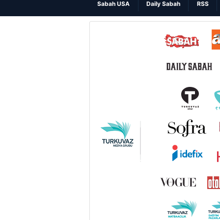
Sabah USA
Daily Sabah
RSS