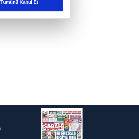
Tümünü Kabul Et
ar gösterilmeyecektir."
çerezler kullanılmaktadır. Bu
u hizmetlerinin sunulması
i ve sizlere yönelik
nılacaktır.
kin detaylı bilgi için Ayarlar
ak ve sitemizde ilgili
i
r