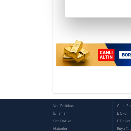
Her halükârda, kullanıcılar, bu 
Sizlere daha iyi bir hizmet sun
çerezler vasıtasıyla çeşitli kiş
amacıyla kullanılmaktadır. Diğer
reklam/pazarlama faaliyetlerinin
Çerezlere ilişkin tercihlerinizi 
butonuna tıklayabilir,
Çerez Bi
6698 sayılı Kişisel Verilerin 
mevzuata uygun olarak kullanılan
Veri Politikası
Canlı Bo
İş İlanları
E Okul
Son Dakika
E Devlet 
Haberler
Rüya Tabi