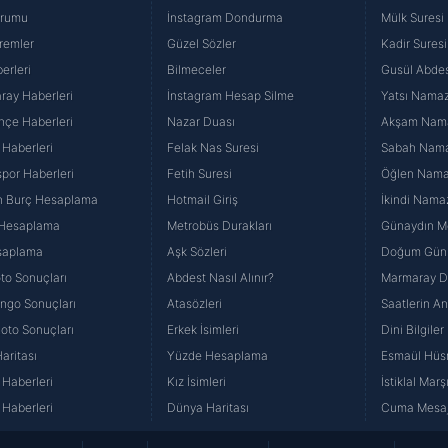
urumu
İnstagram Dondurma
Mülk Suresi
remler
Güzel Sözler
Kadir Suresi
erleri
Bilmeceler
Gusül Abdes
ray Haberleri
İnstagram Hesap Silme
Yatsı Namazı
hçe Haberleri
Nazar Duası
Akşam Namaz
 Haberleri
Felak Nas Suresi
Sabah Namaz
por Haberleri
Fetih Suresi
Öğlen Namazı
n Burç Hesaplama
Hotmail Giriş
İkindi Namaz
 Hesaplama
Metrobüs Durakları
Günaydın Me
saplama
Aşk Sözleri
Doğum Günü
to Sonuçları
Abdest Nasıl Alınır?
Marmaray Du
yango Sonuçları
Atasözleri
Saatlerin A
Loto Sonuçları
Erkek İsimleri
Dini Bilgiler
aritası
Yüzde Hesaplama
Esmaül Hüs
Haberleri
Kız İsimleri
İstiklal Marş
Haberleri
Dünya Haritası
Cuma Mesaj