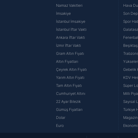
Namaz Vakitleri
Hava D
İmsakiye
Son Dep
İstanbul İmsakiye
Spor Hab
İstanbul İftar Vakti
Galatasa
Ankara İftar Vakti
Fenerba
İzmir İftar Vakti
Beşiktaş
Gram Altın Fiyatı
Trabzons
Altın Fiyatları
Yüksele
Çeyrek Altın Fiyatı
Gebelik
Yarım Altın Fiyatı
KDV He
Tam Altın Fiyatı
Süper Lo
Cumhuriyet Altını
Milli Pi
22 Ayar Bilezik
Sayısal 
Gümüş Fiyatları
Türkiye H
Dolar
Magazin 
Euro
Ekonomi 