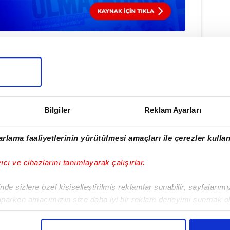
#ANTALYA
Bilgiler
Reklam Ayarları
ulamamızı İndirin
rıcalıkları Keşfedin!
rlama faaliyetlerinin yürütülmesi amaçları ile çerezler kullan
yıcı ve cihazlarını tanımlayarak çalışırlar.
de sizlere özel kişiselleştirilmiş reklamlar sunabilir, sayfalarım
aparken amacımızın size daha iyi bir reklam deneyimi sunmak ol
imizden gelen çabayı gösterdiğimizi ve bu noktada, reklamların ma
olduğunu sizlere hatırlatmak isteriz.