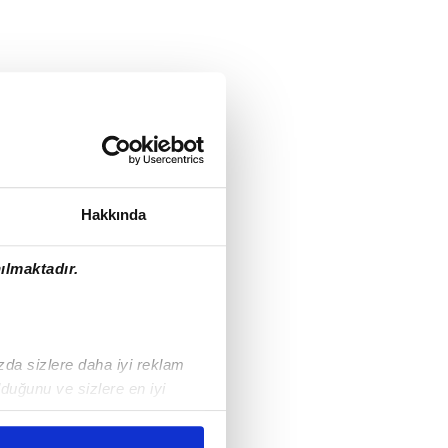
Hakkında
ılmaktadır.
ızda sizlere daha iyi reklam
duğunu ve sizlere en iyi
liyetlerimizi karşılamak