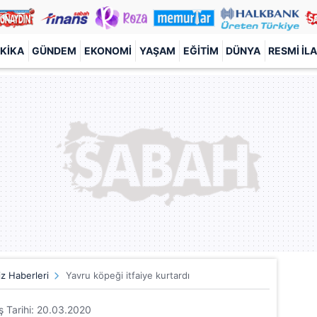
KIKA
GÜNDEM
EKONOMI
YAŞAM
EĞITIM
DÜNYA
RESMI İL
z Haberleri
Yavru köpeği itfaiye kurtardı
iş Tarihi: 20.03.2020