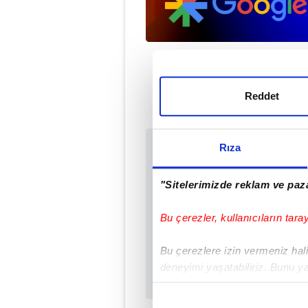
Reddet
Rıza
Sabah.com.tr Uyg
Uygulamalara Özel Ay
"Sitelerimizde reklam ve paza
Bu çerezler, kullanıcıların tara
Bu çerezlere izin vermeniz halin
deneyimi yaşatabiliriz. Bunu y
içerikleri sunabilmek adına el
noktasında tek gelir kalemimiz 