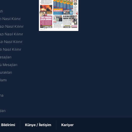
ti
 Nasıl Kılınır
ı Nasıl Kılınır
ı Nasıl Kılınır
 Nasıl Kılınır
ı Nasıl Kılınır
sajları
 Mesajları
rakları
nlamı
na
ı
ları
k Bildirimi
Künye / İletişim
Kariyer