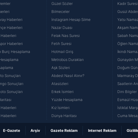
remler
Güzel Sözler
Kadir Suresi
erleri
Bilmeceler
Gusül Abdes
ray Haberleri
İnstagram Hesap Silme
Yatsı Namazı
hçe Haberleri
Nazar Duası
Akşam Namaz
 Haberleri
Felak Nas Suresi
Sabah Namaz
por Haberleri
Fetih Suresi
Öğlen Namazı
n Burç Hesaplama
Hotmail Giriş
İkindi Namaz
 Hesaplama
Metrobüs Durakları
Günaydın Me
saplama
Aşk Sözleri
Doğum Günü
to Sonuçları
Abdest Nasıl Alınır?
Marmaray Du
yango Sonuçları
Atasözleri
Saatlerin A
Loto Sonuçları
Erkek İsimleri
Dini Bilgiler
aritası
Yüzde Hesaplama
Esmaül Hüs
Haberleri
Kız İsimleri
İstiklal Marş
Haberleri
Dünya Haritası
Cuma Mesaj
E-Gazete
Arşiv
Gazete Reklam
Internet Reklam
Gizlili