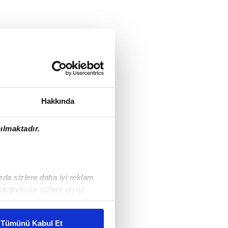
Hakkında
ılmaktadır.
ızda sizlere daha iyi reklam
duğunu ve sizlere en iyi
liyetlerimizi karşılamak
Tümünü Kabul Et