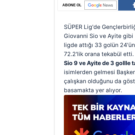
ABONE OL
SÜPER Lig'de Gençlerbirliği
Giovanni Sio ve Ayite gibi 
ligde attığı 33 golün 24'
72.2'lik orana tekabül etti
Sio 9 ve Ayite de 3 gollle
isimlerden gelmesi Başkent
çalışkan olduğunu da göste
basamakta yer alıyor.