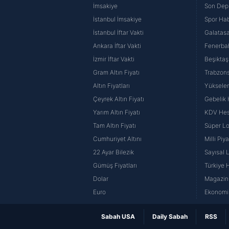
İmsakiye
Son Dep
İstanbul İmsakiye
Spor Hab
İstanbul İftar Vakti
Galatasa
Ankara İftar Vakti
Fenerba
İzmir İftar Vakti
Beşiktaş
Gram Altın Fiyatı
Trabzons
Altın Fiyatları
Yüksele
Çeyrek Altın Fiyatı
Gebelik
Yarım Altın Fiyatı
KDV He
Tam Altın Fiyatı
Süper Lo
Cumhuriyet Altını
Milli Pi
22 Ayar Bilezik
Sayısal 
Gümüş Fiyatları
Türkiye H
Dolar
Magazin 
Euro
Ekonomi 
Sabah USA
Daily Sabah
RSS