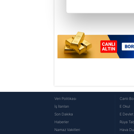
Her halükârda, kullanıcılar, bu 
Sizlere daha iyi bir hizmet sun
çerezler vasıtasıyla çeşitli kiş
amacıyla kullanılmaktadır. Diğer
reklam/pazarlama faaliyetlerinin
Çerezlere ilişkin tercihlerinizi 
butonuna tıklayabilir,
Çerez Bi
6698 sayılı Kişisel Verilerin 
mevzuata uygun olarak kullanılan
Veri Politikası
Canlı Bo
İş İlanları
E Okul
Son Dakika
E Devlet 
Haberler
Rüya Tabi
Namaz Vakitleri
Hava D