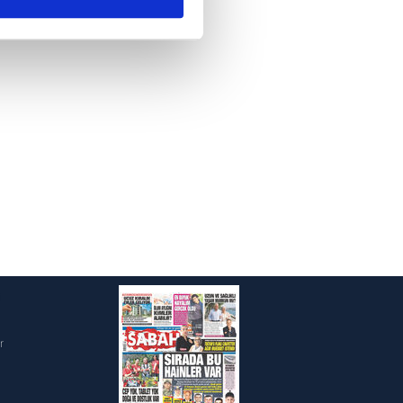
ar gösterilmeyecektir."
çerezler kullanılmaktadır. Bu
u hizmetlerinin sunulması
i ve sizlere yönelik
nılacaktır.
kin detaylı bilgi için Ayarlar
ak ve sitemizde ilgili
i
r