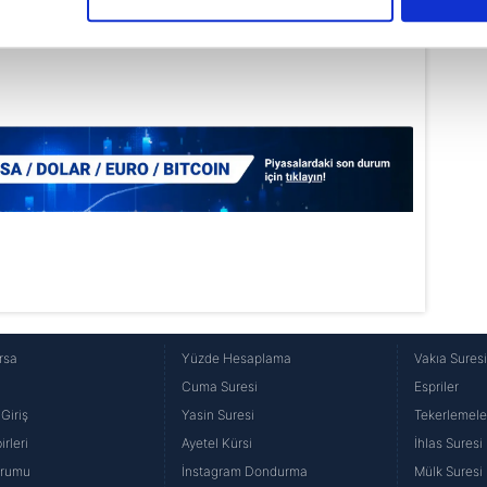
çerezlere izin vermedikleri takdirde, kullanıcılara hedefli reklaml
abilmek için İnternet Sitemizde kendimize ve üçüncü kişilere ait 
isel verileriniz işlenmekte olup gerekli olan çerezler bilgi toplum
 çerezler, sitemizin daha işlevsel kılınması ve kişiselleştirilmes
 yapılması, amaçlarıyla sınırlı olarak açık rızanız dahilinde kulla
aşağıda yer alan panel vasıtasıyla belirleyebilirsiniz. Çerezlere iliş
lgilendirme Metnimizi
ziyaret edebilirsiniz.
Korunması Kanunu uyarınca hazırlanmış Aydınlatma Metnimizi okum
 çerezlerle ilgili bilgi almak için lütfen
tıklayınız
.
rsa
Yüzde Hesaplama
Vakıa Sures
Cuma Suresi
Espriler
Giriş
Yasin Suresi
Tekerlemele
rleri
Ayetel Kürsi
İhlas Suresi
urumu
İnstagram Dondurma
Mülk Suresi