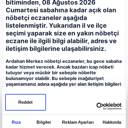
bitiminden, 08 Ağustos 2026
Cumartesi sabahına kadar açık olan
nöbetçi eczaneler aşağıda
listelenmiştir. Yukarıdan il ve ilçe
seçimi yaparak size en yakın nöbetçi
eczane ile ilgili bilgi alabilir, adres ve
iletişim bilgilerine ulaşabilirsiniz.
Ardahan Merkez nöbetçi eczaneler, bu gece sabaha
kadar hizmet verecek. Ancak bazıları icap nöbeti
tutuyor veya mücbir bir sebeple nöbette
bulunamıyor olabilir. Bu sebeple mağduriyet
yaşamamanız adına aşağıda yer alan iletişim bilgileri
ile gideceğiniz eczaneyi arayarak bilgi almanız, açık
olup olmadığını teyit etmeniz gerekir.
Reddet
Eczane
İletişim Bilgileri
Rıza
Bilgiler
Reklam Ayarları
Hakkında
Yeni Eczanesi