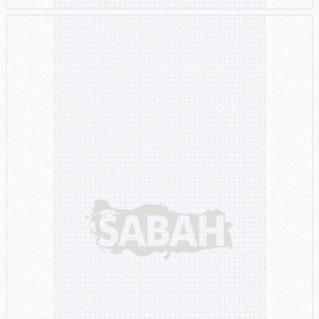
Sizlere daha iyi bir hizmet sunabilmek için İnternet
Sitemizde kendimize ve üçüncü kişilere ait çerezler
kullanılmaktadır. Bu çerezler vasıtasıyla çeşitli kişisel
verileriniz işlenmekte olup gerekli olan çerezler bilgi
toplumu hizmetlerinin sunulması amacıyla
kullanılmaktadır. Diğer çerezler, sitemizin daha işlevsel
kılınması ve kişiselleştirilmesi ve sizlere yönelik
reklam/pazarlama faaliyetlerinin yapılması, amaçlarıyla
sınırlı olarak açık rızanız dahilinde kullanılacaktır.
Çerezlere ilişkin tercihlerinizi aşağıda yer alan panel
vasıtasıyla belirleyebilirsiniz. Çerezlere ilişkin detaylı bilgi
için Ayarlar butonuna tıklayabilir,
Çerez Bilgilendirme
Metnimizi
ziyaret edebilirsiniz.
6698 sayılı Kişisel Verilerin Korunması Kanunu uyarınca
hazırlanmış Aydınlatma Metnimizi okumak ve sitemizde
ilgili mevzuata uygun olarak kullanılan çerezlerle ilgili bilgi