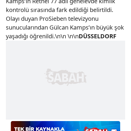
Kamps’ın Rethel 77 adlı genelevde kimlik
kontrolü sırasında fark edildiği belirtildi.
Olayı duyan ProSieben televizyonu
sunucularından Gülcan Kamps’ın büyük şok
yaşadığı öğrenildi.\n\n \n\n
DÜSSELDORF