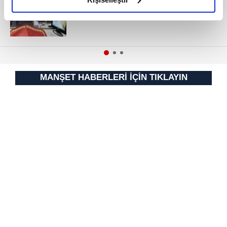
MAHKEMESİNDEN
elimizden gelen çabayı gösterdiğimizi ve bu noktada,
reklamların maliyetlerimizi karşılamak noktasında tek gelir
kalemimiz olduğunu sizlere hatırlatmak isteriz.
Her halükârda, kullanıcılar, bu çerezlere izin vermedikleri
takdirde, kullanıcılara hedefli reklamlar
MANŞET HABERLERİ İÇİN TIKLAYIN
gösterilmeyecektir."
Sizlere daha iyi bir hizmet sunabilmek için İnternet
Sitemizde kendimize ve üçüncü kişilere ait çerezler
kullanılmaktadır. Bu çerezler vasıtasıyla çeşitli kişisel
verileriniz işlenmekte olup gerekli olan çerezler bilgi
toplumu hizmetlerinin sunulması amacıyla
kullanılmaktadır. Diğer çerezler, sitemizin daha işlevsel
kılınması ve kişiselleştirilmesi ve sizlere yönelik
reklam/pazarlama faaliyetlerinin yapılması, amaçlarıyla
sınırlı olarak açık rızanız dahilinde kullanılacaktır.