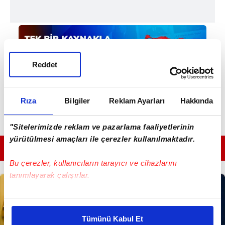
Reddet
Rıza
Bilgiler
Reklam Ayarları
Hakkında
"Sitelerimizde reklam ve pazarlama faaliyetlerinin
yürütülmesi amaçları ile çerezler kullanılmaktadır.
GÜNÜN EN ÖNEMLİ MANŞETLERİ İÇİN TIKLAYIN
Bu çerezler, kullanıcıların tarayıcı ve cihazlarını
tanımlayarak çalışırlar.
Bu çerezlere izin vermeniz halinde sizlere özel
kişiselleştirilmiş reklamlar sunabilir, sayfalarımızda sizlere
Tümünü Kabul Et
daha iyi reklam deneyimi yaşatabiliriz. Bunu yaparken