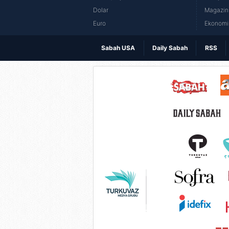
Dolar
Magazin 
Euro
Ekonomi 
Sabah USA
Daily Sabah
RSS