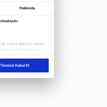
Hakkında
ılmaktadır.
ızda sizlere daha iyi reklam
duğunu ve sizlere en iyi
liyetlerimizi karşılamak
Tümünü Kabul Et
ar gösterilmeyecektir."
çerezler kullanılmaktadır. Bu
u hizmetlerinin sunulması
i ve sizlere yönelik
nılacaktır.