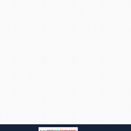
kin detaylı bilgi için Ayarlar
ak ve sitemizde ilgili
i