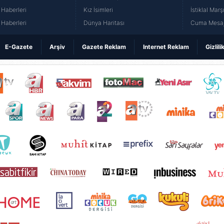
Haberleri
Kız İsimleri
İstiklal Marş
Haberleri
Dünya Haritası
Cuma Mesaj
E-Gazete
Arşiv
Gazete Reklam
Internet Reklam
Gizlili