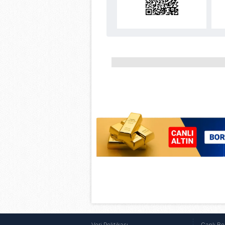
Çerezlere ilişkin tercihlerinizi 
butonuna tıklayabilir,
Çerez Bi
6698 sayılı Kişisel Verilerin 
mevzuata uygun olarak kullanılan
Veri Politikası
Canlı Bo