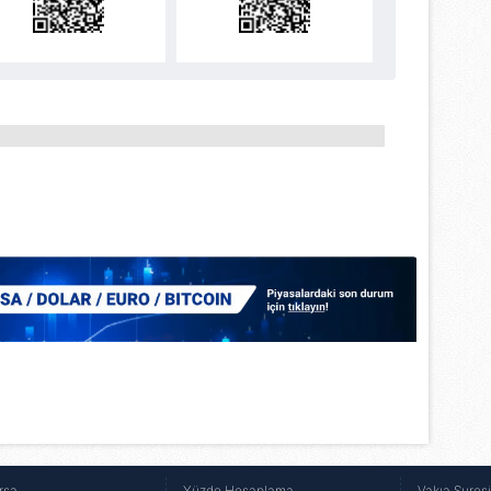
aşağıda yer alan panel vasıtasıyla belirleyebilirsiniz. Çerezlere iliş
lgilendirme Metnimizi
ziyaret edebilirsiniz.
Korunması Kanunu uyarınca hazırlanmış Aydınlatma Metnimizi okum
 çerezlerle ilgili bilgi almak için lütfen
tıklayınız
.
rsa
Yüzde Hesaplama
Vakıa Sures