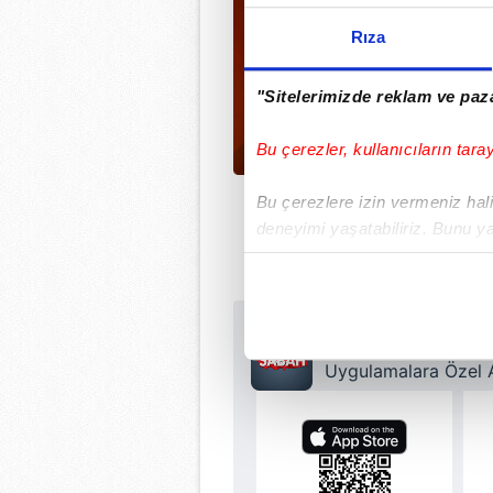
Rıza
"Sitelerimizde reklam ve paza
Bu çerezler, kullanıcıların tara
Bu çerezlere izin vermeniz halin
deneyimi yaşatabiliriz. Bunu y
içerikleri sunabilmek adına el
noktasında tek gelir kalemimiz 
Her halükârda, kullanıcılar, bu 
Sabah.com.tr Uyg
Uygulamalara Özel Ay
Sizlere daha iyi bir hizmet sun
çerezler vasıtasıyla çeşitli kiş
amacıyla kullanılmaktadır. Diğer
reklam/pazarlama faaliyetlerinin