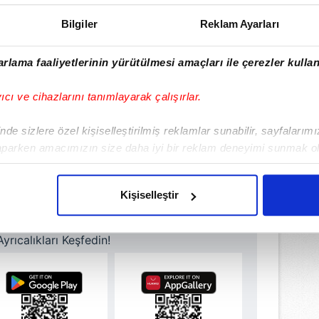
Bilgiler
Reklam Ayarları
rlama faaliyetlerinin yürütülmesi amaçları ile çerezler kullan
yıcı ve cihazlarını tanımlayarak çalışırlar.
de sizlere özel kişiselleştirilmiş reklamlar sunabilir, sayfalarım
aparken amacımızın size daha iyi bir reklam deneyimi sunmak ol
imizden gelen çabayı gösterdiğimizi ve bu noktada, reklamların ma
olduğunu sizlere hatırlatmak isteriz.
Kişiselleştir
çerezlere izin vermedikleri takdirde, kullanıcılara hedefli reklaml
ulamamızı İndirin
rıcalıkları Keşfedin!
abilmek için İnternet Sitemizde kendimize ve üçüncü kişilere ait 
isel verileriniz işlenmekte olup gerekli olan çerezler bilgi toplum
 çerezler, sitemizin daha işlevsel kılınması ve kişiselleştirilmes
 yapılması, amaçlarıyla sınırlı olarak açık rızanız dahilinde kulla