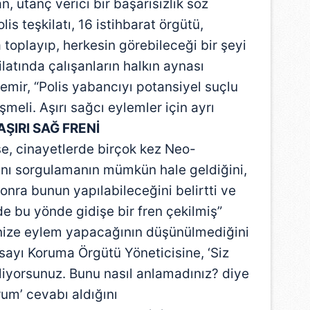
 utanç verici bir başarısızlık söz
is teşkilatı, 16 istihbarat örgütü,
ya toplayıp, herkesin görebileceği bir şeyi
latında çalışanların halkın aynası
mir, “Polis yabancıyı potansiyel suçlu
şmeli. Aşırı sağcı eylemler için ayrı
AŞIRI SAĞ FRENİ
e, cinayetlerde birçok kez Neo-
sını sorgulamanın mümkün hale geldiğini,
onra bunun yapılabileceğini belirtti ve
de bu yönde gidişe bir fren çekilmiş”
ganize eylem yapacağının düşünülmediğini
ayı Koruma Örgütü Yöneticisine, ‘Siz
biliyorsunuz. Bunu nasıl anlamadınız? diye
um’ cevabı aldığını