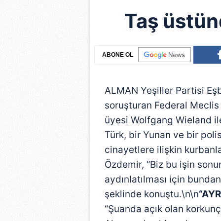
Taş üstün
ABONE OL
ALMAN Yeşiller Partisi Eş
soruşturan Federal Meclis
üyesi Wolfgang Wieland ile 
Türk, bir Yunan ve bir po
cinayetlere ilişkin kurbanla
Özdemir, “Biz bu işin sonu
aydınlatılması için bunda
şeklinde konuştu.\n\n
“AYR
“Şuanda açık olan korkunç b