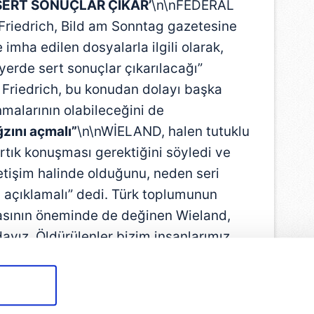
 SERT
SONUÇLAR ÇIKAR’
\n\nFEDERAL
 Friedrich, Bild am Sonntag gazetesine
imha edilen dosyalarla ilgili olarak,
ı yerde sert sonuçlar çıkarılacağı”
Friedrich, bu konudan dolayı başka
nmalarının olabileceğini de
zını açmalı”
\n\nWİELAND, halen tutuklu
rtık konuşması gerektiğini söyledi ve
iletişim halinde olduğunu, neden seri
ı açıklamalı” dedi. Türk toplumunun
asının öneminde de değinen Wieland,
dayız. Öldürülenler bizim insanlarımız.
tiyoruz’ demeliler” dedi.\n\n
MESUT