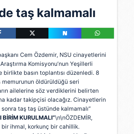
de taş kalmamalı
başkanı Cem Özdemir, NSU cinayetlerini
 Araştırma Komisyonu’nun Yeşillerli
birlikte basın toplantısı düzenledi. 8
lis memurunun öldürüldüğü seri
rın ailelerine söz verdiklerini belirten
na kadar takipçisi olacağız. Cinayetlerin
n sonra taş taş üstünde kalmamalı”
I BİRİM KURULMALI”
\n\nÖZDEMİR,
ir ihmal, korkunç bir cahillik.