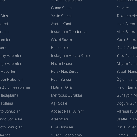
Cuma Suresi
Espriler
Giriş
Yasin Suresi
Tekerlemele
rleri
Ayetel Kürsi
İhlas Suresi
urumu
İnstagram Dondurma
Mülk Suresi
remler
Güzel Sözler
Kadir Suresi
erleri
Bilmeceler
Gusül Abdes
ray Haberleri
İnstagram Hesap Silme
Yatsı Namazı
hçe Haberleri
Nazar Duası
Akşam Namaz
 Haberleri
Felak Nas Suresi
Sabah Namaz
por Haberleri
Fetih Suresi
Öğlen Namazı
n Burç Hesaplama
Hotmail Giriş
İkindi Namaz
 Hesaplama
Metrobüs Durakları
Günaydın Me
saplama
Aşk Sözleri
Doğum Günü
to Sonuçları
Abdest Nasıl Alınır?
Marmaray Du
yango Sonuçları
Atasözleri
Saatlerin A
Loto Sonuçları
Erkek İsimleri
Dini Bilgiler
aritası
Yüzde Hesaplama
Esmaül Hüs