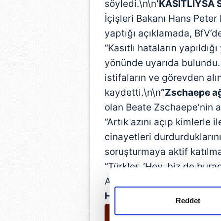
söyledi.\n\n
‘KASITLIYSA
İçişleri Bakanı Hans Peter
yaptığı açıklamada, BfV’de 
“Kasıtlı hataların yapıldığ
yönünde uyarıda bulundu. 
istifaların ve görevden alı
kaydetti.\n\n
“Zschaepe ağ
olan Beate Zschaepe’nin a
“Artık azını açıp kimlerle 
cinayetleri durdurdukların
soruşturmaya aktif katılm
“Türkler, ‘Hey, biz de bura
Artık bir sonuç almanızı is
HASTÜRK / BERLİN
Reddet