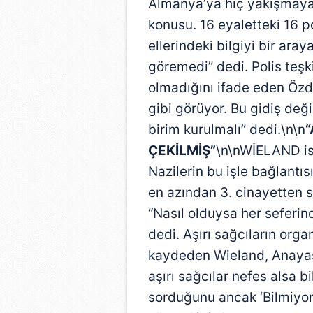
Almanya’ya hiç yakışmayan,
konusu. 16 eyaletteki 16 pol
ellerindeki bilgiyi bir ara
göremedi” dedi. Polis teşki
olmadığını ifade eden Özde
gibi görüyor. Bu gidiş deği
birim kurulmalı” dedi.\n\n
“
ÇEKİLMİŞ”
\n\nWİELAND is
Nazilerin bu işle bağlantı
en azından 3. cinayetten s
“Nasıl olduysa her seferin
dedi. Aşırı sağcıların or
kaydeden Wieland, Anayas
aşırı sağcılar nefes alsa 
sorduğunu ancak ‘Bilmiyor