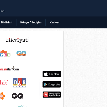
ı
ları
k Bildirimi
Künye / İletişim
Kariyer