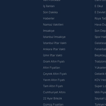
İş İlanları
E Okul
Son Dakika
E Devlet 
Haberler
Rüya Tabi
Namaz Vakitleri
Hava D
İmsakiye
Son Dep
İstanbul İmsakiye
Spor Hab
İstanbul İftar Vakti
Galatasa
Ankara İftar Vakti
Fenerba
İzmir İftar Vakti
Beşiktaş
Gram Altın Fiyatı
Trabzons
Altın Fiyatları
Yüksele
Çeyrek Altın Fiyatı
Gebelik
Yarım Altın Fiyatı
KDV He
Tam Altın Fiyatı
Süper Lo
Cumhuriyet Altını
Milli Pi
22 Ayar Bilezik
Sayısal 
Gümüş Fiyatları
Türkiye H