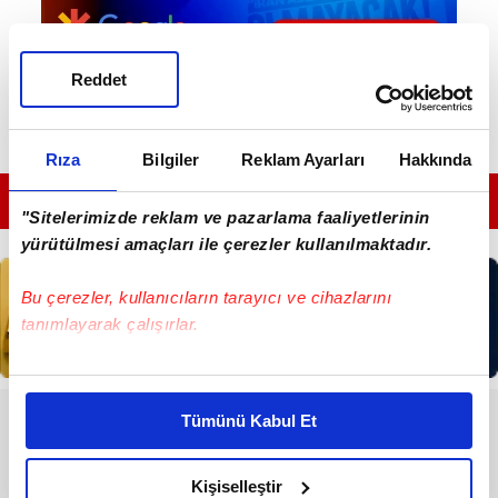
Reddet
Rıza
Bilgiler
Reklam Ayarları
Hakkında
GÜNÜN EN ÖNEMLİ MANŞETLERİ İÇİN TIKLAYIN
"Sitelerimizde reklam ve pazarlama faaliyetlerinin
yürütülmesi amaçları ile çerezler kullanılmaktadır.
Bu çerezler, kullanıcıların tarayıcı ve cihazlarını
tanımlayarak çalışırlar.
Bu çerezlere izin vermeniz halinde sizlere özel
kişiselleştirilmiş reklamlar sunabilir, sayfalarımızda sizlere
RESMİ İLANLAR
Tümünü Kabul Et
daha iyi reklam deneyimi yaşatabiliriz. Bunu yaparken
amacımızın size daha iyi bir reklam deneyimi sunmak
T.C. KÜÇÜKÇEKMECE İCRA
olduğunu ve sizlere en iyi içerikleri sunabilmek adına
DAİRESİ
Kişiselleştir