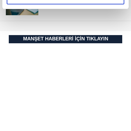
elimizden gelen çabayı gösterdiğimizi ve bu noktada,
reklamların maliyetlerimizi karşılamak noktasında tek gelir
kalemimiz olduğunu sizlere hatırlatmak isteriz.
Her halükârda, kullanıcılar, bu çerezlere izin vermedikleri
takdirde, kullanıcılara hedefli reklamlar
MANŞET HABERLERİ İÇİN TIKLAYIN
gösterilmeyecektir."
Sizlere daha iyi bir hizmet sunabilmek için İnternet
Sitemizde kendimize ve üçüncü kişilere ait çerezler
kullanılmaktadır. Bu çerezler vasıtasıyla çeşitli kişisel
verileriniz işlenmekte olup gerekli olan çerezler bilgi
toplumu hizmetlerinin sunulması amacıyla
kullanılmaktadır. Diğer çerezler, sitemizin daha işlevsel
kılınması ve kişiselleştirilmesi ve sizlere yönelik
reklam/pazarlama faaliyetlerinin yapılması, amaçlarıyla
sınırlı olarak açık rızanız dahilinde kullanılacaktır.
Çerezlere ilişkin tercihlerinizi aşağıda yer alan panel