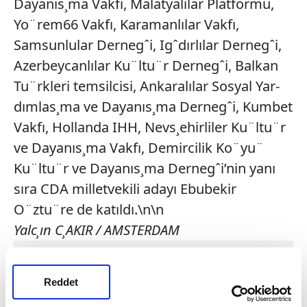
Dayanıs¸ma Vakfı, Malatyalılar Platformu,
Yo¨rem66 Vakfı, Karamanlılar Vakfı,
Samsunlular Dernegˆi, Igˆdırlılar Dernegˆi,
Azerbeycanlılar Ku¨ltu¨r Dernegˆi, Balkan
Tu¨rkleri temsilcisi, Ankaralılar Sosyal Yar-
dımlas¸ma ve Dayanıs¸ma Dernegˆi, Kumbet
Vakfı, Hollanda IHH, Nevs¸ehirliler Ku¨ltu¨r
ve Dayanıs¸ma Vakfı, Demircilik Ko¨yu¨
Ku¨ltu¨r ve Dayanıs¸ma Dernegˆi’nin yanı
sıra CDA milletvekili adayı Ebubekir
O¨ztu¨re de katıldı.\n\n
Yalc¸ın C¸AKIR / AMSTERDAM
Reddet