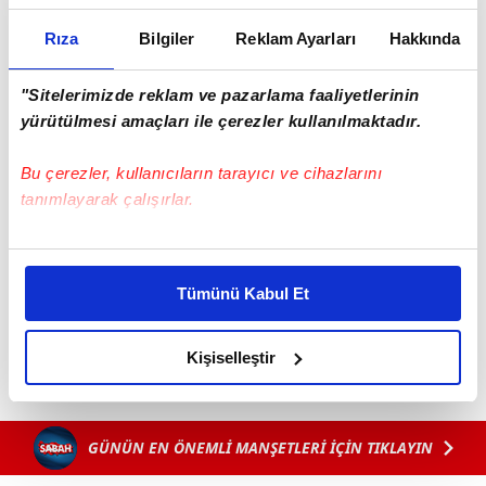
Rıza
Bilgiler
Reklam Ayarları
Hakkında
"Sitelerimizde reklam ve pazarlama faaliyetlerinin
yürütülmesi amaçları ile çerezler kullanılmaktadır.
Bu çerezler, kullanıcıların tarayıcı ve cihazlarını
tanımlayarak çalışırlar.
Bu çerezlere izin vermeniz halinde sizlere özel
kişiselleştirilmiş reklamlar sunabilir, sayfalarımızda sizlere
Tümünü Kabul Et
daha iyi reklam deneyimi yaşatabiliriz. Bunu yaparken
amacımızın size daha iyi bir reklam deneyimi sunmak
olduğunu ve sizlere en iyi içerikleri sunabilmek adına
Kişiselleştir
elimizden gelen çabayı gösterdiğimizi ve bu noktada,
reklamların maliyetlerimizi karşılamak noktasında tek gelir
kalemimiz olduğunu sizlere hatırlatmak isteriz.
GÜNÜN EN ÖNEMLİ MANŞETLERİ İÇİN TIKLAYIN
Her halükârda, kullanıcılar, bu çerezlere izin vermedikleri