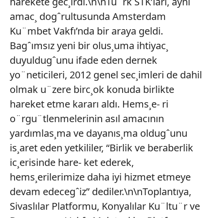
harekete gec¸irdi.\n\nTu¨rk STK’ları, aynı
amac¸ dogˆrultusunda Amsterdam
Ku¨mbet Vakfı’nda bir araya geldi.
Bagˆımsız yeni bir olus¸uma ihtiyac¸
duyuldugˆunu ifade eden dernek
yo¨neticileri, 2012 genel sec¸imleri de dahil
olmak u¨zere birc¸ok konuda birlikte
hareket etme kararı aldı. Hems¸e- ri
o¨rgu¨tlenmelerinin asıl amacının
yardımlas¸ma ve dayanıs¸ma oldugˆunu
is¸aret eden yetkililer, “Birlik ve beraberlik
ic¸erisinde hare- ket ederek,
hems¸erilerimize daha iyi hizmet etmeye
devam edecegˆiz” dediler.\n\nToplantıya,
Sivaslılar Platformu, Konyalılar Ku¨ltu¨r ve