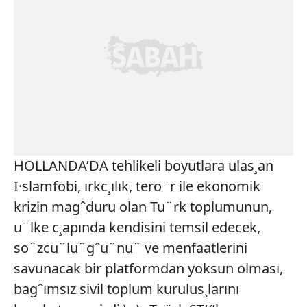
HOLLANDA’DA tehlikeli boyutlara ulas¸an
I·slamfobi, ırkc¸ılık, tero¨r ile ekonomik
krizin magˆduru olan Tu¨rk toplumunun,
u¨lke c¸apında kendisini temsil edecek,
so¨zcu¨lu¨gˆu¨nu¨ ve menfaatlerini
savunacak bir platformdan yoksun olması,
bagˆımsız sivil toplum kurulus¸larını