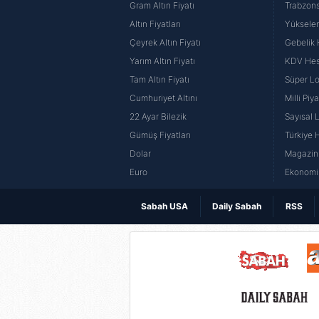
Gram Altın Fiyatı
Trabzons
Altın Fiyatları
Yüksele
Çeyrek Altın Fiyatı
Gebelik
Yarım Altın Fiyatı
KDV He
Tam Altın Fiyatı
Süper Lo
Cumhuriyet Altını
Milli Pi
22 Ayar Bilezik
Sayısal 
Gümüş Fiyatları
Türkiye H
Dolar
Magazin 
Euro
Ekonomi 
Sabah USA
Daily Sabah
RSS