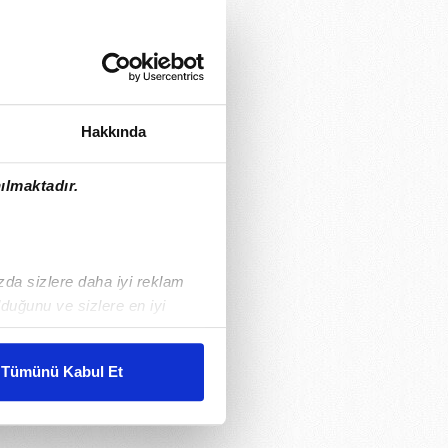
Hakkında
ılmaktadır.
ızda sizlere daha iyi reklam
duğunu ve sizlere en iyi
liyetlerimizi karşılamak
Tümünü Kabul Et
ar gösterilmeyecektir."