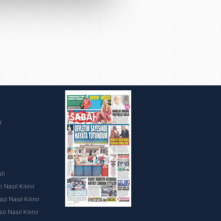
çerezler kullanılmaktadır. Bu
u hizmetlerinin sunulması
i ve sizlere yönelik
nılacaktır.
kin detaylı bilgi için Ayarlar
ak ve sitemizde ilgili
i
r
ti
 Nasıl Kılınır
ı Nasıl Kılınır
ı Nasıl Kılınır