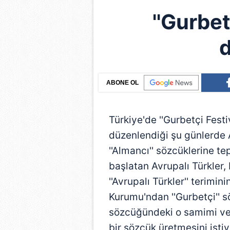
''Gurbet
ABONE OL
Türkiye'de ''Gurbetçi Festiv
düzenlendiği şu günlerde A
''Almancı'' sözcüklerine 
başlatan Avrupalı Türkler,
''Avrupalı Türkler'' terimin
Kurumu'ndan ''Gurbetçi'' sö
sözcüğündeki o samimi ve 
bir sözcük üretmesini isti