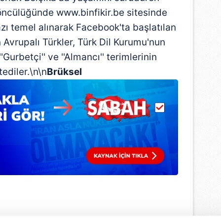
öncülüğünde www.binfikir.be sitesinde
 yazı temel alınarak Facebook'ta başlatılan
vrupalı Türkler, Türk Dil Kurumu'nun
Gurbetçi'' ve ''Almancı'' terimlerinin
ediler.\n\n
Brüksel