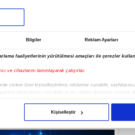
ulamamızı İndirin
rıcalıkları Keşfedin!
Bilgiler
Reklam Ayarları
rlama faaliyetlerinin yürütülmesi amaçları ile çerezler kullan
yıcı ve cihazlarını tanımlayarak çalışırlar.
de sizlere özel kişiselleştirilmiş reklamlar sunabilir, sayfalarım
aparken amacımızın size daha iyi bir reklam deneyimi sunmak ol
imizden gelen çabayı gösterdiğimizi ve bu noktada, reklamların ma
olduğunu sizlere hatırlatmak isteriz.
Kişiselleştir
çerezlere izin vermedikleri takdirde, kullanıcılara hedefli reklaml