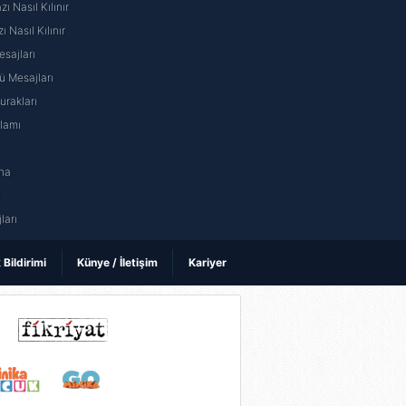
 Nasıl Kılınır
ı Nasıl Kılınır
sajları
 Mesajları
rakları
nlamı
na
ı
ları
k Bildirimi
Künye / İletişim
Kariyer