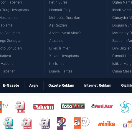
por Haberleri
Fetih Suresi
Öğlen Namazı
n Burç Hesaplama
Hotmail Giriş
İkindi Namaz
 Hesaplama
Metrobüs Durakları
Günaydın Me
saplama
Aşk Sözleri
Doğum Günü
to Sonuçları
Abdest Nasıl Alınır?
Marmaray Du
yango Sonuçları
Atasözleri
Saatlerin A
Loto Sonuçları
Erkek İsimleri
Dini Bilgiler
aritası
Yüzde Hesaplama
Esmaül Hüs
Haberleri
Kız İsimleri
İstiklal Marş
Haberleri
Dünya Haritası
Cuma Mesaj
E-Gazete
Arşiv
Gazete Reklam
Internet Reklam
Gizlili