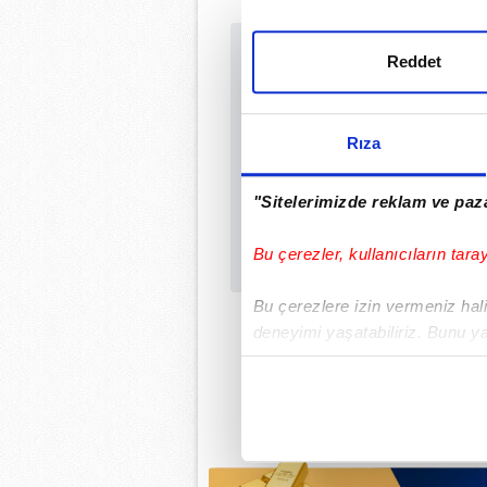
Reddet
Sabah.com.tr Uyg
Uygulamalara Özel Ay
Rıza
"Sitelerimizde reklam ve paza
Bu çerezler, kullanıcıların tara
Bu çerezlere izin vermeniz halin
deneyimi yaşatabiliriz. Bunu y
içerikleri sunabilmek adına el
noktasında tek gelir kalemimiz 
Her halükârda, kullanıcılar, bu 