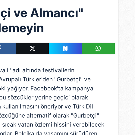
çi ve Almancı''
demeyin
ali'' adı altında festivallerin
vrupalı Türkler'den ''Gurbetçi'' ve
tepki yağıyor. Facebook'ta kampanya
 bu sözcükler yerine geçici olarak
in kullanılmasını öneriyor ve Türk Dil
zcüğüne alternatif olarak ''Gurbetçi''
sıcak vatan özlemi hissini verebilecek
yorlar. Belçika'da yaşamını sürüdüren