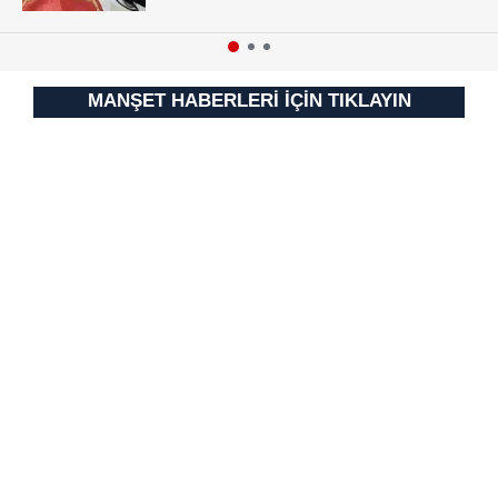
için Ayarlar butonuna tıklayabilir,
Çerez Bilgilendirme
Metnimizi
ziyaret edebilirsiniz.
MANŞET HABERLERİ İÇİN TIKLAYIN
6698 sayılı Kişisel Verilerin Korunması Kanunu uyarınca
hazırlanmış Aydınlatma Metnimizi okumak ve sitemizde
ilgili mevzuata uygun olarak kullanılan çerezlerle ilgili bilgi
almak için lütfen
tıklayınız
.