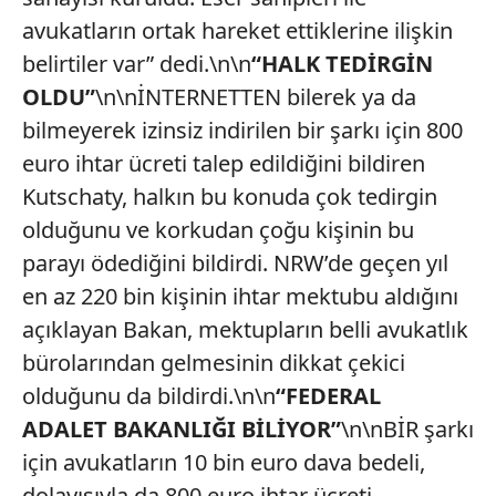
avukatların ortak hareket ettiklerine ilişkin
belirtiler var” dedi.\n\n
“HALK TEDİRGİN
OLDU”
\n\nİNTERNETTEN bilerek ya da
bilmeyerek izinsiz indirilen bir şarkı için 800
euro ihtar ücreti talep edildiğini bildiren
Kutschaty, halkın bu konuda çok tedirgin
olduğunu ve korkudan çoğu kişinin bu
parayı ödediğini bildirdi. NRW’de geçen yıl
en az 220 bin kişinin ihtar mektubu aldığını
açıklayan Bakan, mektupların belli avukatlık
bürolarından gelmesinin dikkat çekici
olduğunu da bildirdi.\n\n
“FEDERAL
ADALET
BAKANLIĞI BİLİYOR”
\n\nBİR şarkı
için avukatların 10 bin euro dava bedeli,
dolayısıyla da 800 euro ihtar ücreti