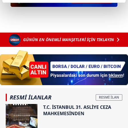
reklamların maliyetlerimizi karşılamak noktasında tek gelir
kalemimiz olduğunu sizlere hatırlatmak isteriz.
Her halükârda, kullanıcılar, bu çerezlere izin vermedikleri
takdirde, kullanıcılara hedefli reklamlar
gösterilmeyecektir."
GÜNÜN EN ÖNEMLİ MANŞETLERİ İÇİN TIKLAYIN
Sizlere daha iyi bir hizmet sunabilmek için İnternet
Sitemizde kendimize ve üçüncü kişilere ait çerezler
kullanılmaktadır. Bu çerezler vasıtasıyla çeşitli kişisel
verileriniz işlenmekte olup gerekli olan çerezler bilgi
toplumu hizmetlerinin sunulması amacıyla
kullanılmaktadır. Diğer çerezler, sitemizin daha işlevsel
kılınması ve kişiselleştirilmesi ve sizlere yönelik
RESMİ İLANLAR
reklam/pazarlama faaliyetlerinin yapılması, amaçlarıyla
T.C. İSTANBUL 31. ASLİYE CEZA
sınırlı olarak açık rızanız dahilinde kullanılacaktır.
MAHKEMESİNDEN
Çerezlere ilişkin tercihlerinizi aşağıda yer alan panel
vasıtasıyla belirleyebilirsiniz. Çerezlere ilişkin detaylı bilgi