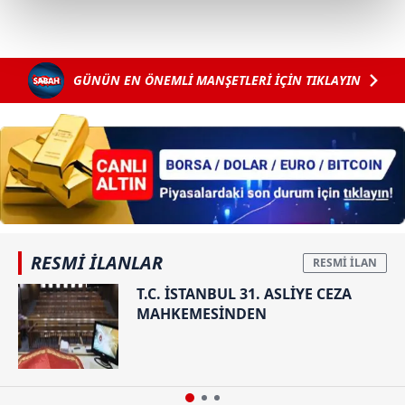
kalemimiz olduğunu sizlere hatırlatmak isteriz.
Her halükârda, kullanıcılar, bu çerezlere izin vermedikleri
takdirde, kullanıcılara hedefli reklamlar
GÜNÜN EN ÖNEMLİ MANŞETLERİ İÇİN TIKLAYIN
gösterilmeyecektir."
Sizlere daha iyi bir hizmet sunabilmek için İnternet
Sitemizde kendimize ve üçüncü kişilere ait çerezler
kullanılmaktadır. Bu çerezler vasıtasıyla çeşitli kişisel
verileriniz işlenmekte olup gerekli olan çerezler bilgi
toplumu hizmetlerinin sunulması amacıyla
kullanılmaktadır. Diğer çerezler, sitemizin daha işlevsel
RESMİ İLANLAR
kılınması ve kişiselleştirilmesi ve sizlere yönelik
T.C. İSTANBUL 31. ASLİYE CEZA
reklam/pazarlama faaliyetlerinin yapılması, amaçlarıyla
MAHKEMESİNDEN
sınırlı olarak açık rızanız dahilinde kullanılacaktır.
Çerezlere ilişkin tercihlerinizi aşağıda yer alan panel
vasıtasıyla belirleyebilirsiniz. Çerezlere ilişkin detaylı bilgi
için Ayarlar butonuna tıklayabilir,
Çerez Bilgilendirme