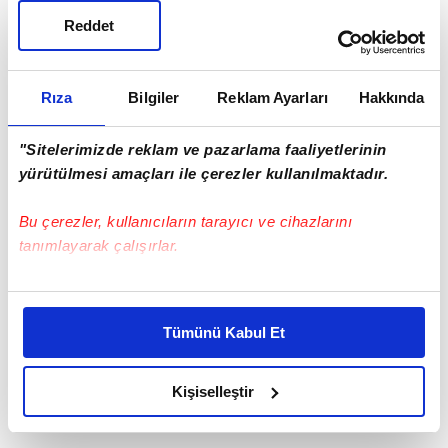
yazdı.\n\n \n\n
ZWİCKAU
Reddet
Rıza
Bilgiler
Reklam Ayarları
Hakkında
"Sitelerimizde reklam ve pazarlama faaliyetlerinin
yürütülmesi amaçları ile çerezler kullanılmaktadır.
Bu çerezler, kullanıcıların tarayıcı ve cihazlarını
tanımlayarak çalışırlar.
Bu çerezlere izin vermeniz halinde sizlere özel
kişiselleştirilmiş reklamlar sunabilir, sayfalarımızda sizlere
Tümünü Kabul Et
daha iyi reklam deneyimi yaşatabiliriz. Bunu yaparken
amacımızın size daha iyi bir reklam deneyimi sunmak
olduğunu ve sizlere en iyi içerikleri sunabilmek adına
Kişiselleştir
elimizden gelen çabayı gösterdiğimizi ve bu noktada,
reklamların maliyetlerimizi karşılamak noktasında tek gelir