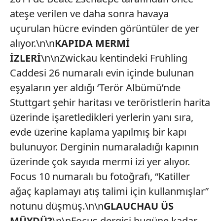
ateşe verilen ve daha sonra havaya
uçurulan hücre evinden görüntüler de yer
alıyor.\n\n
KAPIDA MERMİ
İZLERİ
\n\nZwickau kentindeki Frühling
Caddesi 26 numaralı evin içinde bulunan
eşyaların yer aldığı ‘Terör Albümü’nde
Stuttgart şehir haritası ve teröristlerin harita
üzerinde işaretledikleri yerlerin yanı sıra,
evde üzerine kaplama yapılmış bir kapı
bulunuyor. Derginin numaraladığı kapının
üzerinde çok sayıda mermi izi yer alıyor.
Focus 10 numaralı bu fotoğrafı, “Katiller
ağaç kaplamayı atış talimi için kullanmışlar”
notunu düşmüş.\n\n
GLAUCHAU ÜS
MÜYDÜ?
\n\nFocus dergisi bugüne kadar