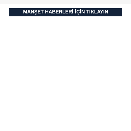
Metnimizi
ziyaret edebilirsiniz.
MANŞET HABERLERİ İÇİN TIKLAYIN
6698 sayılı Kişisel Verilerin Korunması Kanunu uyarınca
hazırlanmış Aydınlatma Metnimizi okumak ve sitemizde
ilgili mevzuata uygun olarak kullanılan çerezlerle ilgili bilgi
almak için lütfen
tıklayınız
.