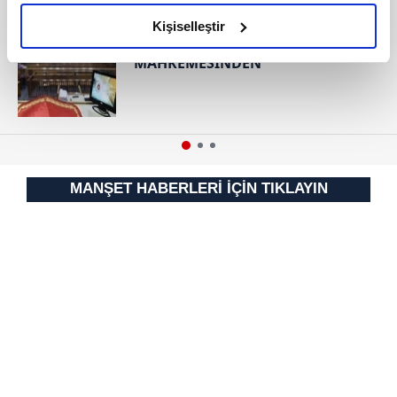
amacımızın size daha iyi bir reklam deneyimi sunmak
RESMİ İLANLAR
olduğunu ve sizlere en iyi içerikleri sunabilmek adına
Kişiselleştir
T.C. İSTANBUL 31. ASLİYE CEZA
elimizden gelen çabayı gösterdiğimizi ve bu noktada,
MAHKEMESİNDEN
reklamların maliyetlerimizi karşılamak noktasında tek gelir
kalemimiz olduğunu sizlere hatırlatmak isteriz.
Her halükârda, kullanıcılar, bu çerezlere izin vermedikleri
takdirde, kullanıcılara hedefli reklamlar
gösterilmeyecektir."
MANŞET HABERLERİ İÇİN TIKLAYIN
Sizlere daha iyi bir hizmet sunabilmek için İnternet
Sitemizde kendimize ve üçüncü kişilere ait çerezler
kullanılmaktadır. Bu çerezler vasıtasıyla çeşitli kişisel
verileriniz işlenmekte olup gerekli olan çerezler bilgi
toplumu hizmetlerinin sunulması amacıyla
kullanılmaktadır. Diğer çerezler, sitemizin daha işlevsel
kılınması ve kişiselleştirilmesi ve sizlere yönelik
reklam/pazarlama faaliyetlerinin yapılması, amaçlarıyla
sınırlı olarak açık rızanız dahilinde kullanılacaktır.