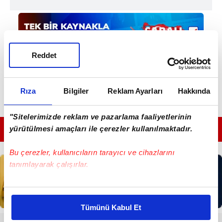
Reddet
Rıza
Bilgiler
Reklam Ayarları
Hakkında
"Sitelerimizde reklam ve pazarlama faaliyetlerinin
yürütülmesi amaçları ile çerezler kullanılmaktadır.
GÜNÜN EN ÖNEMLİ MANŞETLERİ İÇİN TIKLAYIN
Bu çerezler, kullanıcıların tarayıcı ve cihazlarını
tanımlayarak çalışırlar.
Bu çerezlere izin vermeniz halinde sizlere özel
kişiselleştirilmiş reklamlar sunabilir, sayfalarımızda sizlere
Tümünü Kabul Et
daha iyi reklam deneyimi yaşatabiliriz. Bunu yaparken