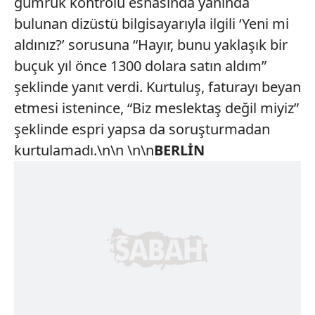
gümrük kontrolü esnasında yanında
bulunan dizüstü bilgisayarıyla ilgili ‘Yeni mi
aldınız?’ sorusuna “Hayır, bunu yaklaşık bir
buçuk yıl önce 1300 dolara satın aldım”
şeklinde yanıt verdi. Kurtuluş, faturayı beyan
etmesi istenince, “Biz meslektaş değil miyiz”
şeklinde espri yapsa da soruşturmadan
kurtulamadı.\n\n \n\n
BERLİN