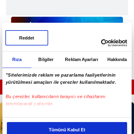
Reddet
Rıza
Bilgiler
Reklam Ayarları
Hakkında
"Sitelerimizde reklam ve pazarlama faaliyetlerinin
yürütülmesi amaçları ile çerezler kullanılmaktadır.
GÜNÜN EN ÖNEMLİ MANŞETLERİ İÇİN TIKLAYIN
Bu çerezler, kullanıcıların tarayıcı ve cihazlarını
tanımlayarak çalışırlar.
Bu çerezlere izin vermeniz halinde sizlere özel
kişiselleştirilmiş reklamlar sunabilir, sayfalarımızda sizlere
Tümünü Kabul Et
daha iyi reklam deneyimi yaşatabiliriz. Bunu yaparken