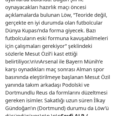
oynayacakları hazırlık maçı öncesi
açıklamalarda bulunan Löw, “Teoride değil,
gerçekte en iyi durumda olan futbolcular
Dünya Kupası’nda forma giyecek. Bazı
futbolcuların eski formuna kavuşabilmeleri
için çalışmaları gerekiyor” şeklindeki
sözlerle Mesut Özil’i kast ettiği
belirtiliyor.\n\nArsenal ile Bayern Münih’e
karşı oynadıkları maç sonrası Alman spor
basınında eleştirilmeye başlanan Mesut Özil
yanında takım arkadaşı Podolski ve
Dortmundlu Reus da formlarını düzeltmesi
gereken isimler. Sakatlığı uzun süren İlkay
Gündoğan’ın (Dortmund) durumu da Löw’ü
düşündürüyor.\n\n \n\n
Seyfi ALP /