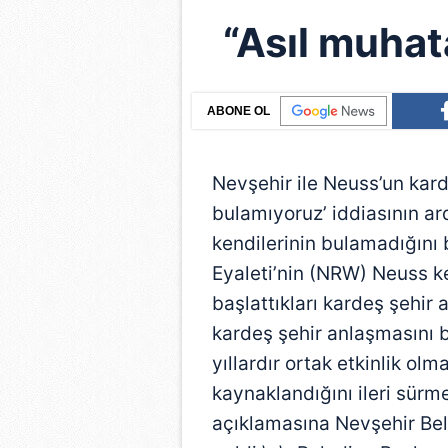
“Asıl muhat
ABONE OL
Nevşehir ile Neuss’un kard
bulamıyoruz’ iddiasının ar
kendilerinin bulamadığını
Eyaleti’nin (NRW) Neuss ke
başlattıkları kardeş şehir
kardeş şehir anlaşmasını b
yıllardır ortak etkinlik o
kaynaklandığını ileri sürm
açıklamasına Nevşehir Bel