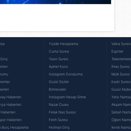
rsa
Yüzde Hesaplama
Vakıa Sures
Cuma Suresi
Espriler
Giriş
Yasin Suresi
Tekerlemele
rleri
Ayetel Kürsi
İhlas Suresi
urumu
İnstagram Dondurma
Mülk Suresi
remler
Güzel Sözler
Kadir Suresi
erleri
Bilmeceler
Gusül Abdes
ray Haberleri
İnstagram Hesap Silme
Yatsı Namazı
hçe Haberleri
Nazar Duası
Akşam Namaz
 Haberleri
Felak Nas Suresi
Sabah Namaz
por Haberleri
Fetih Suresi
Öğlen Namazı
n Burç Hesaplama
Hotmail Giriş
İkindi Namaz