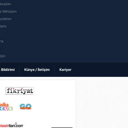
sajları
 Mesajları
rakları
nlamı
na
ı
ları
k Bildirimi
Künye / İletişim
Kariyer