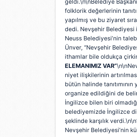
geldi.\n\nBelediye Başkanı
folklorik değerlerinin tanı
yapılmış ve bu ziyaret sı
dedi. Nevşehir Belediyesi i
Neuss Belediyesi’nin talebi
Ünver, “Nevşehir Belediy
ithamlar bile oldukça çirki
ELEMANIMIZ VAR”
\n\nNev
niyet ilişkilerinin artırılm
bütün halinde tanıtımının y
organize edildiğini de bel
İngilizce bilen biri olmadığ
belediyemizde İngilizce di
şeklinde karşılık verdi.\n\n
Nevşehir Belediyesi’nin kül