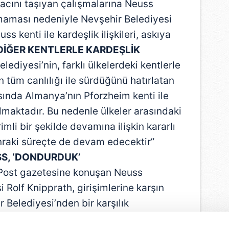
macını taşıyan çalışmalarına Neuss
lmaması nedeniyle Nevşehir Belediyesi
s kenti ile kardeşlik ilişkileri, askıya
DİĞER KENTLERLE KARDEŞLİK
ediyesi’nin, farklı ülkelerdeki kentlerle
in tüm canlılığı ile sürdüğünü hatırlatan
sında Almanya’nın Pforzheim kenti ile
almaktadır. Bu nedenle ülkeler arasındaki
erimli bir şekilde devamına ilişkin kararlı
raki süreçte de devam edecektir”
S, ‘DONDURDUK’
Post gazetesine konuşan Neuss
 Rolf Knipprath, girişimlerine karşın
 Belediyesi’nden bir karşılık
iş, belediyede İngilizce bilen muhatap