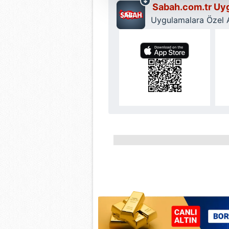
çerezler vasıtasıyla çeşitli kiş
Sabah.com.tr Uyg
amacıyla kullanılmaktadır. Diğer
Uygulamalara Özel Ay
reklam/pazarlama faaliyetlerinin
Çerezlere ilişkin tercihlerinizi 
butonuna tıklayabilir,
Çerez Bi
6698 sayılı Kişisel Verilerin 
mevzuata uygun olarak kullanılan