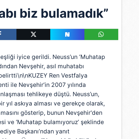
abı biz bulamadık”
eşliği iyice gerildi. Neuss’un ‘Muhatap
dından Nevşehir, asıl muhatabı
 belirtti\n\nKUZEY Ren Vestfalya
nti ile Nevşehir’in 2007 yılında
 anlaşması tehlikeye düştü. Neuss’un,
ir yıl askıya alması ve gerekçe olarak,
lmamasını gösterip, bunun Nevşehir'den
esi ve ‘Muhatap bulamıyoruz’ şeklinde
ediye Başkanı’ndan yanıt