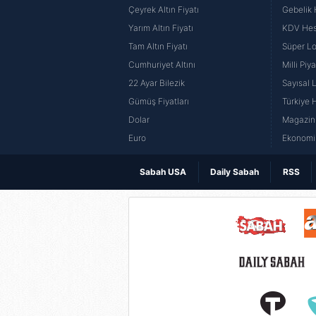
Çeyrek Altın Fiyatı
Gebelik
Yarım Altın Fiyatı
KDV He
Tam Altın Fiyatı
Süper Lo
Cumhuriyet Altını
Milli Pi
22 Ayar Bilezik
Sayısal 
Gümüş Fiyatları
Türkiye H
Dolar
Magazin 
Euro
Ekonomi 
Sabah USA
Daily Sabah
RSS