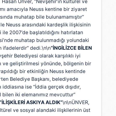
 Hasan Ünver, “Nevşehir’in kültürel ve
tımı amacıyla Neuss kentine bir ziyaret
rasında muhatap bile bulunamamıştır”
le Neuss arasındaki kardeşlik ilişkisinin
 ile 2007’de başlatıldığını hatırlatan
esi’nde muhatap bulunmadığı yolundaki
n ifadelerdir” dedi.\n\n
“İNGİLİZCE BİLEN
şehir Belediyesi olarak karşılıklı iyi
ası ve geliştirilmesi yönünde, bölgenin bir
apıldığı bir etkinliğin Neuss kentinde
irten Belediye Başkanı, belediyede
ı iddiasına ise “İddia gerçek dışıdır,
l bilen iki elemanımız mevcuttur”
“İLİŞKİLERİ ASKIYA ALDIK”
\n\nÜNVER,
türel ve sosyal alandaki ilişkilerinin üst