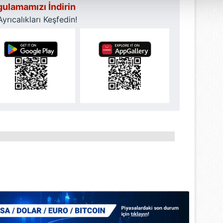
isel verileriniz işlenmekte olup gerekli olan çerezler bilgi toplum
ulamamızı İndirin
 çerezler, sitemizin daha işlevsel kılınması ve kişiselleştirilmes
rıcalıkları Keşfedin!
 yapılması, amaçlarıyla sınırlı olarak açık rızanız dahilinde kulla
aşağıda yer alan panel vasıtasıyla belirleyebilirsiniz. Çerezlere iliş
lgilendirme Metnimizi
ziyaret edebilirsiniz.
Korunması Kanunu uyarınca hazırlanmış Aydınlatma Metnimizi okum
 çerezlerle ilgili bilgi almak için lütfen
tıklayınız
.