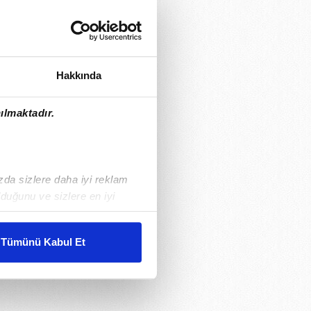
Hakkında
ılmaktadır.
ızda sizlere daha iyi reklam
duğunu ve sizlere en iyi
liyetlerimizi karşılamak
Tümünü Kabul Et
ar gösterilmeyecektir."
çerezler kullanılmaktadır. Bu