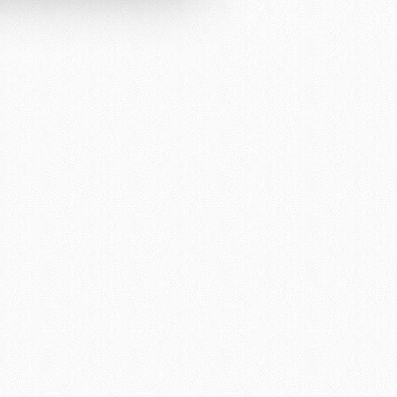
u hizmetlerinin sunulması
i ve sizlere yönelik
nılacaktır.
kin detaylı bilgi için Ayarlar
ak ve sitemizde ilgili