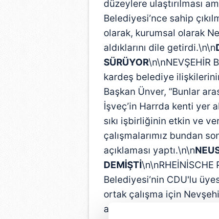
düzeylere ulaştırılması a
Belediyesi’nce sahip çıkı
olarak, kurumsal olarak Neus
aldıklarını dile getirdi.\n\n
SÜRÜYOR
\n\nNEVŞEHİR Bel
kardeş belediye ilişkilerin
Başkan Ünver, “Bunlar ara
İşveç’in Harrda kenti yer 
sıkı işbirliğinin etkin ve v
çalışmalarımız bundan son
açıklaması yaptı.\n\n
NEUS
DEMİŞTİ
\n\nRHEİNİSCHE 
Belediyesi’nin CDU'lu üyesi
ortak çalışma için Nevşehir
alamadıklarını dile getirm