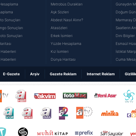
 Hesaplama
Metrobüs Durakları
Günaydın Me
saplama
Aşk Sözleri
Doğum Günü
to Sonuçları
Abdest Nasıl Alınır?
Marmaray Du
yango Sonuçları
Atasözleri
Saatlerin A
Loto Sonuçları
Erkek İsimleri
Dini Bilgiler
aritası
Yüzde Hesaplama
Esmaül Hüs
Haberleri
Kız İsimleri
İstiklal Marş
Haberleri
Dünya Haritası
Cuma Mesaj
E-Gazete
Arşiv
Gazete Reklam
Internet Reklam
Gizlili