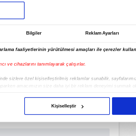
ilişkiyi dondurduklarını belirtmişti.
vşehir Belediyesi ile temas kurmaya
nde sekreterden öteye gidemediklerini
İR
Bilgiler
Reklam Ayarları
rlama faaliyetlerinin yürütülmesi amaçları ile çerezler kullan
yıcı ve cihazlarını tanımlayarak çalışırlar.
de sizlere özel kişiselleştirilmiş reklamlar sunabilir, sayfalarım
aparken amacımızın size daha iyi bir reklam deneyimi sunmak ol
imizden gelen çabayı gösterdiğimizi ve bu noktada, reklamların ma
olduğunu sizlere hatırlatmak isteriz.
Kişiselleştir
çerezlere izin vermedikleri takdirde, kullanıcılara hedefli reklaml
abilmek için İnternet Sitemizde kendimize ve üçüncü kişilere ait 