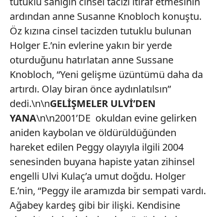
tutuklu sanığın cinsel tacizi itiraf etmesinin
ardından anne Susanne Knobloch konuştu.
Öz kızına cinsel tacizden tutuklu bulunan
Holger E.’nin evlerine yakın bir yerde
oturduğunu hatırlatan anne Sussane
Knobloch, “Yeni gelişme üzüntümü daha da
artırdı. Olay biran önce aydınlatılsın”
dedi.\n\n
GELİŞMELER ULVİ’DEN
YANA
\n\n2001’DE okuldan evine gelirken
aniden kaybolan ve öldürüldüğünden
hareket edilen Peggy olayıyla ilgili 2004
senesinden buyana hapiste yatan zihinsel
engelli Ulvi Kulaç’a umut doğdu. Holger
E.’nin, “Peggy ile aramızda bir sempati vardı.
Ağabey kardeş gibi bir ilişki. Kendisine