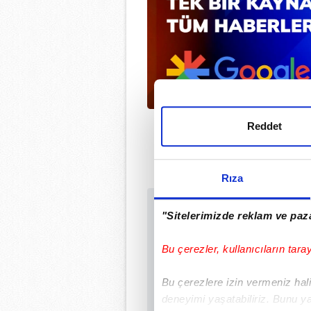
Reddet
Rıza
Sabah.com.tr Uyg
"Sitelerimizde reklam ve paza
Uygulamalara Özel Ay
Bu çerezler, kullanıcıların tara
Bu çerezlere izin vermeniz halin
deneyimi yaşatabiliriz. Bunu y