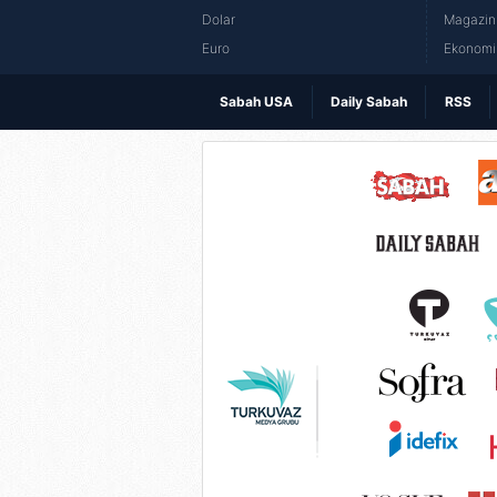
Dolar
Magazin 
Euro
Ekonomi 
Sabah USA
Daily Sabah
RSS