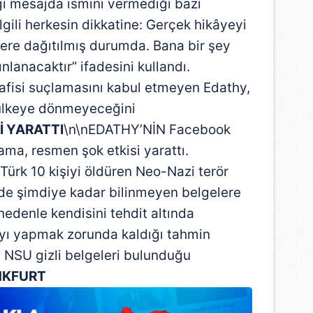
ğı mesajda ismini vermediği bazı
lgili herkesin dikkatine: Gerçek hikâyeyi
 yere dağıtılmış durumda. Bana bir şey
nlanacaktır” ifadesini kullandı.
fisi suçlamasını kabul etmeyen Edathy,
n ülkeye dönmeyeceğini
İ YARATTI
\n\nEDATHY’NİN Facebook
ama, resmen şok etkisi yarattı.
Türk 10 kişiyi öldüren Neo-Nazi terör
ki de şimdiye kadar bilinmeyen belgelere
nedenle kendisini tehdit altında
mayı yapmak zorunda kaldığı tahmin
e NSU gizli belgeleri bulunduğu
NKFURT