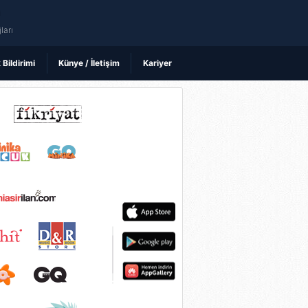
ı
ları
k Bildirimi
Künye / İletişim
Kariyer