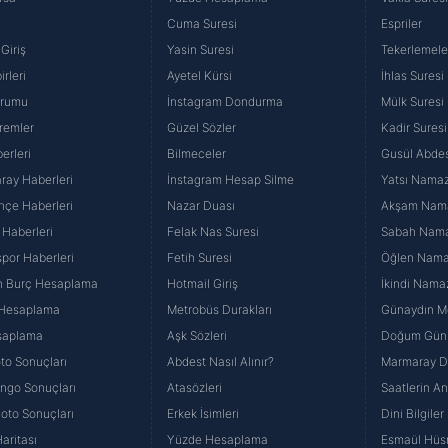
Cuma Suresi
Espriler
Giriş
Yasin Suresi
Tekerlemele
rleri
Ayetel Kürsi
İhlas Suresi
urumu
İnstagram Dondurma
Mülk Suresi
remler
Güzel Sözler
Kadir Suresi
erleri
Bilmeceler
Gusül Abdes
ray Haberleri
İnstagram Hesap Silme
Yatsı Namazı
hçe Haberleri
Nazar Duası
Akşam Namaz
 Haberleri
Felak Nas Suresi
Sabah Namaz
por Haberleri
Fetih Suresi
Öğlen Namazı
n Burç Hesaplama
Hotmail Giriş
İkindi Namaz
 Hesaplama
Metrobüs Durakları
Günaydın Me
saplama
Aşk Sözleri
Doğum Günü
to Sonuçları
Abdest Nasıl Alınır?
Marmaray Du
yango Sonuçları
Atasözleri
Saatlerin A
Loto Sonuçları
Erkek İsimleri
Dini Bilgiler
aritası
Yüzde Hesaplama
Esmaül Hüs