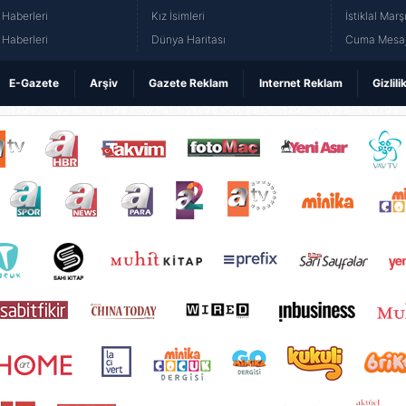
Haberleri
Kız İsimleri
İstiklal Marş
Haberleri
Dünya Haritası
Cuma Mesaj
E-Gazete
Arşiv
Gazete Reklam
Internet Reklam
Gizlili