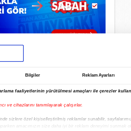
Bilgiler
Reklam Ayarları
ulamamızı İndirin
rlama faaliyetlerinin yürütülmesi amaçları ile çerezler kullan
rıcalıkları Keşfedin!
yıcı ve cihazlarını tanımlayarak çalışırlar.
de sizlere özel kişiselleştirilmiş reklamlar sunabilir, sayfalarım
aparken amacımızın size daha iyi bir reklam deneyimi sunmak ol