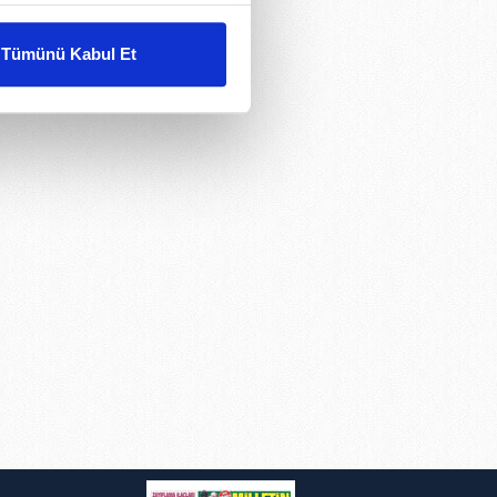
liyetlerimizi karşılamak
Tümünü Kabul Et
ar gösterilmeyecektir."
çerezler kullanılmaktadır. Bu
u hizmetlerinin sunulması
i ve sizlere yönelik
nılacaktır.
kin detaylı bilgi için Ayarlar
ak ve sitemizde ilgili
i