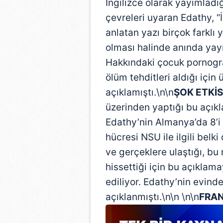
İngilizce olarak yayımladı
çevreleri uyaran Edathy, “İ
anlatan yazı birçok farklı
olması halinde anında yayı
Hakkındaki çocuk pornogra
ölüm tehditleri aldığı içi
açıklamıştı.\n\n
ŞOK ETKİS
üzerinden yaptığı bu açıkl
Edathy’nin Almanya’da 8’i 
hücresi NSU ile ilgili bel
ve gerçeklere ulaştığı, bu 
hissettiği için bu açıkla
ediliyor. Edathy’nin evind
açıklanmıştı.\n\n \n\n
FRA