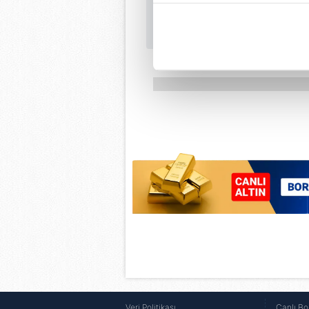
içerikleri sunabilmek adına el
noktasında tek gelir kalemimiz 
Her halükârda, kullanıcılar, bu 
Sizlere daha iyi bir hizmet sun
çerezler vasıtasıyla çeşitli kiş
amacıyla kullanılmaktadır. Diğer
reklam/pazarlama faaliyetlerinin
Çerezlere ilişkin tercihlerinizi 
butonuna tıklayabilir,
Çerez Bi
6698 sayılı Kişisel Verilerin 
mevzuata uygun olarak kullanılan
Veri Politikası
Canlı Bo