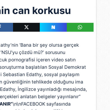
nin can korkusu
dathy’nin ‘Bana bir şey olursa gerçek
ra ‘NSU’yu çözdü mü?’ sorusunu
k pornografisi içeren video satın
a soruşturma başlatılan Sosyal Demokrat
ili Sebastian Edathy, sosyal paylaşım
n güvenliğinin tehlikede olduğunu ima
Edathy, İngilizce yayınladığı mesajında,
erçekleri anlatan belgeler yayınlanır”
ANIR”
\n\nFACEBOOK sayfasında