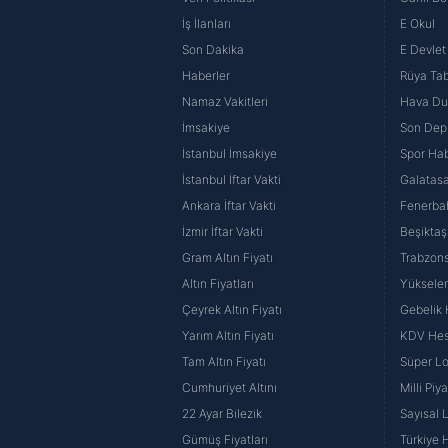
İş İlanları
E Okul
Son Dakika
E Devlet 
Haberler
Rüya Tabi
Namaz Vakitleri
Hava D
İmsakiye
Son Dep
İstanbul İmsakiye
Spor Hab
İstanbul İftar Vakti
Galatasa
Ankara İftar Vakti
Fenerba
İzmir İftar Vakti
Beşiktaş
Gram Altın Fiyatı
Trabzons
Altın Fiyatları
Yüksele
Çeyrek Altın Fiyatı
Gebelik
Yarım Altın Fiyatı
KDV He
Tam Altın Fiyatı
Süper Lo
Cumhuriyet Altını
Milli Pi
22 Ayar Bilezik
Sayısal 
Gümüş Fiyatları
Türkiye H