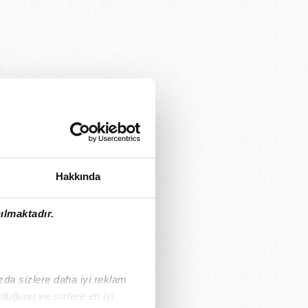
Hakkında
ılmaktadır.
ızda sizlere daha iyi reklam
duğunu ve sizlere en iyi