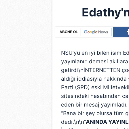
Edathy'
ABONE OL
NSU’yu en iyi bilen isim E
yayınlanır’ demesi akılla
getirdi\nİNTERNETTEN çocu
aldığı iddiasıyla hakkınd
Parti (SPD) eski Milletvek
sitesindeki hesabından ca
eden bir mesaj yayımladı. 
“Bana bir şey olursa tüm g
dedi.\n\n
“ANINDA YAYINL