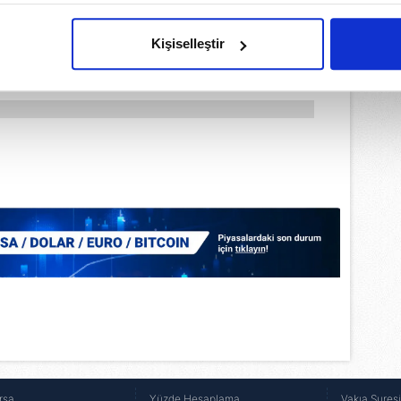
imizden gelen çabayı gösterdiğimizi ve bu noktada, reklamların ma
olduğunu sizlere hatırlatmak isteriz.
Kişiselleştir
çerezlere izin vermedikleri takdirde, kullanıcılara hedefli reklaml
abilmek için İnternet Sitemizde kendimize ve üçüncü kişilere ait 
isel verileriniz işlenmekte olup gerekli olan çerezler bilgi toplum
 çerezler, sitemizin daha işlevsel kılınması ve kişiselleştirilmes
 yapılması, amaçlarıyla sınırlı olarak açık rızanız dahilinde kulla
aşağıda yer alan panel vasıtasıyla belirleyebilirsiniz. Çerezlere iliş
lgilendirme Metnimizi
ziyaret edebilirsiniz.
Korunması Kanunu uyarınca hazırlanmış Aydınlatma Metnimizi okum
 çerezlerle ilgili bilgi almak için lütfen
tıklayınız
.
rsa
Yüzde Hesaplama
Vakıa Sures