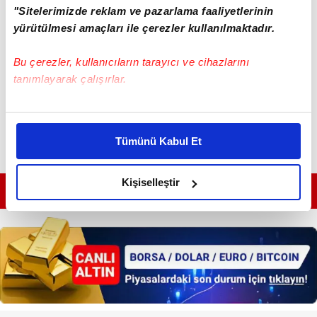
"Sitelerimizde reklam ve pazarlama faaliyetlerinin
yürütülmesi amaçları ile çerezler kullanılmaktadır.
Bu çerezler, kullanıcıların tarayıcı ve cihazlarını
tanımlayarak çalışırlar.
Bu çerezlere izin vermeniz halinde sizlere özel
kişiselleştirilmiş reklamlar sunabilir, sayfalarımızda sizlere
Tümünü Kabul Et
daha iyi reklam deneyimi yaşatabiliriz. Bunu yaparken
amacımızın size daha iyi bir reklam deneyimi sunmak
olduğunu ve sizlere en iyi içerikleri sunabilmek adına
Kişiselleştir
GÜNÜN EN ÖNEMLİ MANŞETLERİ İÇİN TIKLAYIN
elimizden gelen çabayı gösterdiğimizi ve bu noktada,
reklamların maliyetlerimizi karşılamak noktasında tek gelir
kalemimiz olduğunu sizlere hatırlatmak isteriz.
Her halükârda, kullanıcılar, bu çerezlere izin vermedikleri
takdirde, kullanıcılara hedefli reklamlar
gösterilmeyecektir."