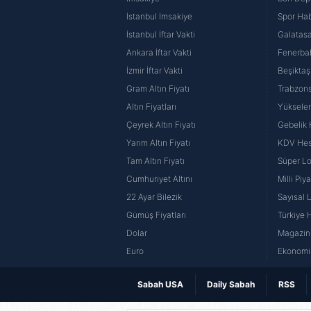
İstanbul İmsakiye
Spor Hab
İstanbul İftar Vakti
Galatasa
Ankara İftar Vakti
Fenerba
İzmir İftar Vakti
Beşiktaş
Gram Altın Fiyatı
Trabzons
Altın Fiyatları
Yüksele
Çeyrek Altın Fiyatı
Gebelik
Yarım Altın Fiyatı
KDV He
Tam Altın Fiyatı
Süper Lo
Cumhuriyet Altını
Milli Pi
22 Ayar Bilezik
Sayısal 
Gümüş Fiyatları
Türkiye H
Dolar
Magazin 
Euro
Ekonomi 
Sabah USA
Daily Sabah
RSS