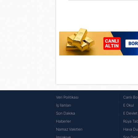
6698 sayılı Kişisel Verilerin 
mevzuata uygun olarak kullanılan
Veri Politikası
Canlı Bo
İş İlanları
E Okul
Son Dakika
E Devlet 
Haberler
Rüya Tabi
Namaz Vakitleri
Hava D
İmsakiye
Son Dep