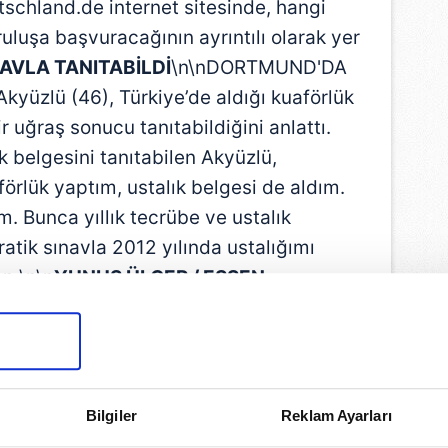
chland.de internet sitesinde, hangi
uluşa başvuracağının ayrıntılı olarak yer
NAVLA TANITABİLDİ
\n\nDORTMUND'DA
Akyüzlü (46), Türkiye’de aldığı kuaförlük
r uğraş sonucu tanıtabildiğini anlattı.
k belgesini tanıtabilen Akyüzlü,
förlük yaptım, ustalık belgesi de aldım.
. Bunca yıllık tecrübe ve ustalık
tik sınavla 2012 yılında ustalığımı
\n \n\n
YUNUS ÜLGER / ESSEN
Bilgiler
Reklam Ayarları