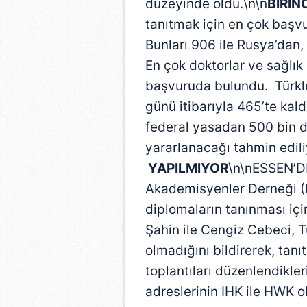
düzeyinde oldu.\n\n
BİRİN
tanıtmak için en çok başvu
Bunları 906 ile Rusya’dan, 
En çok doktorlar ve sağlık
başvuruda bulundu. Türkl
günü itibarıyla 465’te kald
federal yasadan 500 bin 
yararlanacağı tahmin edili
YAPILMIYOR
\n\nESSEN’DE
Akademisyenler Derneği (
diplomaların tanınması içi
Şahin ile Cengiz Cebeci, 
olmadığını bildirerek, tanı
toplantıları düzenlendikleri
adreslerinin IHK ile HWK o