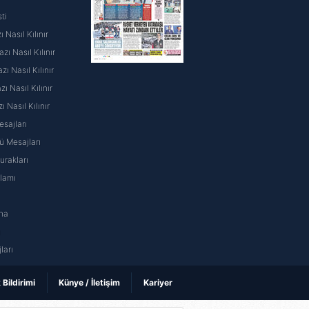
ti
 Nasıl Kılınır
ı Nasıl Kılınır
ı Nasıl Kılınır
 Nasıl Kılınır
ı Nasıl Kılınır
sajları
 Mesajları
rakları
nlamı
na
ı
ları
k Bildirimi
Künye / İletişim
Kariyer