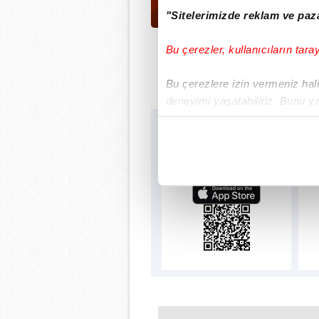
"Sitelerimizde reklam ve paza
Bu çerezler, kullanıcıların tara
Bu çerezlere izin vermeniz halin
deneyimi yaşatabiliriz. Bunu y
içerikleri sunabilmek adına el
Sabah.com.tr Uygu
noktasında tek gelir kalemimiz 
Uygulamalara Özel Ayr
Her halükârda, kullanıcılar, bu 
Sizlere daha iyi bir hizmet sun
çerezler vasıtasıyla çeşitli kiş
amacıyla kullanılmaktadır. Diğer
reklam/pazarlama faaliyetlerinin
Çerezlere ilişkin tercihlerinizi 
butonuna tıklayabilir,
Çerez Bi