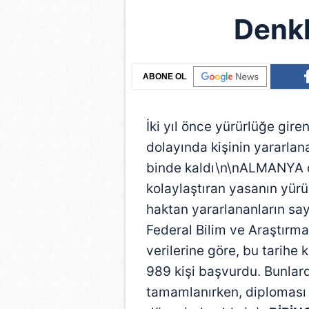
Denkl
ABONE OL
İki yıl önce yürürlüğe gir
dolayında kişinin yararlan
binde kaldı\n\nALMANYA dı
kolaylaştıran yasanın yürü
haktan yararlananların sayı
Federal Bilim ve Araştırma
verilerine göre, bu tarihe 
989 kişi başvurdu. Bunlar
tamamlanırken, diploması 