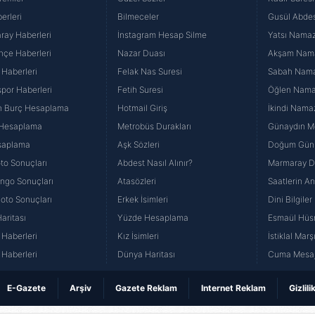
erleri
Bilmeceler
Gusül Abdes
ray Haberleri
İnstagram Hesap Silme
Yatsı Namazı
hçe Haberleri
Nazar Duası
Akşam Namaz
 Haberleri
Felak Nas Suresi
Sabah Namaz
por Haberleri
Fetih Suresi
Öğlen Namazı
n Burç Hesaplama
Hotmail Giriş
İkindi Namaz
 Hesaplama
Metrobüs Durakları
Günaydın Me
saplama
Aşk Sözleri
Doğum Günü
to Sonuçları
Abdest Nasıl Alınır?
Marmaray Du
yango Sonuçları
Atasözleri
Saatlerin A
Loto Sonuçları
Erkek İsimleri
Dini Bilgiler
aritası
Yüzde Hesaplama
Esmaül Hüs
Haberleri
Kız İsimleri
İstiklal Marş
Haberleri
Dünya Haritası
Cuma Mesaj
E-Gazete
Arşiv
Gazete Reklam
Internet Reklam
Gizlili