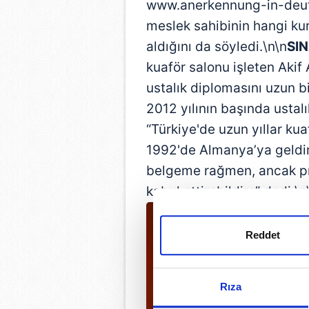
www.anerkennung-in-deuts
meslek sahibinin hangi kur
aldığını da söyledi.\n\n
SI
kuaför salonu işleten Akif 
ustalık diplomasını uzun bi
2012 yılının başında ustalı
“Türkiye'de uzun yıllar kua
1992'de Almanya’ya geldim
belgeme rağmen, ancak pra
kabul ettirebildim” dedi.\n
Reddet
Rıza