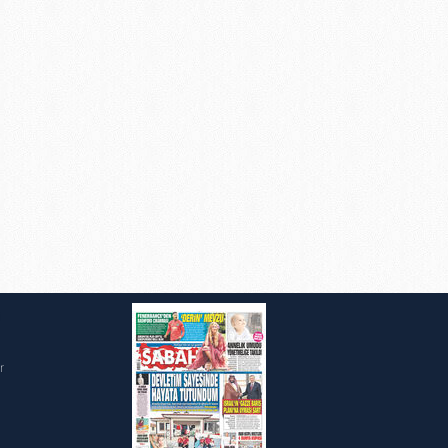
ak ve sitemizde ilgili
i
r