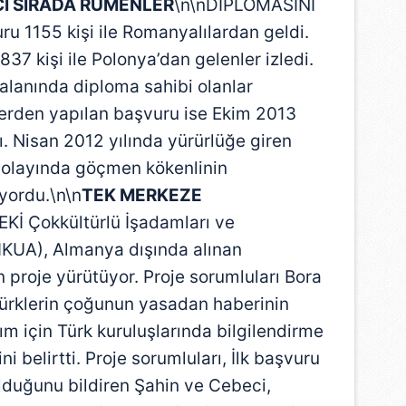
Cİ SIRADA RUMENLER
\n\nDİPLOMASINI
ru 1155 kişi ile Romanyalılardan geldi.
837 kişi ile Polonya’dan gelenler izledi.
 alanında diploma sahibi olanlar
erden yapılan başvuru ise Ekim 2013
ı. Nisan 2012 yılında yürürlüğe giren
dolayında göçmen kökenlinin
yordu.\n\n
TEK MERKEZE
Kİ Çokkültürlü İşadamları ve
IKUA), Almanya dışında alınan
n proje yürütüyor. Proje sorumluları Bora
Türklerin çoğunun yasadan haberinin
tım için Türk kuruluşlarında bilgilendirme
ni belirtti. Proje sorumluları, İlk başvuru
lduğunu bildiren Şahin ve Cebeci,