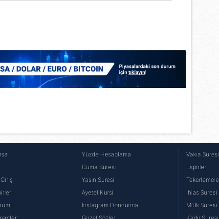
Korunması Kanunu uyarınca hazırlanmış Aydınlatma Metnimizi okum
 çerezlerle ilgili bilgi almak için lütfen
tıklayınız
.
rsa
Yüzde Hesaplama
Vakıa Sures
Cuma Suresi
Espriler
Giriş
Yasin Suresi
Tekerlemele
rleri
Ayetel Kürsi
İhlas Suresi
urumu
İnstagram Dondurma
Mülk Suresi
remler
Güzel Sözler
Kadir Suresi