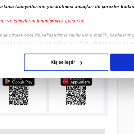
rlama faaliyetlerinin yürütülmesi amaçları ile çerezler kullan
yıcı ve cihazlarını tanımlayarak çalışırlar.
de sizlere özel kişiselleştirilmiş reklamlar sunabilir, sayfalarım
aparken amacımızın size daha iyi bir reklam deneyimi sunmak ol
imizden gelen çabayı gösterdiğimizi ve bu noktada, reklamların ma
lamamızı İndirin
olduğunu sizlere hatırlatmak isteriz.
Kişiselleştir
ıcalıkları Keşfedin!
çerezlere izin vermedikleri takdirde, kullanıcılara hedefli reklaml
abilmek için İnternet Sitemizde kendimize ve üçüncü kişilere ait 
isel verileriniz işlenmekte olup gerekli olan çerezler bilgi toplum
 çerezler, sitemizin daha işlevsel kılınması ve kişiselleştirilmes
 yapılması, amaçlarıyla sınırlı olarak açık rızanız dahilinde kulla
aşağıda yer alan panel vasıtasıyla belirleyebilirsiniz. Çerezlere iliş
lgilendirme Metnimizi
ziyaret edebilirsiniz.