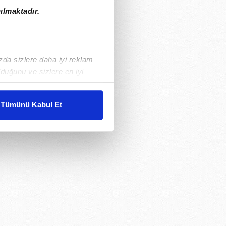
ılmaktadır.
ızda sizlere daha iyi reklam
duğunu ve sizlere en iyi
liyetlerimizi karşılamak
Tümünü Kabul Et
ar gösterilmeyecektir."
çerezler kullanılmaktadır. Bu
u hizmetlerinin sunulması
i ve sizlere yönelik
nılacaktır.
kin detaylı bilgi için Ayarlar