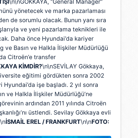
IŞI
\n\nGÖKKAYA, “General Manager”
münü yönetecek ve marka pazarlaması
eden de sorumlu olacak. Bunun yanı sıra
larıyla ve yeni pazarlama teknikleri ile
acak. Daha önce Hyundai’da kariyer
 ve Basın ve Halkla İlişkiler Müdürlüğü
a Citroën’e transfer
KKAYA KİMDİR?
\n\nSEVİLAY Gökkaya,
versite eğitimi gördükten sonra 2002
i Hyundai’da işe başladı. 2 yıl sonra
n ve Halkla İlişkiler Müdürlüğü’ne
 görevinin ardından 2011 yılında Citroën
anlığı’nı üstlendi. Sevilay Gökkaya evli
n\n
İSMAİL EREL / FRANKFURT
\n\n
FOTO: