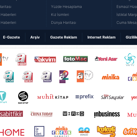
aritası
Yüzde Hesaplama
Esmaül Hüs
Haberleri
Kız İsimleri
İstiklal Marş
Haberleri
Dünya Haritası
Cuma Mesaj
E-Gazete
Arşiv
Gazete Reklam
Internet Reklam
Gizlili