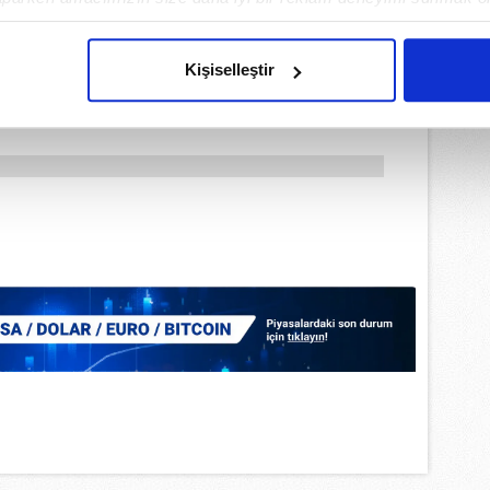
imizden gelen çabayı gösterdiğimizi ve bu noktada, reklamların ma
olduğunu sizlere hatırlatmak isteriz.
Kişiselleştir
çerezlere izin vermedikleri takdirde, kullanıcılara hedefli reklaml
abilmek için İnternet Sitemizde kendimize ve üçüncü kişilere ait 
isel verileriniz işlenmekte olup gerekli olan çerezler bilgi toplum
 çerezler, sitemizin daha işlevsel kılınması ve kişiselleştirilmes
 yapılması, amaçlarıyla sınırlı olarak açık rızanız dahilinde kulla
aşağıda yer alan panel vasıtasıyla belirleyebilirsiniz. Çerezlere iliş
lgilendirme Metnimizi
ziyaret edebilirsiniz.
Korunması Kanunu uyarınca hazırlanmış Aydınlatma Metnimizi okum
 çerezlerle ilgili bilgi almak için lütfen
tıklayınız
.