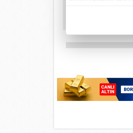
içerikleri sunabilmek adına el
noktasında tek gelir kalemimiz 
Her halükârda, kullanıcılar, bu 
Sizlere daha iyi bir hizmet sun
çerezler vasıtasıyla çeşitli kiş
amacıyla kullanılmaktadır. Diğer
reklam/pazarlama faaliyetlerinin
Çerezlere ilişkin tercihlerinizi 
butonuna tıklayabilir,
Çerez Bi
6698 sayılı Kişisel Verilerin 
mevzuata uygun olarak kullanılan