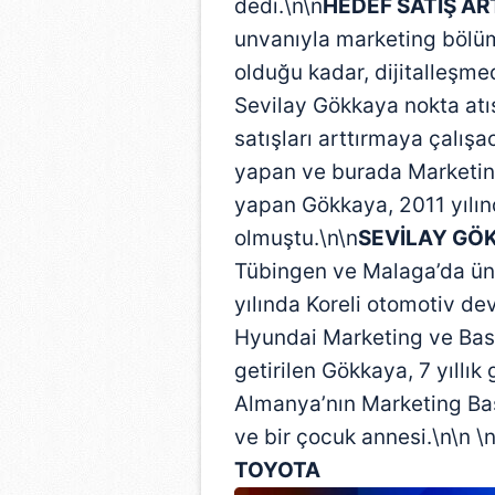
dedi.\n\n
HEDEF SATIŞ ART
unvanıyla marketing bölü
olduğu kadar, dijitalleşm
Sevilay Gökkaya nokta atış
satışları arttırmaya çalış
yapan ve burada Marketing
yapan Gökkaya, 2011 yılınd
olmuştu.\n\n
SEVİLAY GÖ
Tübingen ve Malaga’da üni
yılında Koreli otomotiv dev
Hyundai Marketing ve Bası
getirilen Gökkaya, 7 yıllık
Almanya’nın Marketing Başk
ve bir çocuk annesi.\n\n \
TOYOTA