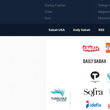
Gümüş Fiyatları
Türkiye H
Dolar
Magazin 
Euro
Ekonomi 
Sabah USA
Daily Sabah
RSS