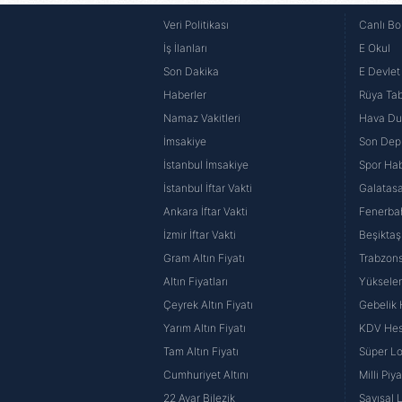
Veri Politikası
Canlı Bo
İş İlanları
E Okul
Son Dakika
E Devlet 
Haberler
Rüya Tabi
Namaz Vakitleri
Hava D
İmsakiye
Son Dep
İstanbul İmsakiye
Spor Hab
İstanbul İftar Vakti
Galatasa
Ankara İftar Vakti
Fenerba
İzmir İftar Vakti
Beşiktaş
Gram Altın Fiyatı
Trabzons
Altın Fiyatları
Yüksele
Çeyrek Altın Fiyatı
Gebelik
Yarım Altın Fiyatı
KDV He
Tam Altın Fiyatı
Süper Lo
Cumhuriyet Altını
Milli Pi
22 Ayar Bilezik
Sayısal 