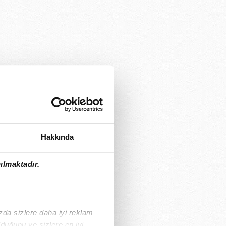
Hakkında
ılmaktadır.
ızda sizlere daha iyi reklam
duğunu ve sizlere en iyi