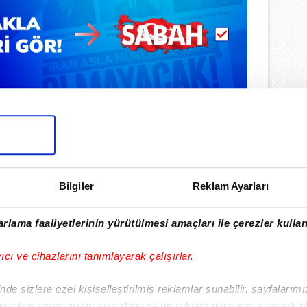
Bilgiler
Reklam Ayarları
rlama faaliyetlerinin yürütülmesi amaçları ile çerezler kullan
ulamamızı İndirin
rıcalıkları Keşfedin!
yıcı ve cihazlarını tanımlayarak çalışırlar.
de sizlere özel kişiselleştirilmiş reklamlar sunabilir, sayfalarım
aparken amacımızın size daha iyi bir reklam deneyimi sunmak ol