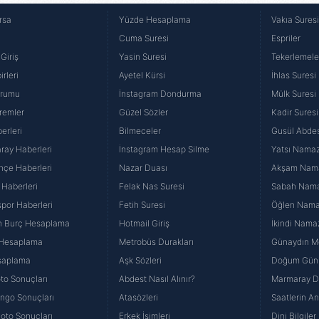
rsa
Yüzde Hesaplama
Vakıa Sures
Cuma Suresi
Espriler
Giriş
Yasin Suresi
Tekerlemele
rleri
Ayetel Kürsi
İhlas Suresi
urumu
İnstagram Dondurma
Mülk Suresi
remler
Güzel Sözler
Kadir Suresi
erleri
Bilmeceler
Gusül Abdes
ray Haberleri
İnstagram Hesap Silme
Yatsı Namazı
hçe Haberleri
Nazar Duası
Akşam Namaz
 Haberleri
Felak Nas Suresi
Sabah Namaz
por Haberleri
Fetih Suresi
Öğlen Namazı
n Burç Hesaplama
Hotmail Giriş
İkindi Namaz
 Hesaplama
Metrobüs Durakları
Günaydın Me
saplama
Aşk Sözleri
Doğum Günü
to Sonuçları
Abdest Nasıl Alınır?
Marmaray Du
yango Sonuçları
Atasözleri
Saatlerin A
Loto Sonuçları
Erkek İsimleri
Dini Bilgiler