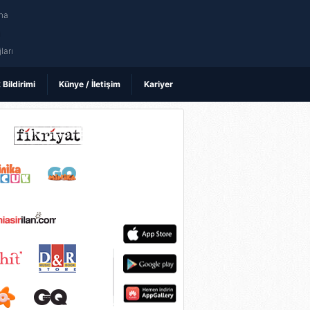
na
ı
ları
k Bildirimi
Künye / İletişim
Kariyer