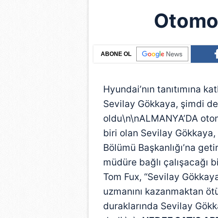
Otomob
ABONE OL
Hyundai’nın tanıtımına ka
Sevilay Gökkaya, şimdi de
oldu\n\nALMANYA’DA otomo
biri olan Sevilay Gökkaya
Bölümü Başkanlığı’na getir
müdüre bağlı çalışacağı b
Tom Fux, “Sevilay Gökkaya i
uzmanını kazanmaktan ötürü
duraklarında Sevilay Gökk