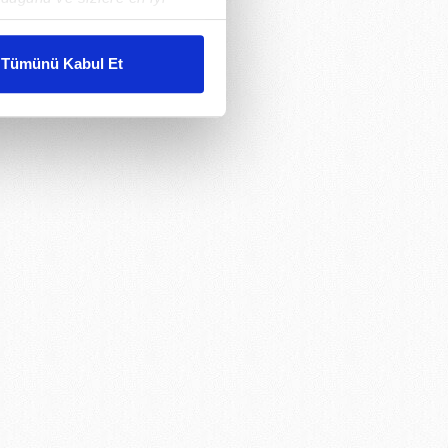
liyetlerimizi karşılamak
Tümünü Kabul Et
ar gösterilmeyecektir."
çerezler kullanılmaktadır. Bu
u hizmetlerinin sunulması
i ve sizlere yönelik
nılacaktır.
kin detaylı bilgi için Ayarlar
ak ve sitemizde ilgili