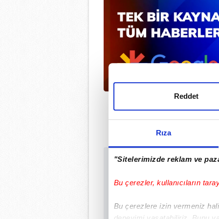
Reddet
Rıza
"Sitelerimizde reklam ve paza
Sabah.com.tr Uyg
Uygulamalara Özel Ay
Bu çerezler, kullanıcıların tara
Bu çerezlere izin vermeniz halin
deneyimi yaşatabiliriz. Bunu y