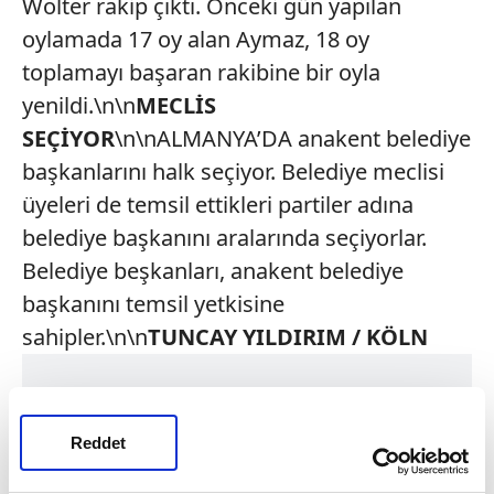
Wolter rakip çıktı. Önceki gün yapılan
oylamada 17 oy alan Aymaz, 18 oy
toplamayı başaran rakibine bir oyla
yenildi.\n\n
MECLİS
SEÇİYOR
\n\nALMANYA’DA anakent belediye
başkanlarını halk seçiyor. Belediye meclisi
üyeleri de temsil ettikleri partiler adına
belediye başkanını aralarında seçiyorlar.
Belediye beşkanları, anakent belediye
başkanını temsil yetkisine
sahipler.\n\n
TUNCAY YILDIRIM / KÖLN
Reddet