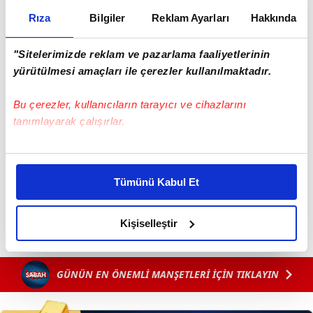
Rıza
Bilgiler
Reklam Ayarları
Hakkında
"Sitelerimizde reklam ve pazarlama faaliyetlerinin
yürütülmesi amaçları ile çerezler kullanılmaktadır.
Bu çerezler, kullanıcıların tarayıcı ve cihazlarını
tanımlayarak çalışırlar.
Bu çerezlere izin vermeniz halinde sizlere özel
kişiselleştirilmiş reklamlar sunabilir, sayfalarımızda sizlere
Tümünü Kabul Et
daha iyi reklam deneyimi yaşatabiliriz. Bunu yaparken
amacımızın size daha iyi bir reklam deneyimi sunmak
olduğunu ve sizlere en iyi içerikleri sunabilmek adına
Kişiselleştir
elimizden gelen çabayı gösterdiğimizi ve bu noktada,
reklamların maliyetlerimizi karşılamak noktasında tek gelir
kalemimiz olduğunu sizlere hatırlatmak isteriz.
GÜNÜN EN ÖNEMLİ MANŞETLERİ İÇİN TIKLAYIN
Her halükârda, kullanıcılar, bu çerezlere izin vermedikleri