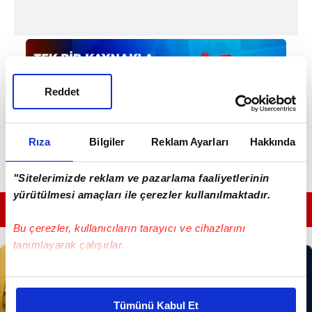
Reddet
Rıza
Bilgiler
Reklam Ayarları
Hakkında
"Sitelerimizde reklam ve pazarlama faaliyetlerinin
yürütülmesi amaçları ile çerezler kullanılmaktadır.
GÜNÜN EN ÖNEMLİ MANŞETLERİ İÇİN TIKLAYIN
Bu çerezler, kullanıcıların tarayıcı ve cihazlarını
tanımlayarak çalışırlar.
Bu çerezlere izin vermeniz halinde sizlere özel
kişiselleştirilmiş reklamlar sunabilir, sayfalarımızda sizlere
Tümünü Kabul Et
daha iyi reklam deneyimi yaşatabiliriz. Bunu yaparken