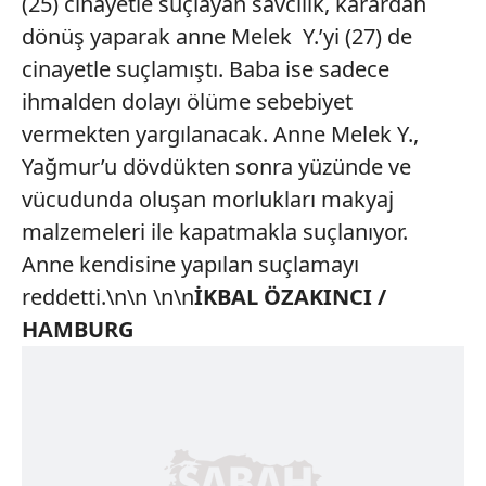
(25) cinayetle suçlayan savcılık, karardan
dönüş yaparak anne Melek Y.’yi (27) de
cinayetle suçlamıştı. Baba ise sadece
ihmalden dolayı ölüme sebebiyet
vermekten yargılanacak. Anne Melek Y.,
Yağmur’u dövdükten sonra yüzünde ve
vücudunda oluşan morlukları makyaj
malzemeleri ile kapatmakla suçlanıyor.
Anne kendisine yapılan suçlamayı
reddetti.\n\n \n\n
İKBAL ÖZAKINCI /
HAMBURG