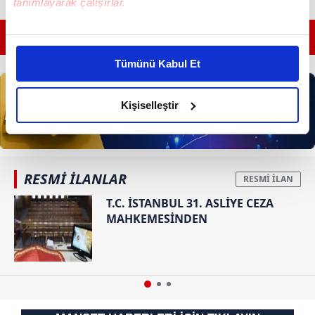
tanımlayarak çalışırlar.
Bu çerezlere izin vermeniz halinde sizlere özel
GÜNÜN EN ÖNEMLİ MANŞETLERİ İÇİN TIKLAYIN
kişiselleştirilmiş reklamlar sunabilir, sayfalarımızda sizlere
Tümünü Kabul Et
daha iyi reklam deneyimi yaşatabiliriz. Bunu yaparken
amacımızın size daha iyi bir reklam deneyimi sunmak
olduğunu ve sizlere en iyi içerikleri sunabilmek adına
Kişiselleştir
elimizden gelen çabayı gösterdiğimizi ve bu noktada,
reklamların maliyetlerimizi karşılamak noktasında tek gelir
kalemimiz olduğunu sizlere hatırlatmak isteriz.
RESMİ İLANLAR
Her halükârda, kullanıcılar, bu çerezlere izin vermedikleri
T.C. İSTANBUL 31. ASLİYE CEZA
takdirde, kullanıcılara hedefli reklamlar
MAHKEMESİNDEN
gösterilmeyecektir."
Sizlere daha iyi bir hizmet sunabilmek için İnternet
Sitemizde kendimize ve üçüncü kişilere ait çerezler
kullanılmaktadır. Bu çerezler vasıtasıyla çeşitli kişisel
verileriniz işlenmekte olup gerekli olan çerezler bilgi