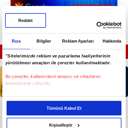
Reddet
Rıza
Bilgiler
Reklam Ayarları
Hakkında
GÜNÜN EN ÖNEMLİ MANŞETLERİ İÇİN TIKLAYIN
"Sitelerimizde reklam ve pazarlama faaliyetlerinin
yürütülmesi amaçları ile çerezler kullanılmaktadır.
Bu çerezler, kullanıcıların tarayıcı ve cihazlarını
tanımlayarak çalışırlar.
Bu çerezlere izin vermeniz halinde sizlere özel
kişiselleştirilmiş reklamlar sunabilir, sayfalarımızda sizlere
RESMİ İLANLAR
Tümünü Kabul Et
daha iyi reklam deneyimi yaşatabiliriz. Bunu yaparken
amacımızın size daha iyi bir reklam deneyimi sunmak
T.C. KÜÇÜKÇEKMECE İCRA
olduğunu ve sizlere en iyi içerikleri sunabilmek adına
DAİRESİ
Kişiselleştir