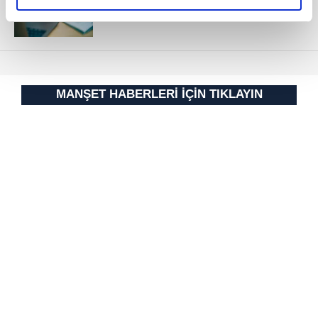
elimizden gelen çabayı gösterdiğimizi ve bu noktada,
reklamların maliyetlerimizi karşılamak noktasında tek gelir
kalemimiz olduğunu sizlere hatırlatmak isteriz.
Her halükârda, kullanıcılar, bu çerezlere izin vermedikleri
takdirde, kullanıcılara hedefli reklamlar
MANŞET HABERLERİ İÇİN TIKLAYIN
gösterilmeyecektir."
Sizlere daha iyi bir hizmet sunabilmek için İnternet
Sitemizde kendimize ve üçüncü kişilere ait çerezler
kullanılmaktadır. Bu çerezler vasıtasıyla çeşitli kişisel
verileriniz işlenmekte olup gerekli olan çerezler bilgi
toplumu hizmetlerinin sunulması amacıyla
kullanılmaktadır. Diğer çerezler, sitemizin daha işlevsel
kılınması ve kişiselleştirilmesi ve sizlere yönelik
reklam/pazarlama faaliyetlerinin yapılması, amaçlarıyla
sınırlı olarak açık rızanız dahilinde kullanılacaktır.
Çerezlere ilişkin tercihlerinizi aşağıda yer alan panel